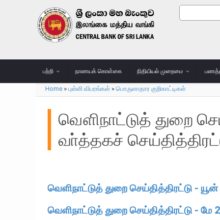
Skip to main content
Search
Search
பற்றி
நாணயக் கொள்கை
நிதியியல் முறைமை
பணத்
Home
»
புள்ளி விபரங்கள்
»
பொருளாதார குறிகாட்டிகள்
You are here
வௌிநாட்டுத் துறை செய
வா்த்தகச் செய்தித்திரட்
வௌிநாட்டுத் துறை செய்தித்திரட்டு - யூன
வௌிநாட்டுத் துறை செய்தித்திரட்டு - மே