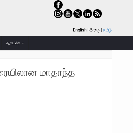
English
සිංහල
தமிழ்
ஆராய்ச்சி
வரையிலான மாதாந்த