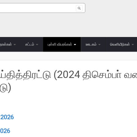
 form
தாள்கள்
சட்டம்
புள்ளி விபரங்கள்
ஊடகம்
வெளியீடுகள்
்தித்திரட்டு (2024 திசெம்பா் 
டு)
் 2026
 2026