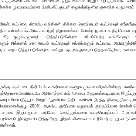
முகத்தன்மை கொண்ட வீச்சிலான நிறுவனங்கள் மற்றும் உற்பத்திகளாக வளர்ச்
்தக்க முறைமையினை பிரதிபலிப்பதுடன் சமூகத்திலுள்ள குறைந்த வருமானம் பெ
பனிகள், கூட்டுறவு கிராமிய வங்கிகள், சிக்கன கொடுகடன் கூட்டுறவுச் சங்கங்கள
நிதிக் கம்பனிகள், அரசு சார்பற்ற) நிறுவனங்கள் போன்ற நுண்பாக நிதியினை
ழ் ஒழுங்குமுறைப் படுத்தப்படுகின்றன. உரிமம்பெற்ற வங்கிகளும் உ
ிகளும் சிக்கனக் கொடுகடன் கூட்டுறவுச் சங்கங்களும் கூட்டுறவு அபிவிருத்த
குமுறைப்படுத்தப்படுகின்றன. எனினும் ஒழுங்குமுறைப்படுத்தல் அதிகார சபைகள
ுக்கு அடிப்படை நிதியியல் வசதிகளை அணுக முடியாமலிருக்கின்றது. எனவே, 
ித்தொகையினரிடையே அதிகரித்தளவில் நிதியை அணுகக்கூடியதாக இருப்பது வ
ம் மேம்படுத்தும். மேலும் ''நுண்பாக நிதிப் பணிகள் நீடித்து நிலைத்திருக்
் ஆலோசனைக்குழு, 2006). ஆகவே, குறிப்பாக வறுமைக் குறைப்பினை நோக்கி நெ
்றாக இருப்பதுடன், வறியோர் சொத்துக்களை கட்டியெழுப்பவும் அவர்கள
ுறைக்கவும் இயலுமைப்படுத்துகிறது. இதன் விளைவாக வறியோர் தமது வாழ்க்க
ின்றனர்.