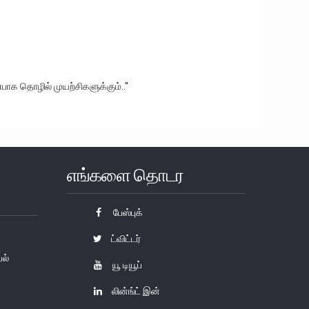
ாக தொழில் முயற்சிகளுக்கும்..''
எங்களை தொடர
பேஸ்புக்
ட்விட்டர்
யல்
யூ டியூப்
லின்ங்ட் இன்