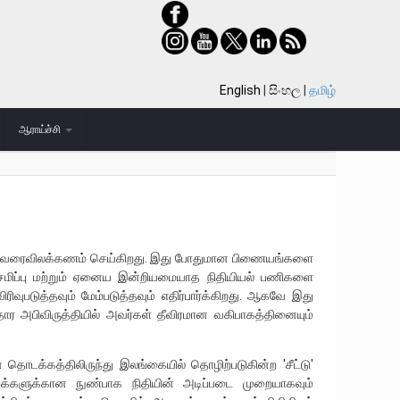
English
සිංහල
தமிழ்
ஆராய்ச்சி
குழு வரைவிலக்கணம் செய்கிறது. இது போதுமான பிணையங்களை
ேமிப்பு மற்றும் ஏனைய இன்றியமையாத நிதியியல் பணிகளை
ுபடுத்தவும் மேம்படுத்தவும் எதிர்பார்க்கிறது. ஆகவே இது
ர அபிவிருத்தியில் அவர்கள் தீவிரமான வகிபாகத்தினையும்
டக்கத்திலிருந்து இலங்கையில் தொழிற்படுகின்ற 'சீட்டு'
க்களுக்கான நுண்பாக நிதியின் அடிப்படை முறையாகவும்