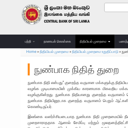
Skip to main content
Search
Search
பற்றி
நாணயக் கொள்கை
நிதியியல் முறைமை
பணத்
Home
»
நிதியியல் முறைமை
»
நிதியியல் முறைமை உறுதிப்பாடு
»
நுண
You are here
நுண்பாக நிதித் துறை
நுண்பாக நிதி என்பது'' குறைந்த வருமான மக்களுக்கு நி
வழங்க முடியாமையின் முக்கிய காரணமாக மிகவறிய மக்கள
வழங்குகின்றது. நுண்பாக நிதியானது குறைந்த வருமானம் பெ
நுண்பாக நிதியினூடாக குறைந்த வருமானம் பெறும் ஆட்களி
கொண்டிருப்பர்.
இலங்கை வளர்ச்சியடையாத நுண்பாக நிதி முறைமையில் நீண்
முறைசாராததாக ஆனால் சேமிப்பு மற்றும் மூலதனத்திரட