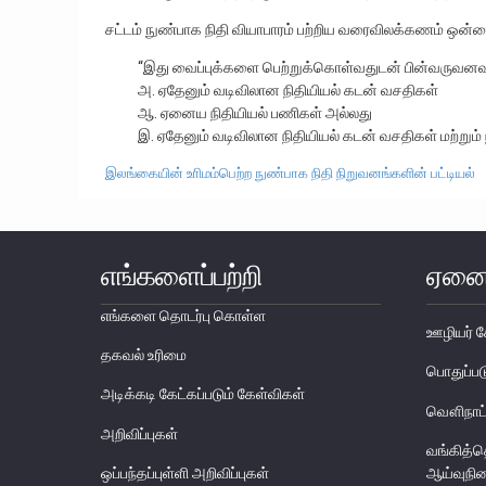
சட்டம் நுண்பாக நிதி வியாபாரம் பற்றிய வரைவிலக்கணம் ஒன்ற
“இது வைப்புக்களை பெற்றுக்கொள்வதுடன் பின்வருவனவ
அ. ஏதேனும் வடிவிலான நிதியியல் கடன் வசதிகள்
ஆ. ஏனைய நிதியியல் பணிகள் அல்லது
இ. ஏதேனும் வடிவிலான நிதியியல் கடன் வசதிகள் மற்றும் 
இலங்கையின் உாிமம்பெற்ற நுண்பாக நிதி நிறுவனங்களின் பட்டியல்
எங்களைப்பற்றி
ஏனை
எங்களை தொடர்பு கொள்ள
ஊழியர் ச
தகவல் உரிமை
பொதுப்
அடிக்கடி கேட்கப்படும் கேள்விகள்
வௌிநாட்
அறிவிப்புகள்
வங்கித்
ஒப்பந்தப்புள்ளி அறிவிப்புகள்
ஆய்வுநி