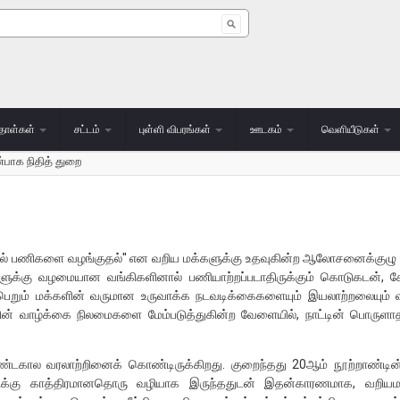
 form
தாள்கள்
சட்டம்
புள்ளி விபரங்கள்
ஊடகம்
வெளியீடுகள்
்பாக நிதித் துறை
தியியல் பணிகளை வழங்குதல்'' என வறிய மக்களுக்கு உதவுகின்ற ஆலோசனைக்
ுக்கு வழமையான வங்கிகளினால் பணியாற்றப்படாதிருக்கும் கொடுகடன், ச
றும் மக்களின் வருமான உருவாக்க நடவடிக்கைகளையும் இயலாற்றலையும் விரிவ
ன் வாழ்க்கை நிலமைகளை மேம்படுத்துகின்ற வேளையில், நாட்டின் பொருளாதா
டகால வரலாற்றினைக் கொண்டிருக்கிறது. குறைந்தது 20ஆம் நூற்றாண்டின் தொ
்சிக்கு காத்திரமானதொரு வழியாக இருந்ததுடன் இதன்காரணமாக, வறியம