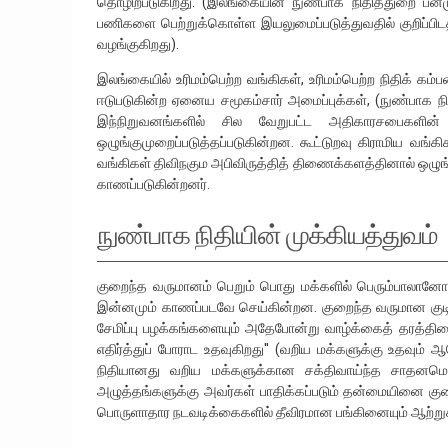
தொழிற்படுகிறது. (இலங்கையின் நுண்பாக நிதித்துறை பன்
பணிகளை பெற்றுக்கொள்ள இயலுமைப்படுத்துவதில் குறிப்பிடத
வழங்குகிறது).
இலங்கையில் உரிமம்பெற்ற வங்கிகள், உரிமம்பெற்ற நிதிக் கம்
ஈடுபடுகின்ற ஏனைய சமூகம்சார் அமைப்புக்கள், (நுண்பாக 
இந்நிறுவனங்களில் சில வேறுபட்ட அதிகாரசபைகளின் கீ
ஒழுங்குமுறைப்படுத்தப்படுகின்றன. கூட்டுறவு கிராமிய வங்க
வங்கிகள் திவிநகும அபிவிருத்தித் திணைக்களத்தினால் ஒழுங்
காணப்படுகின்றனர்.
நுண்பாக நிதியின் முக்கியத்துவம்
குறைந்த வருமானம் பெறும் பொது மக்களில் பெரும்பாலானோர
இன்னமும் காணப்படவே செய்கின்றன. குறைந்த வருமான குட
சேமிப்பு பழக்கங்களையும் அதேபோன்று வாழ்க்கைத் தரத்தினையு
எதிர்த்துப் போராட உதவுகிறது'' (வறிய மக்களுக்கு உதவும
நிதியானது வறிய மக்களுக்கான சக்திவாய்ந்த சாதனமொன
அழுத்தங்களுக்கு அவர்கள் பாதிக்கப்படும் தன்மையினை க
பொருளாதார நடவடிக்கைகளில் தீவிரமான பங்கினையும் ஆற்றுக