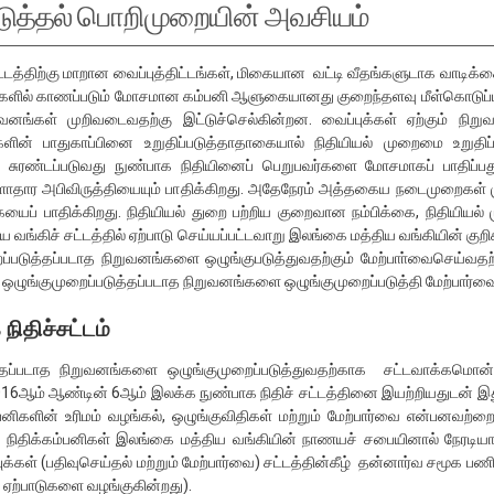
படுத்தல் பொறிமுறையின் அவசியம்
்டத்திற்கு மாறான வைப்புத்திட்டங்கள், மிகையான வட்டி வீதங்களுடாக வாடிக்
ங்களில் காணப்படும் மோசமான கம்பனி ஆளுகையானது குறைந்தளவு மீள்கொடுப்பன
ுவனங்கள் முறிவடைவதற்கு இட்டுச்செல்கின்றன. வைப்புக்கள் ஏற்கும் நிறு
்களின் பாதுகாப்பினை உறுதிப்படுத்தாதாகையால் நிதியியல் முறைமை உறுதிப்
் சுரண்டப்படுவது நுண்பாக நிதியினைப் பெறுபவர்களை மோசமாகப் பாதிப்ப
ுளாதார அபிவிருத்தியையும் பாதிக்கிறது. அதேநேரம் அத்தகைய நடைமுறைகள் மு
கையைப் பாதிக்கிறது. நிதியியல் துறை பற்றிய குறைவான நம்பிக்கை, நிதியிய
ங்கிச் சட்டத்தில் ஏற்பாடு செய்யப்பட்டவாறு இலங்கை மத்திய வங்கியின் க
குமுறைப்படுத்தப்படாத நிறுவனங்களை ஒழுங்குபடுத்துவதற்கும் மேற்பாா்வை
டப்பட்ட ஒழுங்குமுறைப்படுத்தப்படாத நிறுவனங்களை ஒழுங்குமுறைப்படுத்தி மேற்ப
ிதிச்சட்டம்
ுத்தப்படாத நிறுவனங்களை ஒழுங்குமுறைப்படுத்துவதற்காக சட்டவாக்கமொன
016ஆம் ஆண்டின் 6ஆம் இலக்க நுண்பாக நிதிச் சட்டத்தினை இயற்றியதுடன் இத
னிகளின் உரிமம் வழங்கல், ஒழுங்குவிதிகள் மற்றும் மேற்பார்வை என்பனவற்றை
 நிதிக்கம்பனிகள் இலங்கை மத்திய வங்கியின் நாணயச் சபையினால் நேரடியா
கள் (பதிவுசெய்தல் மற்றும் மேற்பார்வை) சட்டத்தின்கீழ் தன்னார்வ சமூக பணி
ஏற்பாடுகளை வழங்குகின்றது).