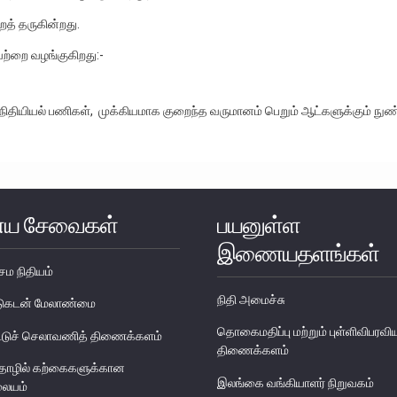
ைத் தருகின்றது.
ற்றை வழங்குகிறது:-
நிதியியல் பணிகள், முக்கியமாக குறைந்த வருமானம் பெறும் ஆட்களுக்கும் நுண்ப
ய சேவைகள்
பயனுள்ள
இணையதளங்கள்
ேம நிதியம்
நிதி அமைச்சு
படுகடன் மேலாண்மை
தொகைமதிப்பு மற்றும் புள்ளிவிபரவி
டுச் செலாவணித் திணைக்களம்
திணைக்களம்
தொழில் கற்கைகளுக்கான
இலங்கை வங்கியாளர் நிறுவகம்
லையம்