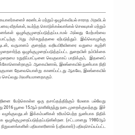
கையாளர்களைச் சுரண்டல் மற்றும் ஒழுக்கவியல் சாராத அறவிடல்
வு வீதங்கள், உயர்ந்த கொடுக்கல்வாங்கல் செலவுகள் மற்றும்
வனங்கள் ஒழுங்குமுறைப்படுத்தப்படாமல் அல்லது மேற்பார்வை
பாட்டிற்கு அது அச்சுறுத்தலை ஏற்படுத்தும். இவ்வொழுங்கு
துடன், வருமானம் குறைந்த வறியபிரிவினரை வறுமை சுழற்சி
றைசார்ந்த ஒழுங்குமுறைப்படுத்தப்பட்ட துறையின் நம்பிக்கை
ல் முறைமை உறுதிப்பாட்டினை வெகுவாகப் பாதிக்கும், இதனைப்
ுறிக்கோளொன்றாகும். ஆகையினால், இலங்கையில் நுண்பாக நிதி
செய்வதற்குமான தேவையொன்று காணப்பட்டது ஆகவே, இலங்கையில்
ார்வை செய்வது அவசியமானதாகும்.
்றினை மேற்கொள்ள ஒரு தசாப்தத்திற்கும் மேலாக பல்வேறு
ு 2016 யூலை 15ஆம் நாளிலிருந்து நடைமுறைக்குவந்தது. இச்
 வழங்குவதுடன் இக்கம்பனிகள் உரிமம்பெற்ற நுண்பாக நிதிக்
க ஒழுங்குமுறைப்படுத்தப்படுகின்றன. (சட்டமானது 1980ஆம்
 நிறுவனங்களின் பதிவாளரினால் (பதிவாளர்) பதிவுசெய்யப்பட்ட