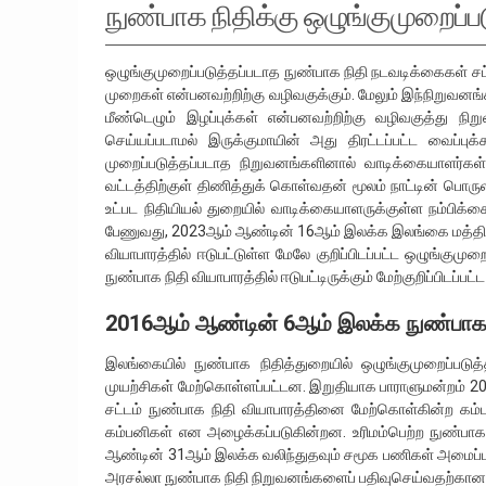
நுண்பாக நிதிக்கு ஒழுங்குமுறைப்
ஒழுங்குமுறைப்படுத்தப்படாத நுண்பாக நிதி நடவடிக்கைகள் சட
முறைகள் என்பனவற்றிற்கு வழிவகுக்கும். மேலும் இந்நிறுவன
மீண்டெழும் இழப்புக்கள் என்பனவற்றிற்கு வழிவகுத்து நிற
செய்யப்படாமல் இருக்குமாயின் அது திரட்டப்பட்ட வைப்புக
முறைப்படுத்தப்படாத நிறுவனங்களினால் வாடிக்கையாளர்கள
வட்டத்திற்குள் திணித்துக் கொள்வதன் மூலம் நாட்டின் பொர
உட்பட நிதியியல் துறையில் வாடிக்கையாளருக்குள்ள நம்பிக்
பேணுவது, 2023ஆம் ஆண்டின் 16ஆம் இலக்க இலங்கை மத்திய வ
வியாபாரத்தில் ஈடுபட்டுள்ள மேலே குறிப்பிடப்பட்ட ஒழுங்
நுண்பாக நிதி வியாபாரத்தில் ஈடுபட்டிருக்கும் மேற்குறிப்பி
2016ஆம் ஆண்டின் 6ஆம் இலக்க நுண்பாக ந
இலங்கையில் நுண்பாக நிதித்துறையில் ஒழுங்குமுறைப்பட
முயற்சிகள் மேற்கொள்ளப்பட்டன. இறுதியாக பாராளுமன்றம் 2
சட்டம் நுண்பாக நிதி வியாபாரத்தினை மேற்கொள்கின்ற கம்ப
கம்பனிகள் என அழைக்கப்படுகின்றன. உரிமம்பெற்ற நுண்பாக
ஆண்டின் 31ஆம் இலக்க வலிந்துதவும் சமூக பணிகள் அமைப்புக்
அரசல்லா நுண்பாக நிதி நிறுவனங்களைப் பதிவுசெய்வதற்கான 