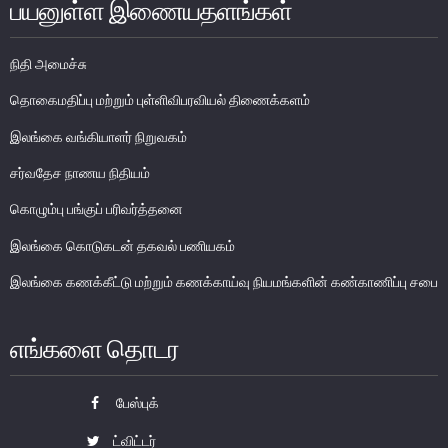
பயனுள்ள இணையதளங்கள்
நிதி அமைச்சு
தொகைமதிப்பு மற்றும் புள்ளிவிபரவியல் திணைக்களம்
இலங்கை வங்கியாளர் நிறுவகம்
சர்வதேச நாணய நிதியம்
கொழும்பு பங்குப் பரிவர்த்தனை
சேதமடைந்த நாணயத்தாள்கள் மற்றும்
இலங்கை கொடுகடன் தகவல் பணியகம்
போலி நாயணத் தாள்கள்
இலங்கை கணக்கீட்டு மற்றும் கணக்காய்வு நியமங்களின் கண்காணிப்பு சபை
பாவனைக்கு உதவாத, உருமாற்றப்பட்ட மற்றும் சிதைக்கப்பட்ட
நாணயத்தாள்கள்
எங்களை தொடர
சேதமடைந்த நாணயத்தாள்களினை மாற்றுதல்
போலி நாணயத்தாள்களினை தடுத்தல்
பேஸ்புக்
வங்கி நாணயத்தாள் உருவத்தினை பயன்படுத்தல்
ட்விட்டர்