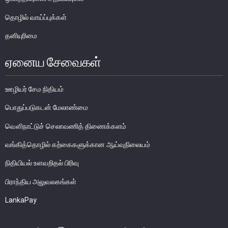
பணத்தாள்கள்
தொழில் வாய்ப்புக்கள்
நாணயத்தாள்களும் குத்திகளும்
தனியுரிமை
சுற்றோட்டத்திலுள்ள நாணயத் தாள்கள்
ஏனைய சேவைகள்
சுற்றோட்டத்திலுள்ள நாணயக்குத்திகள்
ஞாபகார்த்த நாணத் தாள்களும் குத்திகளும்
ஊழியர் சேம நிதியம்
பாதுகாப்பு பண்புகள்
பொதுப்படுகடன் மேலாண்மை
நாணய முகாமைத்துவம்
வௌிநாட்டுச் செலாவணித் திணைக்களம்
இலங்கை நாணயத்தின் வரலாறு
வங்கித்தொழில் கற்கைகளுக்கான ஆய்வுநிலையம்
பொதுமக்கள் நாணயமாற்றுக் கருமபீடம்
நிதியியல் உளவறிதல் பிரிவு
நாணய அருங்காட்சியகம்
பிராந்திய அலுவலகங்கள்
LankaPay