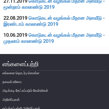
27.11.2019
கொடுகடன் வழங்கல் மீதான அளவீடு -
பொதுநோக்கு
மூன்றாம் காலாண்டு 2019
நிதியியல் முறைமை உறுதிபாட்டுக் குழு
22.08.2019
கொடுகடன் வழங்கல் மீதான அளவீடு -
நிதியியல் முறைமை மேற்பார்வைச் குழு
இரண்டாம் காலாண்டு 2019
10.06.2019
கொடுகடன் வழங்கல் மீதான அளவீடு -
Financial Stability Review
முதலாம் காலாண்டு 2019
எங்களைப்பற்றி
எங்களை தொடர்பு கொள்ள
தகவல் உரிமை
அடிக்கடி கேட்கப்படும் கேள்விகள்
அறிவிப்புகள்
ஒப்பந்தப்புள்ளி அறிவிப்புகள்