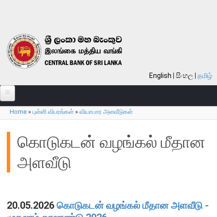
Skip to main content
English
සිංහල
தமிழ்
Home
»
புள்ளி விபரங்கள்
»
வியாபார அளவீடுகள்
பற்றி
You are here
வங்கி பற்றி
கொடுகடன் வழங்கல் மீதான
பொது நோக்கு
அளவீடு
வங்கியின் வரலாறு
தொலைநோக்கு, பணி, பெறுமானம்
குறிக்கோள்கள்
20.05.2026
கொடுகடன் வழங்கல் மீதான அளவீடு -
தொழிற்பாடுகள்