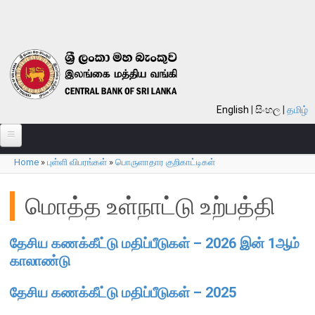
Skip to main content
English
සිංහල
தமிழ்
Home
»
புள்ளி விபரங்கள்
»
பொருளாதார குறிகாட்டிகள்
பற்றி
You are here
வங்கி பற்றி
மொத்த உள்நாட்டு உற்பத்தி
பொது நோக்கு
தேசிய கணக்கீட்டு மதிப்பீடுகள் – 2026 இன் 1ஆம்
வங்கியின் வரலாறு
காலாண்டு
தொலைநோக்கு, பணி, பெறுமானம்
குறிக்கோள்கள்
தேசிய கணக்கீட்டு மதிப்பீடுகள் – 2025
தொழிற்பாடுகள்