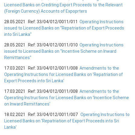
Licensed Banks on Crediting Export Proceeds to the Relevant
பொதுநோக்கு
(Foreign Currency) Accounts of Expoprters
நிதியியல் முறைமை உறுதிபாட்டுக் குழு
28.05.2021 Ref: 33/04/012/0011/011
Operating Instructions
நிதியியல் முறைமை மேற்பார்வைச் குழு
issued to Licensed Banks on "Repatriation of Export Proceeds
into Sri Lanka"
Financial Stability Review
28.05.2021 Ref: 33/04/012/0011/010
Operating Instructions
issued to Licensed Banks on "Incentive Scheme on Inward
Remittances"
17.03.2021 Ref: 33/04/012/0011/008
Amendments to the
Operating Instructions for Licensed Banks on 'Repatriation of
Export Proceeds into Sri Lanka'
17.03.2021 Ref: 33/04/012/0011/008
Amendments to the
Operating Instructions for Licensed Banks on 'Incentice Scheme
on Inward Remittances'
18.02.2021 Ref: 33/04/012/0011/007
Operating Instructions to
Licensed Banks on 'Repatriation of Export Proceeds into Sri
Lanka'