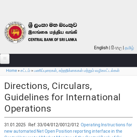
Skip to main content
English
සිංහල
தமிழ்
Home
»
சட்டம்
»
பணிப்புரைகள், சுற்றறிக்கைகள் மற்றும் வழிகாட்டல்கள்
பற்றி
You are here
வங்கி பற்றி
Directions, Circulars,
Guidelines for International
பொது நோக்கு
Operations
வங்கியின் வரலாறு
தொலைநோக்கு, பணி, பெறுமானம்
குறிக்கோள்கள்
31.01.2025 Ref: 33/04/012/0012/012
Operating Instructions for
new automated Net Open Position reporting interface in the
தொழிற்பாடுகள்