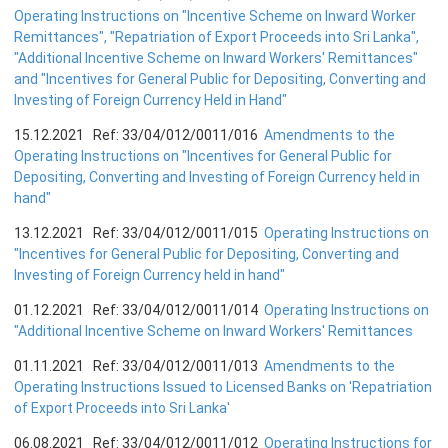
Operating Instructions on "Incentive Scheme on Inward Worker
பொதுநோக்கு
Remittances", "Repatriation of Export Proceeds into Sri Lanka",
வங்கிகளுக்கிடையிலான அழைப்புப் பணச் சந்தை
"Additional Incentive Scheme on Inward Workers' Remittances"
உள்நாட்டின் வெளிநாட்டுச் செலாவணிச் சந்தை
and "Incentives for General Public for Depositing, Converting and
Investing of Foreign Currency Held in Hand"
வெளிநாட்டுச் செலாவணி உலகளாவிய குறியீட்டைப் பின்பற்றுதல்
15.12.2021 Ref: 33/04/012/0011/016
Amendments to the
அரச பிணையங்கள் சந்தை
Operating Instructions on "Incentives for General Public for
கம்பனிப் படுகடன் பிணையங்கள் சந்தை
Depositing, Converting and Investing of Foreign Currency held in
hand"
கொழும்பு பங்குப் பரிவர்த்தனை
13.12.2021 Ref: 33/04/012/0011/015
Operating Instructions on
நிதியியல் உட்கட்டமைப்பு
"Incentives for General Public for Depositing, Converting and
Investing of Foreign Currency held in hand"
கொடுப்பனவு மற்றும் தீர்ப்பனவு முறைமைகள்
01.12.2021 Ref: 33/04/012/0011/014
Operating Instructions on
கொடுகடன் தகவல்
"Additional Incentive Scheme on Inward Workers' Remittances
சட்டங்களும் ஒழுங்கு விதிகளும்
01.11.2021 Ref: 33/04/012/0011/013
Amendments to the
Operating Instructions Issued to Licensed Banks on 'Repatriation
பிரமிட் திட்டங்கள்
of Export Proceeds into Sri Lanka'
சாதனங்கள் மற்றும் நடைமுறைப்படுத்தல்
06.08.2021 Ref: 33/04/012/0011/012
Operating Instructions for