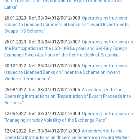
Remittances" and "Repatriation of Export Proceeds into Sri
எக்ஸ்டர் அறிக்கை
Lanka"
26.01.2023 Ref: 33/04/012/0012/008
Operating Instructions
issued to Licensed Commercial Banks on "Inward Investments
Swaps - IIS Scheme"
26.01.2023 Ref: 33/04/012/0012/007
Operating Instructions on
the Participation at the USD-LKR Buy-Sell and Sell-Buy Foreign
Exchange Swap Auctions of the Central Bank of Sri Lanka
30.12.2022 Ref: 33/04/012/0012/006
Operating Instructions
issued to Licensed Banks on "Incentive Scheme on Inward
Workers' Remittances"
25.08.2022 Ref: 33/04/012/0012/005
Amendments to the
Operating Instructions on "Repatriation of Export Proceeds into
Sri Lanka"
நாணயக் கொள்கை
12.05.2022 Ref: 33/04/012/0012/004
Operating Instructions on
"Managing Intraday Volatility of the Exchange Rate"
நிதியியல் முறைமை
12.04.2022 Ref: 33/04/012/0012/003
Amendments to the
நிதியியல் முறைமை உறுதிப்பாடு
Operating Instructions on "Incentive Scheme on Inward Worker