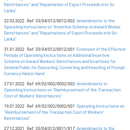
Remittances" and "Repatriation of Export Proceeds into Sri
Lanka"
பொதுநோக்கு
முக்கிய தொழிற்பாடுகள்
22.03.2022 Ref: 33/04/012/0012/002
Amendments to the
Operating Instructions on "Incentive Scheme on Inward Worker
வங்கித்தொழில் துறை
Remittances" and "Repatriations of Export Proceeds into Sri
வங்கியல்லா நிதியியல் மற்றும் குத்தகைக் கம்பனிகள் துறை
Lanka"
முதனிலை வணிகர்கள்
31.01.2022 Ref: 33/04/012/0012/001
Extension of the Effective
நுண்பாக நிதித் துறை
Periods of Operating Instructions on Additional Incentive
Scheme on Inward Workers' Remittances and Incentives for
அதிகாரம்பெற்ற பணத்தரகர்கள் ஒழுங்குவிதிகள்
General Public for Depositing, Converting and Investing of Foreign
பேரண்ட முன்மதியுடைய கண்காணிப்பு
Currency Held in Hand
நிலைபெறத்தக்க நிதி
27.01.2022 Ref: 69/02/002/0002/002
Amendments to
தீர்மானம்
Operating Instructions on "Reimbursement of the Transaction
Cost of Workers' Remittances"
வைப்புக் காப்புறுதி
19.01.2022 Ref: 69/02/002/0002/001
Operating Instructions on
நிதியியல் வசதிக்குட்படுத்தல்
"Reimbursement of the Transaction Cost of Workers'
Remittances"
நிதியியல் சந்தைகள்
27.12.2021 Ref: 33/04/012/0011/017
Amendments to the