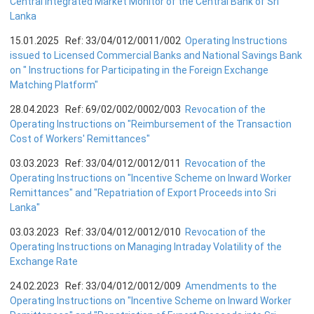
Central Integrated Market Monitor of the Central Bank of Sri
Lanka
நிறுவன ரீதியான அமைப்பு
15.01.2025 Ref: 33/04/012/0011/002
Operating Instructions
issued to Licensed Commercial Banks and National Savings Bank
நிறுவனக் கட்டமைப்பு
on " Instructions for Participating in the Foreign Exchange
முதன்மை அலுவலர்கள்
Matching Platform"
திணைக்களங்கள்
28.04.2023 Ref: 69/02/002/0002/003
Revocation of the
ஆளுகைக் கோவைகளும் கொள்கைகளும்
Operating Instructions on "Reimbursement of the Transaction
Cost of Workers' Remittances"
வங்கிப் பணிமனை
03.03.2023 Ref: 33/04/012/0012/011
Revocation of the
Operating Instructions on "Incentive Scheme on Inward Worker
Remittances" and "Repatriation of Export Proceeds into Sri
வங்கிப் பணிமனை
Lanka"
பிரதேச அலுவலகங்கள்
03.03.2023 Ref: 33/04/012/0012/010
Revocation of the
நூலகம் மற்றும் தகவல் நிலையம்
Operating Instructions on Managing Intraday Volatility of the
வங்கித்தொழில் கற்கைகளுக்கான நிலையம்
Exchange Rate
பொருளாதார வரலாற்று அரும்பொருட் காட்சிச் சாலை
24.02.2023 Ref: 33/04/012/0012/009
Amendments to the
Operating Instructions on "Incentive Scheme on Inward Worker