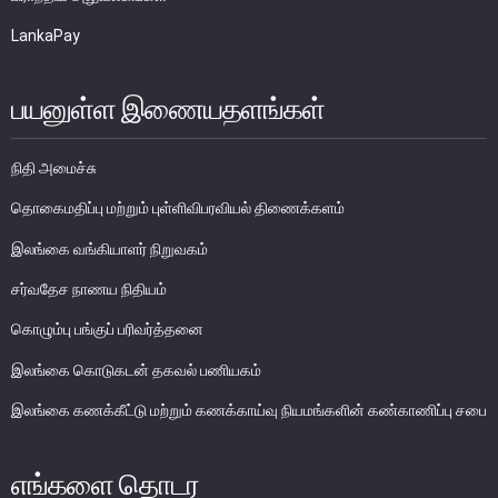
மேலதிக தகவல்
LankaPay
பயனுள்ள இணையதளங்கள்
நிதி அமைச்சு
தொகைமதிப்பு மற்றும் புள்ளிவிபரவியல் திணைக்களம்
இலங்கை வங்கியாளர் நிறுவகம்
சர்வதேச நாணய நிதியம்
சட்டம்
கொழும்பு பங்குப் பரிவர்த்தனை
சட்டங்கள்
இலங்கை கொடுகடன் தகவல் பணியகம்
இலங்கை கணக்கீட்டு மற்றும் கணக்காய்வு நியமங்களின் கண்காணிப்பு சபை
இலங்கை மத்திய வங்கிச் சட்டம்
நாணய விதிச் சட்டம் (நீக்கஞ்செய்யப்பட்ட)
எங்களை தொடர
வங்கியியல்