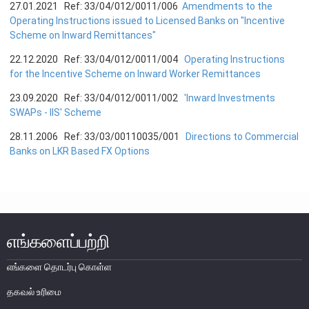
27.01.2021 Ref: 33/04/012/0011/006
Amendments to the
பணத்தாள்கள்
Operating Instructions issued to Licensed Banks on "Incentive
Scheme on Inward Remittances"
நாணயத்தாள்களும் குத்திகளும்
22.12.2020 Ref: 33/04/012/0011/004
Operating Instructions
for the Incentive Scheme on Inward Worker Remittances
சுற்றோட்டத்திலுள்ள நாணயத் தாள்கள்
சுற்றோட்டத்திலுள்ள நாணயக்குத்திகள்
23.09.2020 Ref: 33/04/012/0011/002
'Inward Investments
SWAPs - IIS' Scheme
ஞாபகார்த்த நாணத் தாள்களும் குத்திகளும்
28.11.2006 Ref: 33/03/00110035/001
Directions to Commercial
பாதுகாப்பு பண்புகள்
Banks on LKR Based FX Options
நாணய முகாமைத்துவம்
இலங்கை நாணயத்தின் வரலாறு
பொதுமக்கள் நாணயமாற்றுக் கருமபீடம்
எங்களைப்பற்றி
நாணய அருங்காட்சியகம்
எங்களை தொடர்பு கொள்ள
தகவல் உரிமை