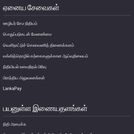
ஏனைய சேவைகள்
பொதுநோக்கு
முக்கிய தொழிற்பாடுகள்
ஊழியர் சேம நிதியம்
வங்கித்தொழில் துறை
பொதுப்படுகடன் மேலாண்மை
வங்கியல்லா நிதியியல் மற்றும் குத்தகைக் கம்பனிகள் துறை
வௌிநாட்டுச் செலாவணித் திணைக்களம்
முதனிலை வணிகர்கள்
வங்கித்தொழில் கற்கைகளுக்கான ஆய்வுநிலையம்
நுண்பாக நிதித் துறை
அதிகாரம்பெற்ற பணத்தரகர்கள் ஒழுங்குவிதிகள்
நிதியியல் உளவறிதல் பிரிவு
பேரண்ட முன்மதியுடைய கண்காணிப்பு
பிராந்திய அலுவலகங்கள்
நிலைபெறத்தக்க நிதி
LankaPay
தீர்மானம்
வைப்புக் காப்புறுதி
பயனுள்ள இணையதளங்கள்
நிதியியல் வசதிக்குட்படுத்தல்
நிதி அமைச்சு
நிதியியல் சந்தைகள்