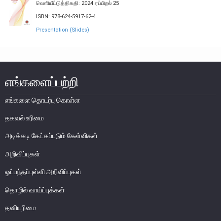
வெளியீட்டுத்திகதி: 2024 ஏப்பிறல் 25
எக்ஸ்டர் அறிக்கை
ISBN: 978-624-5917-62-4
Presentation (Slides)
எங்களைப்பற்றி
எங்களை தொடர்பு கொள்ள
தகவல் உரிமை
அடிக்கடி கேட்கப்படும் கேள்விகள்
அறிவிப்புகள்
ஒப்பந்தப்புள்ளி அறிவிப்புகள்
நாணயக் கொள்கை
தொழில் வாய்ப்புக்கள்
நிதியியல் முறைமை
தனியுரிமை
நிதியியல் முறைமை உறுதிப்பாடு