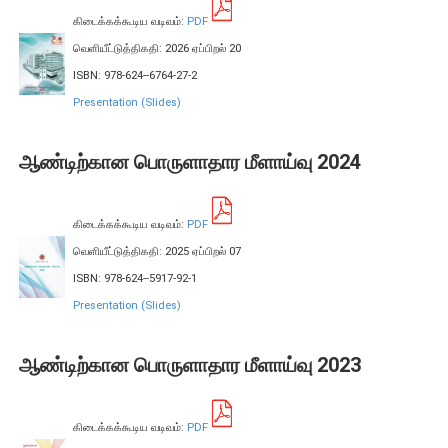
கிடைக்கக்கூடிய வடிவம்:
PDF
நிறுவன ரீதியான அமைப்பு
வெளியீட்டுத்திகதி: 2026 ஏப்பிறல் 20
ISBN: 978-624--6764-27-2
நிறுவனக் கட்டமைப்பு
Presentation (Slides)
முதன்மை அலுவலர்கள்
திணைக்களங்கள்
ஆண்டிற்கான பொருளாதார மீளாய்வு 2024
ஆளுகைக் கோவைகளும் கொள்கைகளும்
கிடைக்கக்கூடிய வடிவம்:
PDF
வங்கிப் பணிமனை
வெளியீட்டுத்திகதி: 2025 ஏப்பிறல் 07
வங்கிப் பணிமனை
ISBN: 978-624--5917-92-1
பிரதேச அலுவலகங்கள்
Presentation (Slides)
நூலகம் மற்றும் தகவல் நிலையம்
ஆண்டிற்கான பொருளாதார மீளாய்வு 2023
வங்கித்தொழில் கற்கைகளுக்கான நிலையம்
பொருளாதார வரலாற்று அரும்பொருட் காட்சிச் சாலை
கிடைக்கக்கூடிய வடிவம்:
PDF