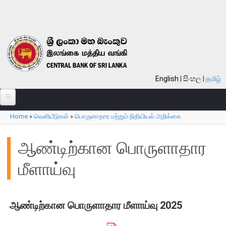
Skip to main content
English
සිංහල
தமிழ்
Home
»
வெளியீடுகள்
»
பொருளாதார மற்றும் நிதியியல் அறிக்கை
பற்றி
You are here
வங்கி பற்றி
ஆண்டிற்கான பொருளாதார
பொது நோக்கு
மீளாய்வு
வங்கியின் வரலாறு
தொலைநோக்கு, பணி, பெறுமானம்
ஆண்டிற்கான பொருளாதார மீளாய்வு 2025
குறிக்கோள்கள்
தொழிற்பாடுகள்