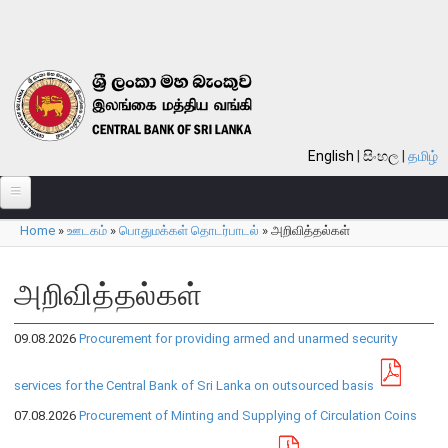
Skip to main content
English
සිංහල
தமிழ்
Home
»
ஊடகம்
»
பொதுமக்கள் தொடர்பாடல்
»
அறிவித்தல்கள்
பற்றி
You are here
வங்கி பற்றி
அறிவித்தல்கள்
பொது நோக்கு
09.08.2026
Procurement for providing armed and unarmed security
வங்கியின் வரலாறு
தொலைநோக்கு, பணி, பெறுமானம்
services for the Central Bank of Sri Lanka on outsourced basis
குறிக்கோள்கள்
07.08.2026
Procurement of Minting and Supplying of Circulation Coins
தொழிற்பாடுகள்