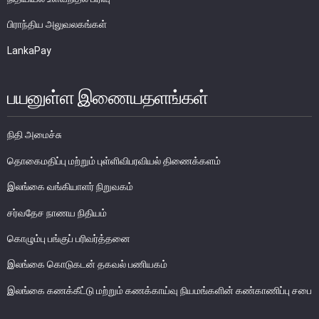
பொதுநோக்கு
பிராந்திய அலுவலகங்கள்
நிதியியல் முறைமை உறுதிபாட்டுக் குழு
LankaPay
நிதியியல் முறைமை மேற்பார்வைச் குழு
பயனுள்ள இணையதளங்கள்
Financial Stability Review
நிதி அமைச்சு
தொகைமதிப்பு மற்றும் புள்ளிவிபரவியல் திணைக்களம்
இலங்கை வங்கியாளர் நிறுவகம்
சர்வதேச நாணய நிதியம்
கொழும்பு பங்குப் பரிவர்த்தனை
இலங்கை கொடுகடன் தகவல் பணியகம்
இலங்கை கணக்கீட்டு மற்றும் கணக்காய்வு நியமங்களின் கண்காணிப்பு சபை