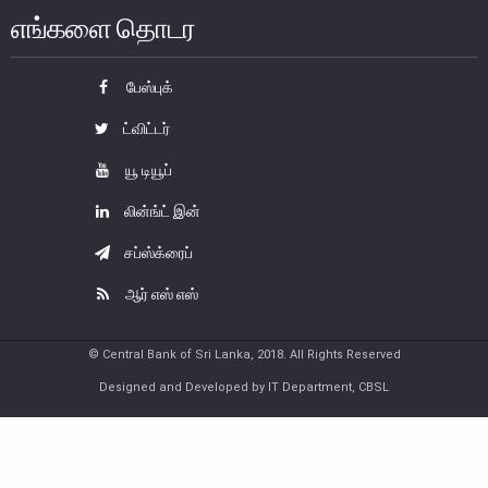
எங்களை தொடர
பணத்தாள்கள்
நாணயத்தாள்களும் குத்திகளும்
பேஸ்புக்
சுற்றோட்டத்திலுள்ள நாணயத் தாள்கள்
ட்விட்டர்
சுற்றோட்டத்திலுள்ள நாணயக்குத்திகள்
யூ டியூப்
ஞாபகார்த்த நாணத் தாள்களும் குத்திகளும்
லின்ங்ட் இன்
பாதுகாப்பு பண்புகள்
நாணய முகாமைத்துவம்
சப்ஸ்க்ரைப்
இலங்கை நாணயத்தின் வரலாறு
ஆர் எஸ் எஸ்
பொதுமக்கள் நாணயமாற்றுக் கருமபீடம்
© Central Bank of Sri Lanka, 2018. All Rights Reserved
நாணய அருங்காட்சியகம்
Designed and Developed by IT Department, CBSL