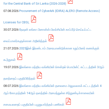
for the Central Bank of Sri Lanka (2026-2028)
நிறுவன ரீதியான அமைப்பு
07.08.2026
Procurement of CyberArk (IDIRA) ALERO (Remote Access)
நிறுவனக் கட்டமைப்பு
Licenses for CBSL
முதன்மை அலுவலர்கள்
30.07.2026
நேஷன் லங்கா பினான்ஸ் பிஎல்சியின் காப்பீடு செய்யப்பட்ட
திணைக்களங்கள்
வைப்பாளர்களுக்கான அறிவித்தல்
ஆளுகைக் கோவைகளும் கொள்கைகளும்
21.07.2026
2025இன் இரண்டாம் அரையாண்டுக்கான உறுப்பினர் கணக்குக்
வங்கிப் பணிமனை
கூற்றுகள்
வங்கிப் பணிமனை
19.07.2026
இலங்கை மத்திய வங்கியின் சென்றல் பொயின்ட் கட்டடத்தின் 3ஆம்
பிரதேச அலுவலகங்கள்
தளத்தைப் பகுதிபிரித்தல்
நூலகம் மற்றும் தகவல் நிலையம்
08.07.2026
இலங்கை மத்திய வங்கியின் தலைமை அலுவலகக் கட்டடத்தின் 4
வங்கித்தொழில் கற்கைகளுக்கான நிலையம்
ஆம் கோபுரத்தின் 14ஆம் தளத்தில் அமைந்துள்ள சிற்றுண்டிச்சாலையின்
பொருளாதார வரலாற்று அரும்பொருட் காட்சிச் சாலை
சமையலறைப் பகுதியின் பழுதுபார்த்தல் பணிகள்