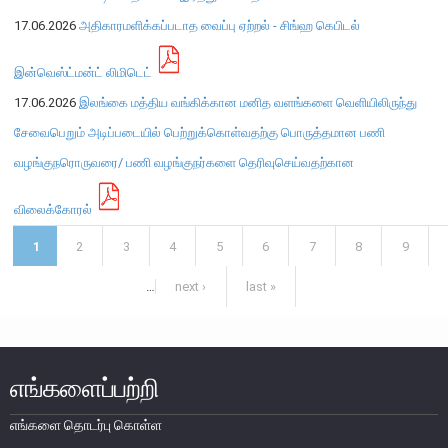
17.06.2026
அதிகாரமளிக்கப்படாத வைப்பு ஏற்றல் - சிங்ஹ கெபிடல்
பொதுநோக்கு
முக்கிய தொழிற்பாடுகள்
இன்வெஸ்ட்மன்ட் லிமிடெட்
வங்கித்தொழில் துறை
17.06.2026
இலங்கை மத்திய வங்கிக்கான மனித வளங்களை வெளியிலிருந்து
வங்கியல்லா நிதியியல் மற்றும் குத்தகைக் கம்பனிகள் துறை
சேவைபெறும் அடிப்படையில் பெற்றுக்கொள்வதற்கு பொருத்தமான பணி
முதனிலை வணிகர்கள்
வழங்குநரொருவரை/ பணி வழங்குநர்களை தெரிவுசெய்வதற்கான
நுண்பாக நிதித் துறை
விலைக்கோரல்
அதிகாரம்பெற்ற பணத்தரகர்கள் ஒழுங்குவிதிகள்
Pages
1
2
3
4
5
6
7
8
9
பேரண்ட முன்மதியுடைய கண்காணிப்பு
நிலைபெறத்தக்க நிதி
…
next ›
last »
தீர்மானம்
வைப்புக் காப்புறுதி
நிதியியல் வசதிக்குட்படுத்தல்
எங்களைப்பற்றி
நிதியியல் சந்தைகள்
எங்களை தொடர்பு கொள்ள