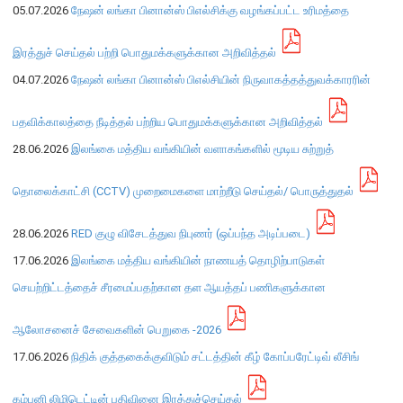
எக்ஸ்டர் அறிக்கை
05.07.2026
நேஷன் லங்கா பினான்ஸ் பிஎல்சிக்கு வழங்கப்பட்ட உரிமத்தை
இரத்துச் செய்தல் பற்றி பொதுமக்களுக்கான அறிவித்தல்
04.07.2026
நேஷன் லங்கா பினான்ஸ் பிஎல்சியின் நிருவாகத்தத்துவக்காரரின்
பதவிக்காலத்தை நீடித்தல் பற்றிய பொதுமக்களுக்கான அறிவித்தல்
28.06.2026
இலங்கை மத்திய வங்கியின் வளாகங்களில் மூடிய சுற்றுத்
தொலைக்காட்சி (CCTV) முறைமைகளை மாற்றீடு செய்தல்/ பொருத்துதல்
28.06.2026
RED குழு விசேடத்துவ நிபுணர் (ஒப்பந்த அடிப்படை)
17.06.2026
இலங்கை மத்திய வங்கியின் நாணயத் தொழிற்பாடுகள்
செயற்றிட்டத்தைச் சீரமைப்பதற்கான தள ஆயத்தப் பணிகளுக்கான
நாணயக் கொள்கை
ஆலோசனைச் சேவைகளின் பெறுகை -2026
17.06.2026
நிதிக் குத்தகைக்குவிடும் சட்டத்தின் கீழ் கோப்பரேட்டிவ் லீசிங்
நிதியியல் முறைமை
நிதியியல் முறைமை உறுதிப்பாடு
கம்பனி லிமிடெட்டின் பதிவினை இரத்துச்செய்தல்