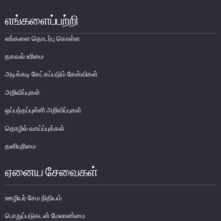
பொதுநோக்கு
எங்களைப்பற்றி
நிதியியல் முறைமை உறுதிபாட்டுக் குழு
எங்களை தொடர்பு கொள்ள
நிதியியல் முறைமை மேற்பார்வைச் குழு
தகவல் உரிமை
Financial Stability Review
அடிக்கடி கேட்கப்படும் கேள்விகள்
அறிவிப்புகள்
ஒப்பந்தப்புள்ளி அறிவிப்புகள்
தொழில் வாய்ப்புக்கள்
தனியுரிமை
ஏனைய சேவைகள்
ஊழியர் சேம நிதியம்
பொதுப்படுகடன் மேலாண்மை