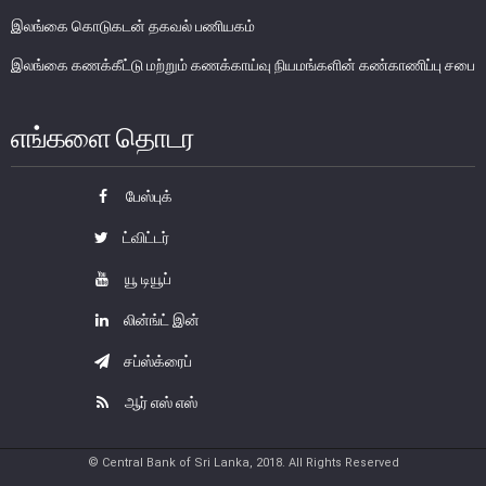
இலங்கை கொடுகடன் தகவல் பணியகம்
இலங்கை கணக்கீட்டு மற்றும் கணக்காய்வு நியமங்களின் கண்காணிப்பு சபை
எங்களை தொடர
பேஸ்புக்
ட்விட்டர்
சேதமடைந்த நாணயத்தாள்கள் மற்றும்
யூ டியூப்
போலி நாயணத் தாள்கள்
லின்ங்ட் இன்
பாவனைக்கு உதவாத, உருமாற்றப்பட்ட மற்றும் சிதைக்கப்பட்ட
நாணயத்தாள்கள்
சப்ஸ்க்ரைப்
சேதமடைந்த நாணயத்தாள்களினை மாற்றுதல்
ஆர் எஸ் எஸ்
போலி நாணயத்தாள்களினை தடுத்தல்
வங்கி நாணயத்தாள் உருவத்தினை பயன்படுத்தல்
© Central Bank of Sri Lanka, 2018. All Rights Reserved