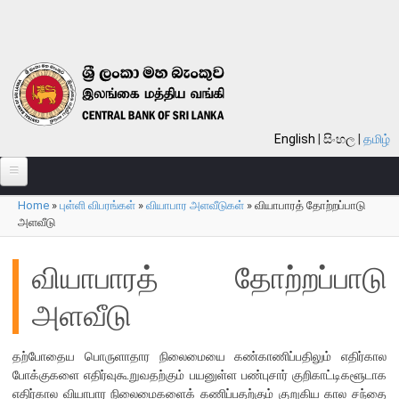
Skip to main content
English
සිංහල
தமிழ்
Home
»
புள்ளி விபரங்கள்
»
வியாபார அளவீடுகள்
»
வியாபாரத் தோற்றப்பாடு
பற்றி
You are here
அளவீடு
வங்கி பற்றி
வியாபாரத் தோற்றப்பாடு
பொது நோக்கு
அளவீடு
வங்கியின் வரலாறு
தொலைநோக்கு, பணி, பெறுமானம்
தற்போதைய பொருளாதார நிலைமையை கண்காணிப்பதிலும் எதிர்கால
குறிக்கோள்கள்
போக்குகளை எதிர்வுகூறுவதற்கும் பயனுள்ள பண்புசார் குறிகாட்டிகளூடாக
தொழிற்பாடுகள்
எதிர்கால வியாபார நிலைமைகளைக் கணிப்பதற்கும் குறுகிய கால சந்தை