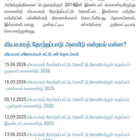
அபிவிருத்திகளை பெறுவதற்கும் 2014இன் இரண்டாம் காலாண்டிலிருந்து
காலாண்டு வியாபாரத் தோற்றப்பாட்டு அளவீட்டை இலங்கை மத்திய
நிறுவன ரீதியான அமைப்பு
வங்கியின் புள்ளிவிபரத் திணைக்களம் தொடங்கியது. ஆகையினால்,
இவ்வளவீடானது முன்கூட்டிய எச்சரிக்கை குறிகாட்டியாக
நிறுவனக் கட்டமைப்பு
செயலாற்றுகிறது.
முதன்மை அலுவலர்கள்
வியாபாரத் தோற்றப்பாடு அளவீடு என்றால் என்ன?
திணைக்களங்கள்
வியாபார மனோபாவச் சுட்டெண் தொடா்கள்
ஆளுகைக் கோவைகளும் கொள்கைகளும்
15.06.2026
வியாபாரத் தோற்றப்பாட்டு அளவீட்டு நிறைவேற்றுச் சுருக்கம் -
முதலாம் காலாண்டு, 2026
வங்கிப் பணிமனை
16.03.2026
வியாபாரத் தோற்றப்பாட்டு அளவீட்டு நிறைவேற்றுச் சுருக்கம்
வங்கிப் பணிமனை
- நான்காம் காலாண்டு, 2025
பிரதேச அலுவலகங்கள்
05.12.2025
வியாபாரத் தோற்றப்பாட்டு அளவீட்டு நிறைவேற்றுச் சுருக்கம்
நூலகம் மற்றும் தகவல் நிலையம்
- மூன்றாம் காலாண்டு, 2025
வங்கித்தொழில் கற்கைகளுக்கான நிலையம்
12.09.2025
வியாபாரத் தோற்றப்பாட்டு அளவீட்டு நிறைவேற்றுச் சுருக்கம் -
இரண்டாம் காலாண்டு, 2025
பொருளாதார வரலாற்று அரும்பொருட் காட்சிச் சாலை
13.06.2025
வியாபாரத் தோற்றப்பாட்டு அளவீட்டு நிறைவேற்றுச் சுருக்கம்