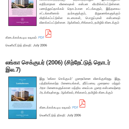
வியாபாரத் தோற்றப்பாடு அளவீடு
எதிர்மாறான விளைவுகள் என்பன விபரிக்கப்பட்டுள்ளன.
பணத்தூய்தாக்கல் தொடர்பான சட்டங்களும், இத்தகைய
கொடுகடன் வழங்கல் மீதான அளவீடு
சட்டங்களினால் நபர்களுக்கும், நிறுவனங்களுக்கும்
விதிக்கப்பட்டுள்ள கடமைகள், பொறுப்புகள் என்பனவும்
கூட்டு ஆதன சந்தை ஆய்வு
விளக்கப்பட்டுள்ளன. ஆங்கிலம், சிங்களம், தமிழில் கிடைக்கும்
தரவுகள்
கிடைக்கக்கூடிய வடிவம்:
PDF
வெளியீட்டுத் திகதி: July 2006
எஸ் டி டி எஸ் தேசிய சுருக்கத் தரவு
பொருளாதாரத் தரவு நூலகம்
லங்கா செக்குயர் (2006) (சிற்றேட்டுத் தொடர்
இலங்கையின் பொருளாதார மற்றும் சமூக புள்ளிவிபரங்கள்
இல.7)
இது 'லங்கா செக்குயர்' முறையினை விளக்குகிறது. இது,
ஊடகம்
பத்திரங்களற்ற பிணையங்கள், தீர்ப்பனவு முறைமை மற்றும்
அரச பிணைகளுக்கான மத்திய வைப்பக முறை என்பனவற்றை
அடக்கியுள்ளது. ஆங்கிலம், சிங்களம், தமிழில் கிடைக்கும்
பத்திரிகை வெளியீடு
நாணயக் கொள்கை மீளாய்வு
கிடைக்கக்கூடிய வடிவம்:
PDF
நிதியியல் உறுதித்தன்மை தொடர்பான மீளாய்வு
வெளியீட்டுத் திகதி: July 2006
வெளிநாட்டுத் துறைச் செயலாற்றம்