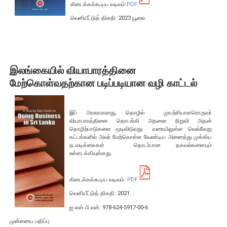
எக்ஸ்டர் அறிக்கை
கிடைக்கக்கூடிய வடிவம்:
PDF
வெளியீட்டுத் திகதி: 2023 யூலை
இலங்கையில் வியாபாரத்தினை
மேற்கொள்வதற்கான படிப்படியான வழி காட்டல்
இப் பிரசுரமானது, தொழில் முயற்சியாளரொருவர்
வியாபாரத்தினை தொடங்கி அதனை நிறுவி அதன்
தொழிற்பாடுகளை மூடிவிடுவது வரையிலுள்ள வெவ்வேறு
கட்டங்களில் அவர் மேற்கொள்ள வேண்டிய அனைத்து முக்கிய
நடவடிக்கைகள் தொடர்பான தகவல்களையும்
உள்ளடக்கியுள்ளது.
கிடைக்கக்கூடிய வடிவம்:
PDF
நாணயக் கொள்கை
வெளியீட்டுத் திகதி: 2021
நிதியியல் முறைமை
ஐ எஸ் பி என்: 978-624-5917-00-6
முன்னைய பதிப்பு:
நிதியியல் முறைமை உறுதிப்பாடு