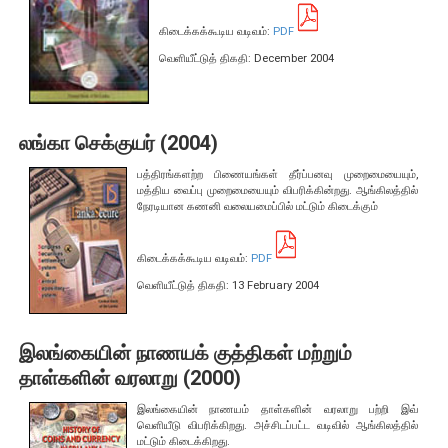
பொதுநோக்கு
கிடைக்கக்கூடிய வடிவம்:
PDF
நிதியியல் முறைமை உறுதிபாட்டுக் குழு
வெளியீட்டுத் திகதி: December 2004
நிதியியல் முறைமை மேற்பார்வைச் குழு
லங்கா செக்குயர் (2004)
Financial Stability Review
பத்திரங்களற்ற பிணையங்கள் தீர்ப்பனவு முறைமையையும்,
மத்திய வைப்பு முறைமையையும் விபரிக்கின்றது. ஆங்கிலத்தில்
நேரடியான கணனி வலையமைப்பில் மட்டும் கிடைக்கும்
கிடைக்கக்கூடிய வடிவம்:
PDF
வெளியீட்டுத் திகதி: 13 February 2004
இலங்கையின் நாணயக் குத்திகள் மற்றும்
தாள்களின் வரலாறு (2000)
இலங்கையின் நாணயம் தாள்களின் வரலாறு பற்றி இவ்
வெளியீடு விபரிக்கிறது. அச்சிடப்பட்ட வடிவில் ஆங்கிலத்தில்
மட்டும் கிடைக்கிறது.