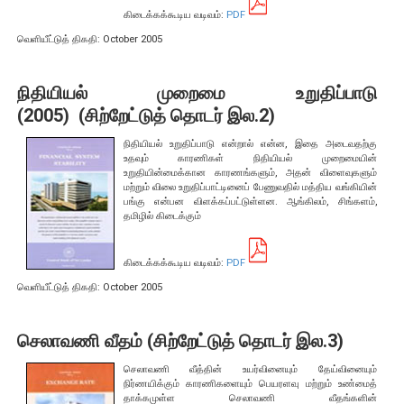
கிடைக்கக்கூடிய வடிவம்:
PDF
வைப்புக் காப்புறுதி மற்றும் தீா்மானங்கள்
வெளியீட்டுத் திகதி: October 2005
நிதியியல் வாடிக்கையாளா் பாதுகாப்பு
நுண்பாக நிதி
நிதியியல் முறைமை உறுதிப்பாடு
(2005) (சிற்றேட்டுத் தொடர் இல.2)
உரிமம் வழங்கல், பதிவு செய்தல், நியமனம்
நிதியியல் உறுதிப்பாடு என்றால் என்ன, இதை அடைவதற்கு
மற்றும் அங்கீகாரமளித்தல் நடைமுறைகள்
உதவும் காரணிகள் நிதியியல் முறைமையின்
உறுதியின்மைக்கான காரணங்களும், அதன் விளைவுகளும்
மற்றும் விலை உறுதிப்பாட்டினைப் பேணுவதில் மத்திய வங்கியின்
வங்கி
பங்கு என்பன விளக்கப்பட்டுள்ளன. ஆங்கிலம், சிங்களம்,
தமிழில் கிடைக்கும்
நிதிக்கம்பனி
குத்தகைக்கு விடும் நிறுவனங்கள்
கிடைக்கக்கூடிய வடிவம்:
PDF
முதனிலை வணிகர்
வெளியீட்டுத் திகதி: October 2005
பணம் அல்லது பெறுமதி மாற்றல் சேவை வழங்குநர்
செலாவணி வீதம் (சிற்றேட்டுத் தொடர் இல.3)
Consultation Papers
Consultation Papers for Public Comments
செலாவணி வீத்தின் உயர்வினையும் தேய்வினையும்
நிர்ணயிக்கும் காரணிகளையும் பெயரளவு மற்றும் உண்மைத்
தாக்கமுள்ள செலாவணி வீதங்களின்