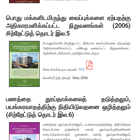
விலை அறிக்கை
நாளாந்த பொருளாதார குறிகாட்டிகள்
பொது மக்களிடமிருந்து வைப்புக்களை ஏற்பதற்கு
வாராந்தக் குறிகாட்டிகள்
அதிகாரமளிக்கப்பட்ட நிறுவனங்கள் (2006)
மாதாந்தக் குறிகாட்டிகள்
சிற்றேட்டுத் தொடர் இல.5
மாதாந்தச் செய்தித் திரட்டு
பொதுமக்களிடமிருந்து சட்ட ரீதியாக வைப்புக்களை ஏற்பதற்கு
வௌிநாட்டுத் துறை செய்தித்திரட்டு
அதிகாரமளிக்கப்பட்ட பல்வேறு வகைப்பட்ட நிறுவனங்கள.;
ஆங்கிலம், சிங்களம், தமிழில் கிடைக்கும
பேரண்டப் பொருளாதார வரைபடத்தொகுதி
இலங்கை சுபீட்சச் சுட்டெண்
கிடைக்கக்கூடிய வடிவம்:
PDF
தொழிலாளர் பணவனுப்பல்கள் மற்றும் தொழிலாளர் புலம்பெயர்தல்
வெளியீட்டுத் திகதி: May 2006
மொத்த உள்நாட்டு உற்பத்தி
வேளாண்மை தரவுத் திரட்டு
பணத்தை தூய்தாக்கலைத் தடுத்தலும்,
காணி விலைமதிப்பீட்டுக் குறிகாட்டி
பயங்கரவாதத்திற்கு நிதியிடுவதனை ஒழித்தலும்
(சிற்றேட்டுத் தொடர் இல.6)
வியாபார அளவீடுகள்
பணத்தை தூய்தாக்கலிலும், பயங்கரவாதத்திற்கு நிதியிடுதல்
தொடர்பான குற்றங்கள் பணத் தூய்தாக்குவோரினால்
கடைப்பிடிக்கப்படும் முறைகள், பணத் தூய்தாக்கலிலும்,
கொள்வனவு முகாமையாளர் சுட்டெண்
பயங்கரவாதத்திற்கு நிதியிடுதலிலும் இணைந்துள்ள