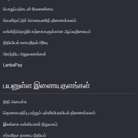
பொதுப்படுகடன் மேலாண்மை
வௌிநாட்டுச் செலாவணித் திணைக்களம்
வங்கித்தொழில் கற்கைகளுக்கான ஆய்வுநிலையம்
நிதியியல் உளவறிதல் பிரிவு
பிராந்திய அலுவலகங்கள்
வெளியீடுகள்
LankaPay
பொருளாதார மற்றும் நிதியியல் அறிக்கை
பயனுள்ள இணையதளங்கள்
நாணயக் கொள்கை அறிக்கை
ஆண்டிற்கான பொருளாதார மீளாய்வு
நிதி அமைச்சு
நிதியியல் அறிக்கைகளும் தொழிற்பாடுகளும்
தொகைமதிப்பு மற்றும் புள்ளிவிபரவியல் திணைக்களம்
ஆண்டறிக்கை
நிதியியல் உறுதித்தன்மை தொடர்பான மீளாய்வு
இலங்கை வங்கியாளர் நிறுவகம்
நிதியியல் ஆற்றல்த்தன்மை குறிகாட்டிகள்
சர்வதேச நாணய நிதியம்