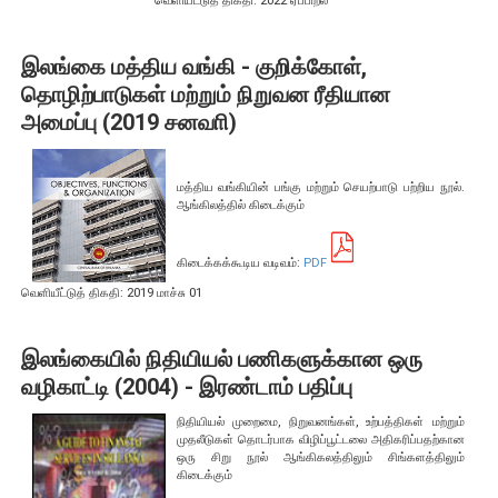
வெளியீட்டுத் திகதி: 2022 ஏப்பிறல்
பொதுநோக்கு
வங்கிகளுக்கிடையிலான அழைப்புப் பணச் சந்தை
இலங்கை மத்திய வங்கி - குறிக்கோள்,
உள்நாட்டின் வெளிநாட்டுச் செலாவணிச் சந்தை
தொழிற்பாடுகள் மற்றும் நிறுவன ரீதியான
அமைப்பு (2019 சனவாி)
வெளிநாட்டுச் செலாவணி உலகளாவிய குறியீட்டைப் பின்பற்றுதல்
அரச பிணையங்கள் சந்தை
கம்பனிப் படுகடன் பிணையங்கள் சந்தை
மத்திய வங்கியின் பங்கு மற்றும் செயற்பாடு பற்றிய நூல்.
ஆங்கிலத்தில் கிடைக்கும்
கொழும்பு பங்குப் பரிவர்த்தனை
கிடைக்கக்கூடிய வடிவம்:
PDF
நிதியியல் உட்கட்டமைப்பு
வெளியீட்டுத் திகதி: 2019 மாச்சு 01
கொடுப்பனவு மற்றும் தீர்ப்பனவு முறைமைகள்
இலங்கையில் நிதியியல் பணிகளுக்கான ஒரு
கொடுகடன் தகவல்
வழிகாட்டி (2004) - இரண்டாம் பதிப்பு
சட்டங்களும் ஒழுங்கு விதிகளும்
நிதியியல் முறைமை, நிறுவனங்கள், உற்பத்திகள் மற்றும்
முதலீடுகள் தொடர்பாக விழிப்பூட்டலை அதிகரிப்பதற்கான
பிரமிட் திட்டங்கள்
ஒரு சிறு நூல் ஆங்கிகலத்திலும் சிங்களத்திலும்
சாதனங்கள் மற்றும் நடைமுறைப்படுத்தல்
கிடைக்கும்