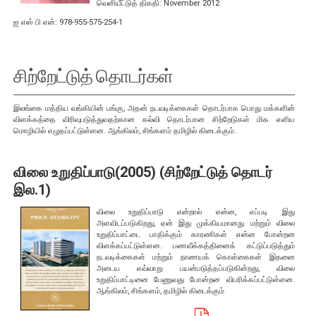
வெளியீட்டுத் திகதி: November 2012
வங்கித்தொழிலல்லாதவை
ஐ எஸ் பி என்: 978-955-575-254-1
நுண்பாக நிதிச் சட்டம்
வெளிநாட்டுச் செலாவணி
சிற்றேட்டுத் தொடர்கள்
ஊழியர் சேமநிதிச் சட்டம்
ஏனையவை
இலங்கை மத்திய வங்கியின் பங்கு, அதன் நடவடிக்கைகள் தொடர்பாக பொது மக்களின்
விளக்கத்தை விரிவுபடுத்துவதற்கான கல்வி தொடர்பான சிற்றேடுகள் மிக எளிய
மொழியில் எழுதப்பட்டுள்ளன. ஆங்கிலம், சிங்களம் தமிழில் கிடைக்கும்.
பணிப்புரைகள், சுற்றறிக்கைகள் மற்றும்
வழிகாட்டல்கள்
விலை உறுதிப்பாடு(2005) (சிற்றேட்டுத் தொடர்
இல.1)
பேரண்ட முன்மதியுடைய கண்காணிப்பு
வங்கிகள்
விலை உறுதிப்பாடு என்றால் என்ன, எப்படி இது
அளவிடப்படுகிறது, ஏன் இது முக்கியமானது மற்றும் விலை
வங்கியல்லாதவை
உறுதிப்பாட்டை பாதிக்கும் காரணிகள் என்ன போன்றன
விளக்கப்பட்டுள்ளன. பணவீக்கத்தினைக் கட்டுப்படுத்தும்
வெளிநாட்டுச் செலாவணி
நடவடிக்கைகள் மற்றும் நாணயக் கொள்கைகள் இதனை
அடைய எவ்வாறு பயன்படுத்தப்படுகின்றது, விலை
பன்னாட்டுத் தொழிற்பாடுகள்
உறுதிப்பாட்டினை பேணுவது போன்றன விபரிக்கப்பட்டுள்ளன.
ஆங்கிலம், சிங்களம், தமிழில் கிடைக்கும்
கொடுப்பனவு மற்றும் தீர்ப்பனவு
சந்தைத் தொழிற்பாடுகள்