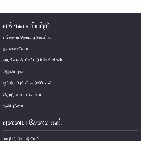
திறந்த சந்தை தொழிற்பாடுகள்
பணவீக்கம்
எங்களைப்பற்றி
கொள்வனவு முகாமையாளர் சுட்டெண் அளவீடு
Non-Bank Financial Institutions
எங்களை தொடர்பு கொள்ள
ஏனையவை
தகவல் உரிமை
பொதுமக்கள் தொடர்பாடல்
அடிக்கடி கேட்கப்படும் கேள்விகள்
அறிவிப்புகள்
அறிவித்தல்கள்
பத்திரிகை மாநாடுகள்
ஒப்பந்தப்புள்ளி அறிவிப்புகள்
பேச்சுக்கள்
தொழில் வாய்ப்புக்கள்
நோ்காணல்
தனியுரிமை
பாராளுமன்றக் குழு அறிக்கை
ஏனைய சேவைகள்
ஊழியர் சேம நிதியம்