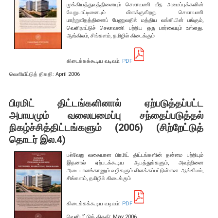
இலங்கை மத்திய வங்கிச் சட்டத்தின் கீழ் பொதுப் பதிவு
முக்கியத்துவத்தினையும் செலாவணி வீத அமைப்புக்களின்
வேறுபாட்டினையும் விளக்குகிறது. செலாவணி
விதிகள் மற்றும் பணிப்புரைகள்
மாற்றுவீதத்தினைப் பேணுவதில் மத்திய வங்கியின் பங்கும்,
வெளிநாட்டுச் செலாவணி பற்றிய ஒரு பார்வையும் உள்ளது.
ஆங்கிலம், சிங்களம், தமிழில் கிடைக்கும்
புள்ளி விபரங்கள்
கிடைக்கக்கூடிய வடிவம்:
PDF
புள்ளிவிபர அட்டவணைகள்
வெளியீட்டுத் திகதி: April 2006
உண்மைத்துறை
வெளிநாட்டுத்துறை
பிரமிட் திட்டங்களினால் ஏற்படுத்தப்பட்ட
அபாயமும் வலையமைப்பு சந்தைப்படுத்தல்
இறைத்துறை
நிகழ்ச்சித்திட்டங்களும் (2006) (சிற்றேட்டுத்
நாணயத்துறை
தொடர் இல.4)
நிதியியல் துறை
பல்வேறு வகையான பிரமிட் திட்டங்களின் தன்மை பற்றியும்
AER புள்ளிவிபரப் பின்னிணைப்பு
இதனால் ஏற்படக்கூடிய ஆபத்துக்களும், அவற்றினை
அடையாளங்காணும் வழிகளும் விளக்கப்பட்டுள்ளன. ஆங்கிலம்,
AER சிறப்பு புள்ளிவிபரப் பின்னிணைப்பு
சிங்களம், தமிழில் கிடைக்கும்
பொருளாதார குறிகாட்டிகள்
கிடைக்கக்கூடிய வடிவம்:
PDF
வெளியீட்டுத் திகதி: May 2006