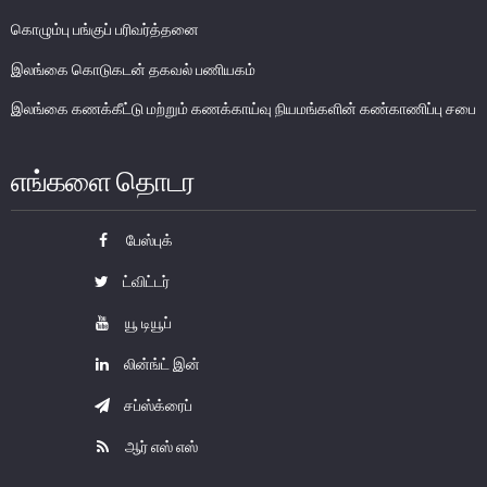
அண்மைய பொருளாதார அபிவிருத்திகள்
கொழும்பு பங்குப் பரிவர்த்தனை
சந்தைத் தொழிற்பாடுகள் அறிக்கை
இலங்கை கொடுகடன் தகவல் பணியகம்
இலங்கை மத்திய வங்கியின் ஐந்தொகை
இலங்கை கணக்கீட்டு மற்றும் கணக்காய்வு நியமங்களின் கண்காணிப்பு சபை
PULSE - பொருளாதார மற்றும் சமூக உட்கட்டமைப்பு சுருக்கம்
ஏனைய நிதியியல் வெளியீடுகள்
எங்களை தொடர
காலாந்தர வெளியீடுகள்
பேஸ்புக்
சடஹான
ட்விட்டர்
செய்தி அளவீடு
குறிப்பேடு
யூ டியூப்
லின்ங்ட் இன்
கல்வி
சப்ஸ்க்ரைப்
ஈகோன் ஐகோன் வினாடி விடை நிகழ்ச்சி
ஆர் எஸ் எஸ்
அறிவூற்று