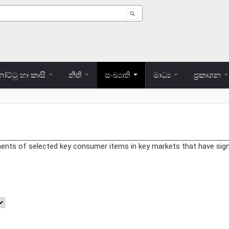
 form
ට්ටු හා කාසි
නීති
සංඛ්‍යාති
මාධ්‍ය
ප්‍රකාශන
ments of selected key consumer items in key markets that have signi