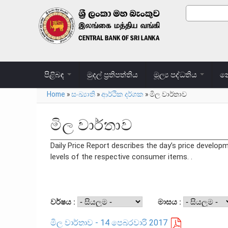
Skip to main content
Search
Search
පිළිබඳ
මුදල් ප්‍රතිපත්තිය
මූල්‍ය පද්ධතිය
නෝ
Home
»
සංඛ්‍යාති
»
ආර්ථික දර්ශක
»
මිල වාර්තාව
You are here
මිල වාර්තාව
Daily Price Report describes the day’s price develop
levels of the respective consumer items. .
වර්ෂය :
මාසය :
මිල වාර්තාව - 14 පෙබරවාරි 2017