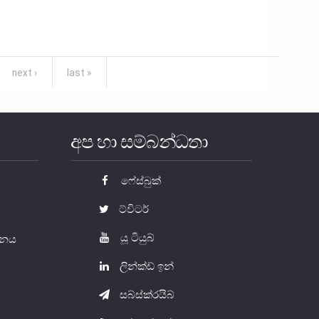
next ›
last »
අප හා සම්බන්ධතා
ෆේස්බුක්
ට්විටර්
යූ ටියුබ්
යතනය
ලින්ක්ඩ් ඉන්
සබ්ස්ක්රයිබ්