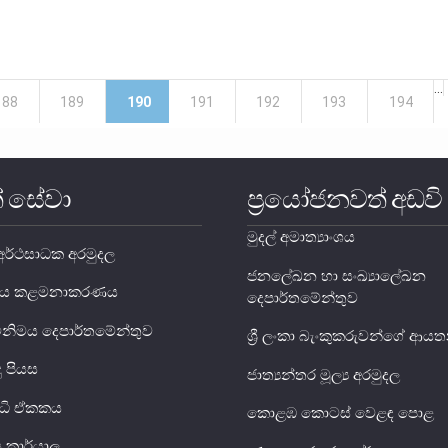
…
188
189
190
191
192
193
194
් සේවා
ප්‍රයෝජනවත් අඩවි
මුදල් අමාත්‍යාංශය
ර්ථසාධක අරමුදල
ජනලේඛන හා සංඛ්‍යාලේඛන
ය ණය කළමනාකරණය
දෙපාර්තමේන්තුව
විනිමය දෙපාර්තමේන්තුව
ශ්‍රී ලංකා බැංකුකරුවන්ගේ ආ
දු පියස
ජාත්‍යන්තර මූල්‍ය අරමුදල
ුද්ධි ඒකකය
කොළඹ කොටස් වෙළඳ පොළ
ිය කාර්යාල