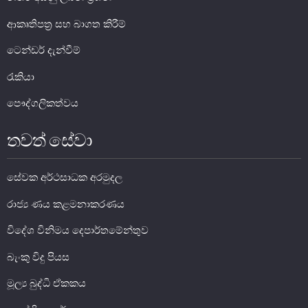
ආකෘතිපත්‍ර සහ බාගත කිරීම්
ටෙන්ඩර් දැන්වීම්
රැකියා
පෞද්ගලිකත්වය
තවත් සේවා
නෝට්ටු හා කාසි
සේවක අර්ථසාධක අරමුදල
නෝට්ටු හා කාසි පිළිබඳ දැනුවත් වෙමු
රාජ්‍ය ණය කළමනාකරණය
ව්‍යවහාර මුදල් නෝට්ටු
විදේශ විනිමය දෙපාර්තමේන්තුව
සංසරණයේ පවතින කාසි
බැංකු විදු පියස
සමරු කාසි හා නෝට්ටු
මූල්‍ය බුද්ධි ඒකකය
නෝට්ටුවල ආරක්ෂණ සලකුණු
ව්‍යවහාර මුදල් කළමනාකරණය