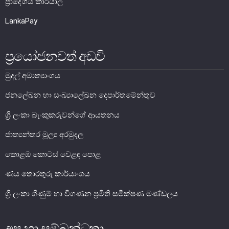
ප්‍රාදේශිය කාර්යාල
ශ්‍රී ලංකාවේ මුදල් ඉතිහාසය
LankaPay
මහජන මුදල් හුවමාරු කවුළුව
ප්‍රයෝජනවත් අඩවි
ව්‍යවහාර මුදල් කෞතුකාගාරයන්
මුදල් අමාත්‍යාංශය
ජනලේඛන හා සංඛ්‍යාලේඛන දෙපාර්තමේන්තුව
ශ්‍රී ලංකා බැංකුකරුවන්ගේ ආයතනය
ජාත්‍යන්තර මූල්‍ය අරමුදල
කොළඹ කොටස් වෙළඳ පොළ
ණය තොරතුරු කාර්යාංශය
ශ්‍රී ලංකා ගිණුම් හා විගණන ප්‍රමිති සමීක්ෂණ මණ්ඩලය
අප හා සම්බන්ධතා