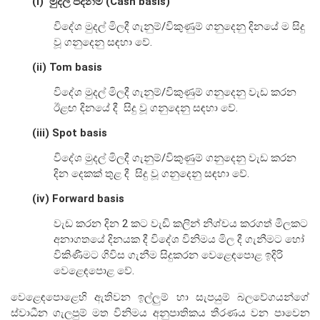
(i) මුදල් පදනම (Cash basis)
සාර්ව විචක්ෂණ අවේක්ෂණය
විදේශ මුදල් මිලදී ගැනුම්/විකුණුම් ගනුදෙනු දිනයේ ම සිදු
වූ ගනුදෙනු සඳහා වේ.
තිරසාර මූල්‍ය
නිරාකරණය
(ii) Tom basis
තැන්පතු රක්ෂණ
විදේශ මුදල් මිලදී ගැනුම්/විකුණුම් ගනුදෙනු වැඩ කරන
මූල්‍ය අන්තර්ගතභාවය
ඊළඟ දිනයේ දී සිදු වූ ගනුදෙනු සඳහා වේ.
(iii) Spot basis
මූල්‍ය වෙළෙඳපොල
විදේශ මුදල් මිලදී ගැනුම්/විකුණුම් ගනුදෙනු වැඩ කරන
දින දෙකක් තුළ දී සිදු වූ ගනුදෙනු සඳහා වේ.
මූල්‍ය වෙළෙඳපොළ-සමස්ත විග්‍රහය
අන්තර් බැංකු ඒක්ෂණ මුදල් වෙ‍ෙළඳපොළ
(iv) Forward basis
දේශීය විදේශ විනිමය වෙළෙඳපොළ
වැඩ කරන දින 2 කට වැඩි කලින් නිශ්චය කරගත් මිලකට
අනාගතයේ දිනයක දී විදේශ විනිමය මිල දී ගැනීමට හෝ
විදේශ විනිමය පිළිබඳ ගෝලීය ප්‍රශස්ත භාවිත සංග්‍රහය හා
අනුගත වීම
විකිණීමට ගිවිස ගැනීම සිදුකරන වෙළෙඳපොළ ඉදිරි
වෙළෙඳපොළ වේ.
රාජ්‍ය සුරැකුම්පත් වෙළෙඳපොළ
වෙළෙඳපොළෙහි ඇතිවන ඉල්ලුම් හා සැපයුම් බලවේගයන්ගේ
සාංගමික ණය සුරැකුම්පත් වෙළෙඳපොළ
ස්වාධීන ගැලපුම් මත විනිමය අනුපාතිකය තීරණය වන පාවෙන
කොටස් වෙළෙඳපොළ