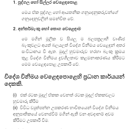
1. පුද්ගල හෝ සිල්ලර වෙළෙඳපොළ
සංවිධාන ව්‍යුහය
මෙය ඒක පුද්ගල හෝ ආයතනික ගනුදෙනුකරුවන්ගේ
ගනුදෙනුවලින් සමන්විත වේ.
පාලන ව්‍යුහය
2. අන්තර්බැංකු හෝ තොග වෙළෙඳාම
ප්‍රධාන නිලධාරීන්
මෙ මගින් මූලික ව සියලු ම බලපත්‍රලාභී වාණිජ
දෙපාර්තමේන්තු
බැංකුවලට අයත් බලයලත් විදේශ විනිමය වෙළෙඳුන් අතර
පාලන සංග්‍රහ සහ ප්‍රතිපත්ති
සංවිධානය වී ඇත. මුදල් හුවමාරුව හරහා බැංකු ක්‍රමය
තුළ විදේශ විනිමය ද්‍රවශීලතාව කළමනාකරණය කිරීමට
මෙම වෙළෙඳපොළ උපකාරී වේ.
එක්ස්ටර් වාර්තාව
විදේශ විනිමය වෙළෙඳපොළෙහි ප්‍රධාන කාර්යයන්
දෙකකි.
(i) එක් රටක මුදල් ඒකක වෙනත් රටක මුදල් ඒකකවලට
හුවමාරු කිරීම
(ii) විවිධ ව්‍යුත්පන්න උපකරණ භාවිතයෙන් විදේශ විනිමය
අනුපාතිකයේ වෙනස්වීම් මගින් ඇති වන අවදානම් අවම
කිරීමට උපකාරී වීම.