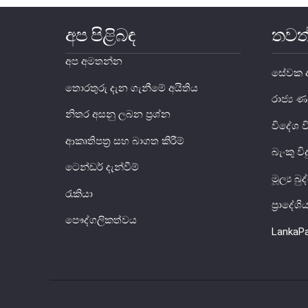
අප පිළිබඳ
තවත
අප අමතන්න
සේවක අ
තොරතුරු දැන ගැනීමේ අයිතිය
රාජ්‍
නිතර අසනු ලබන ප්‍රශ්න
විදේශ 
ආකෘතිපත්‍ර සහ බාගත කිරීම්
බැංකු වි
ටෙන්ඩර් දැන්වීම්
මූල්‍ය බ
රැකියා
ප්‍රාදේශ
පෞද්ගලිකත්වය
LankaP