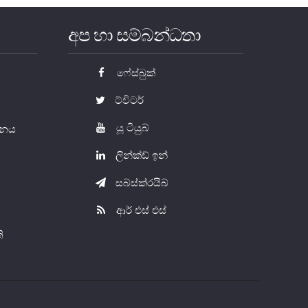
අප හා සම්බන්ධතා
ෆේස්බුක්
ට්විටර්
යූ ටියුබ්
යතනය
ලින්ක්ඩ් ඉන්
සබ්ස්ක්රයිබ්
ආර් එස් එස්
ි