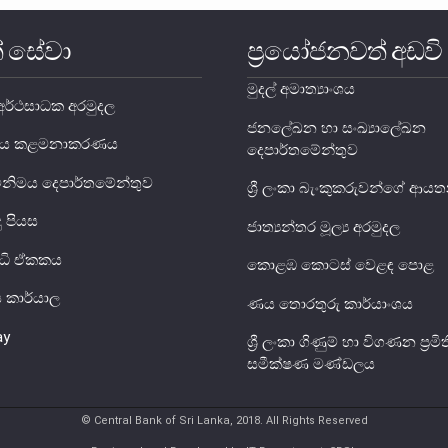
් සේවා
ප්‍රයෝජනවත් අඩවි
මුදල් අමාත්‍යාංශය
ර්ථසාධක අරමුදල
ජනලේඛන හා සංඛ්‍යාලේඛන
ය ණය කළමනාකරණය
දෙපාර්තමේන්තුව
විනිමය දෙපාර්තමේන්තුව
ශ්‍රී ලංකා බැංකුකරුවන්ගේ ආ
දු පියස
ජාත්‍යන්තර මූල්‍ය අරමුදල
ුද්ධි ඒකකය
කොළඹ කොටස් වෙළඳ පොළ
ිය කාර්යාල
ණය තොරතුරු කාර්යාංශය
ay
ශ්‍රී ලංකා ගිණුම් හා විගණන ප්‍රමිත
සමීක්ෂණ මණ්ඩලය
© Central Bank of Sri Lanka, 2018. All Rights Reserved