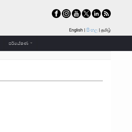
English
සිංහල
தமிழ்
පර්යේෂණ