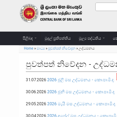
Skip to main content
Search
Search
පිළිබඳ
මුදල් ප්‍රතිපත්තිය
මූල්‍ය පද්ධතිය
නෝ
Home
»
මාධ්‍ය
»
පුවත්පත් නිවේදන
»
උද්ධමනය
You are here
පුවත්පත් නිවේදන - උද්ධ
31.07.2026
2026 ජුලි මස උද්ධමනය - කො.පා.මි.ද.
30.06.2026
2026 ජුනි මස උද්ධමනය - කො.පා.මි.ද.
29.05.2026
2026 මැයි මස උද්ධමනය - කො.පා.මි.ද.
30.04.2026
2026 අප්‍රේල් මස උද්ධමනය - කො.පා.මි