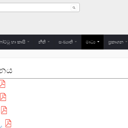
 form
ට්ටු හා කාසි
නීති
සංඛ්‍යාති
මාධ්‍ය
ප්‍රකාශන
මනය
.ද.