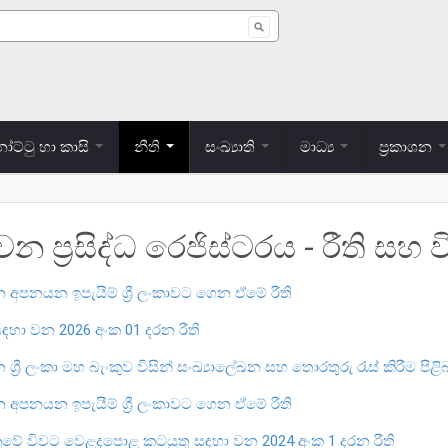
 form
ට්ටු හා කාසි
නීති
සංඛ්‍යාති
මාධ්‍ය
ප්‍රකාශන
ප්‍රසිද්ධ රෙජිස්ටරය - රීති සහ 
 අපනයන ඉපැයීම් ශ්‍රී ලංකාවට ගෙන ඒමේ රීති
සඳහා වන 2026 අංක 01 දරන රීති
ශ්‍රී ලංකා මහ බැංකුව විසින් සංඛ්‍යාලේඛන සහ තොරතුරු රැස් කිරීම පිළිබ
 අපනයන ඉපැයීම් ශ්‍රී ලංකාවට ගෙන ඒමේ රීති
ැංකුවේ විවට වෙළදපොළ කටයුතු සඳහා වන 2024 අංක 1 දරන රීති