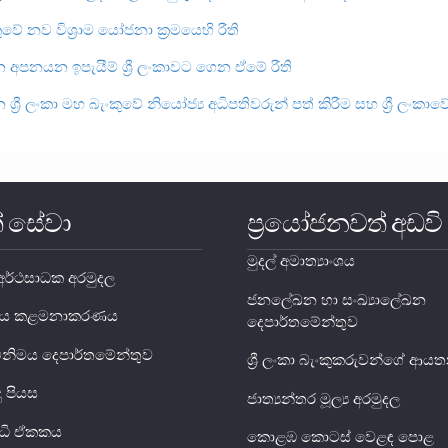
කුවේ නව විශ්‍රාම යෝජනා ක්‍රමයෙහි රීති
 අපනයන ඉපැයීම් ශ්‍රී ලංකාවට ගෙන ඒමේ රීති
ශ්‍රී ලංකා මහ බැංකුවේ නියෝජ්‍ය අධිපතිවරුන් පත් කිරීම සහ ශ්‍රී ලංකා
් සේවා
ප්‍රයෝජනවත් අඩවි
මුදල් අමාත්‍යාංශය
ර්ථසාධක අරමුදල
ජනලේඛන හා සංඛ්‍යාලේඛන
ය ණය කළමනාකරණය
දෙපාර්තමේන්තුව
විනිමය දෙපාර්තමේන්තුව
ශ්‍රී ලංකා බැංකුකරුවන්ගේ ආ
දු පියස
ජාත්‍යන්තර මූල්‍ය අරමුදල
ුද්ධි ඒකකය
කොළඹ කොටස් වෙළඳ පොළ