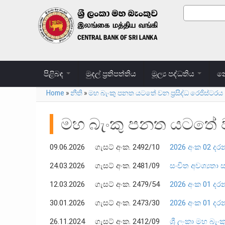
Skip to main content
Search
Search
පිළිබඳ
මුදල් ප්‍රතිපත්තිය
මූල්‍ය පද්ධතිය
නෝ
Home
»
නීති
»
මහ බැංකු පනත යටතේ වන ප්‍රසිද්ධ රෙජිස්ටරය
You are here
මහ බැංකු පනත යටතේ වන 
09.06.2026 ගැසට් අංක. 2492/10
2026 අංක 02 දරන
24.03.2026 ගැසට් අංක. 2481/09
සංචිත අවශ්‍යතා 
12.03.2026 ගැසට් අංක. 2479/54
2026 අංක 01 දරන 
30.01.2026 ගැසට් අංක. 2473/30
2026 අංක 01 දරන
26.11.2024 ගැසට් අංක. 2412/09
ශ්‍රී ලංකා මහ බ