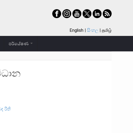
English
සිංහල
தமிழ்
පර්යේෂණ
විධාන
ඳ රීති