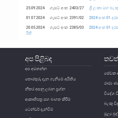
25.09.2024 ගැසට් අංක. 2403/27
ශ්‍රී ලංකා මහ බැං
01.07.2024 ගැසට් අංක. 2391/02
2024 අංක 01 දරන
20.05.2024 ගැසට් අංක. 2385/03
2024 අංක 01 දරන 
රීති
අප පිළිබඳ
තවත
අප අමතන්න
සේවක අ
තොරතුරු දැන ගැනීමේ අයිතිය
රාජ්‍
නිතර අසනු ලබන ප්‍රශ්න
විදේශ 
ආකෘතිපත්‍ර සහ බාගත කිරීම්
බැංකු වි
ටෙන්ඩර් දැන්වීම්
මූල්‍ය බ