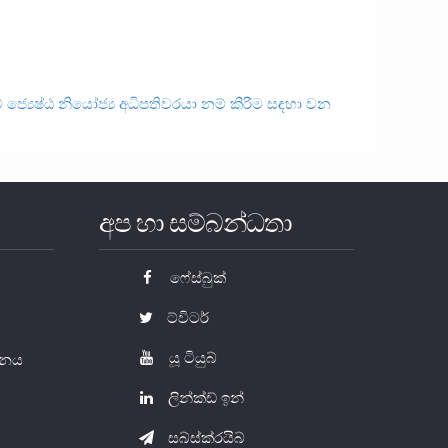
වේ ජ්‍යෙෂ්ඨ නියෝජ්‍ය අධිපතිවරයා නම් කිරීම සඳහා වන
අප හා සම්බන්ධතා
ෆේස්බුක්
ට්විටර්
යූ ටියුබ්
යතනය
ලින්ක්ඩ් ඉන්
සබ්ස්ක්රයිබ්