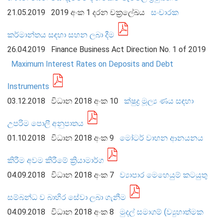
21.05.2019
2019 අංක 1 දරන චක්‍රලේඛය
සංචාරක
කර්මාන්තය සඳහා සහන ලබා දීම
26.04.2019
Finance Business Act Direction No. 1 of 2019
Maximum Interest Rates on Deposits and Debt
මුදල් ප්‍රතිපත්තිය
Instruments
මූල්‍ය පද්ධතිය
03.12.2018
විධාන 2018 අංක 10
ක්ෂුද්‍ර මූල්‍ය ණය සඳහා
මූල්‍ය පද්ධති ස්ථායිතාව
උපරිම පොලී අනුපාතය
මූල්‍ය පද්ධති ස්ථායිතාව - සමස්ත විග්‍රහය
01.10.2018
විධාන 2018 අංක 9
මෝටර් වාහන ආනයනය
ප්‍රධාන කාර්යයන්
බැංකු අංශය
කිරීම අවම කිරීමේ ක්‍රියාමාර්ග
බැංකු නො වන මූල්‍ය හා කල්බදු අංශය
04.09.2018
විධාන 2018 අංක 7
ව්‍යාපාර මෙහෙයුම් කටයුතු
ප්‍රාථමික අලෙවිකරුවන්
සම්බන්ධ ව බාහිර සේවා ලබා ගැනීම
ක්ෂුද්‍රමූල්‍ය අංශය
04.09.2018
විධාන 2018 අංක 8
මුදල් සමාගම් (ව්‍යුහාත්මක
බලපත්‍රලාභී මුදල් තැරැව්කරුවන්