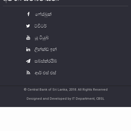
ශ්‍රී ලංකාවේ මුදල් ඉතිහාසය
ෆේස්බුක්
මහජන මුදල් හුවමාරු කවුළුව
ට්විටර්
ව්‍යවහාර මුදල් කෞතුකාගාරයන්
යූ ටියුබ්
ලින්ක්ඩ් ඉන්
සබ්ස්ක්රයිබ්
ආර් එස් එස්
© Central Bank of Sri Lanka, 2018. All Rights Reserved
Designed and Developed by IT Department, CBSL