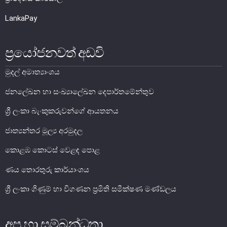
LankaPay
ප්‍රයෝජනවත් අඩවි
මුදල් අමාත්‍යාංශය
ජනලේඛන හා සංඛ්‍යාලේඛන දෙපාර්තමේන්තුව
ශ්‍රී ලංකා බැංකුකරුවන්ගේ ආයතනය
නෝට්ටු හා කාසි
ජාත්‍යන්තර මූල්‍ය අරමුදල
නෝට්ටු හා කාසි පිළිබඳ දැනුවත් වෙමු
කොළඹ කොටස් වෙළඳ පොළ
ව්‍යවහාර මුදල් නෝට්ටු
ණය තොරතුරු කාර්යාංශය
සංසරණයේ පවතින කාසි
ශ්‍රී ලංකා ගිණුම් හා විගණන ප්‍රමිති සමීක්ෂණ මණ්ඩලය
සමරු කාසි හා නෝට්ටු
නෝට්ටුවල ආරක්ෂණ සලකුණු
අප හා සම්බන්ධතා
ව්‍යවහාර මුදල් කළමනාකරණය