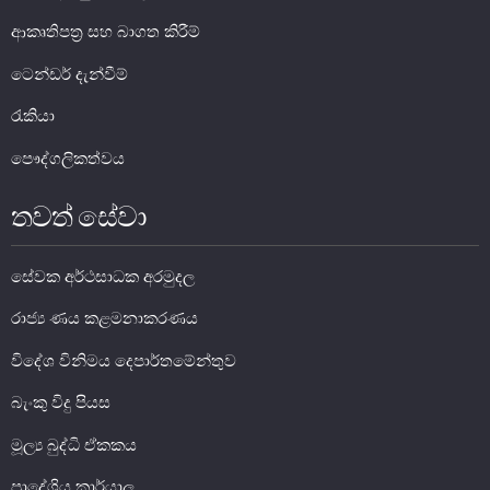
ආකෘතිපත්‍ර සහ බාගත කිරීම්
මූල්‍ය යටිතල පහසුකම්
ටෙන්ඩර් දැන්වීම්
ගෙවීම් හා පියවීම් පද්ධතිය
රැකියා
නීති හා රෙගුලාසි
පෞද්ගලිකත්වය
පිරමීඩ යෝජනා
තවත් සේවා
උපකරණ සහ ක්‍රියාත්මක කිරීම
මූල්‍ය උපකරණ විශ්ලේෂණය
සේවක අර්ථසාධක අරමුදල
මූල්‍ය පද්ධති ස්ථායිතා කමිටුව
රාජ්‍ය ණය කළමනාකරණය
මූල්‍ය පද්ධති අධීක්ෂණ කමිටුව
විදේශ විනිමය දෙපාර්තමේන්තුව
මූල්‍ය ස්ථායිතා විවරණය
බැංකු විදු පියස
මූල්‍ය බුද්ධි ඒකකය
ප්‍රාදේශිය කාර්යාල