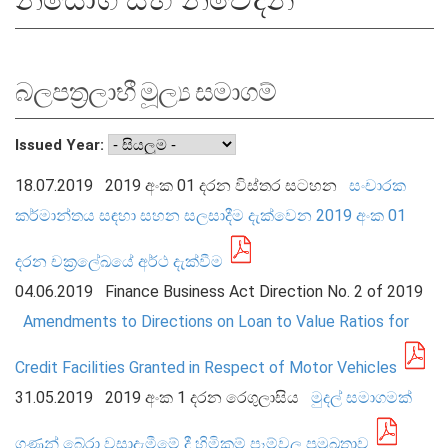
සංවිධාන ව්‍යුහය
බලපත්‍රලාභී මූල්‍ය සමාගම්
පාලන ව්‍යුහය
ප්‍රධාන නිලධාරීන්
Issued Year:
දෙපාර්තමේන්තු
පාලන සංග්‍රහ සහ ප්‍රතිපත්ති
18.07.2019
2019 අංක 01 දරන විස්තර සටහන
සංචාරක
කර්මාන්තය සඳහා සහන සලසාදීම දැක්වෙන 2019 අංක 01
එක්ස්ටර් වාර්තාව
දරන චක්‍රලේඛයේ අර්ථ දැක්වීම
04.06.2019
Finance Business Act Direction No. 2 of 2019
Amendments to Directions on Loan to Value Ratios for
Credit Facilities Granted in Respect of Motor Vehicles
31.05.2019
2019 අංක 1 දරන රෙගුලාසිය
මුදල් සමාගමක්
ගණන් බේරා වසාදැමීමේ දී හිමිකම් පෑම්වල ප්‍රමුඛතාව