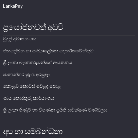
LankaPay
ප්‍රයෝජනවත් අඩවි
මුදල් අමාත්‍යාංශය
ජනලේඛන හා සංඛ්‍යාලේඛන දෙපාර්තමේන්තුව
ශ්‍රී ලංකා බැංකුකරුවන්ගේ ආයතනය
නෝට්ටු හා කාසි
ජාත්‍යන්තර මූල්‍ය අරමුදල
නෝට්ටු හා කාසි පිළිබඳ දැනුවත් වෙමු
කොළඹ කොටස් වෙළඳ පොළ
ණය තොරතුරු කාර්යාංශය
ව්‍යවහාර මුදල් නෝට්ටු
සංසරණයේ පවතින කාසි
ශ්‍රී ලංකා ගිණුම් හා විගණන ප්‍රමිති සමීක්ෂණ මණ්ඩලය
සමරු කාසි හා නෝට්ටු
නෝට්ටුවල ආරක්ෂණ සලකුණු
අප හා සම්බන්ධතා
ව්‍යවහාර මුදල් කළමනාකරණය