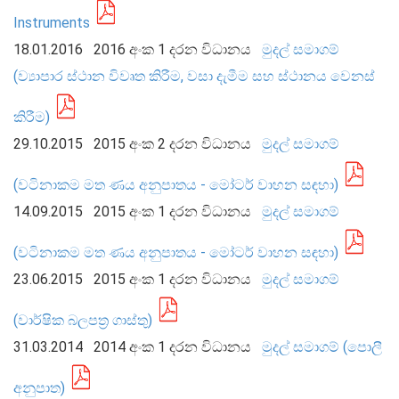
Instruments
18.01.2016
2016 අංක 1 දරන විධානය
මුදල් සමාගම්
(ව්‍යාපාර ස්ථාන විවෘත කිරීම, වසා දැමීම සහ ස්ථානය වෙනස්
කිරීම)
මුදල් ප්‍රතිපත්තිය
29.10.2015
2015 අංක 2 දරන විධානය
මුදල් සමාගම්
මූල්‍ය පද්ධතිය
(වටිනාකම මත ණය අනුපාතය - මෝටර් වාහන සඳහා)
මූල්‍ය පද්ධති ස්ථායිතාව
14.09.2015
2015 අංක 1 දරන විධානය
මුදල් සමාගම්
මූල්‍ය පද්ධති ස්ථායිතාව - සමස්ත විග්‍රහය
(වටිනාකම මත ණය අනුපාතය - මෝටර් වාහන සඳහා)
ප්‍රධාන කාර්යයන්
23.06.2015
2015 අංක 1 දරන විධානය
මුදල් සමාගම්
බැංකු අංශය
බැංකු නො වන මූල්‍ය හා කල්බදු අංශය
(වාර්ෂික බලපත්‍ර ගාස්තු)
ප්‍රාථමික අලෙවිකරුවන්
31.03.2014
2014 අංක 1 දරන විධානය
මුදල් සමාගම් (පොලී
ක්ෂුද්‍රමූල්‍ය අංශය
අනුපාත)
බලපත්‍රලාභී මුදල් තැරැව්කරුවන්