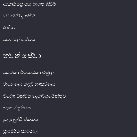
ආකෘතිපත්‍ර සහ බාගත කිරීම්
ටෙන්ඩර් දැන්වීම්
මූල්‍ය යටිතල පහසුකම්
රැකියා
ගෙවීම් හා පියවීම් පද්ධතිය
නීති හා රෙගුලාසි
පෞද්ගලිකත්වය
පිරමීඩ යෝජනා
තවත් සේවා
උපකරණ සහ ක්‍රියාත්මක කිරීම
සේවක අර්ථසාධක අරමුදල
මූල්‍ය උපකරණ විශ්ලේෂණය
මූල්‍ය පද්ධති ස්ථායිතා කමිටුව
රාජ්‍ය ණය කළමනාකරණය
මූල්‍ය පද්ධති අධීක්ෂණ කමිටුව
විදේශ විනිමය දෙපාර්තමේන්තුව
බැංකු විදු පියස
මූල්‍ය ස්ථායිතා විවරණය
මූල්‍ය බුද්ධි ඒකකය
ප්‍රාදේශිය කාර්යාල