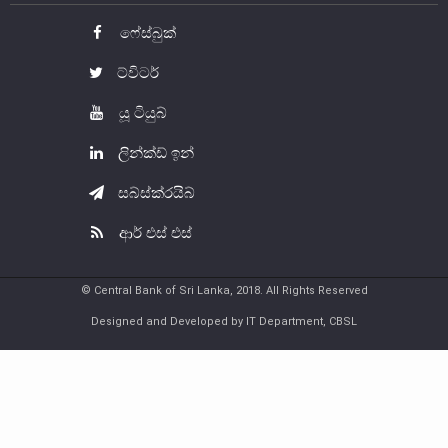
ශ්‍රී ලංකාවේ මුදල් ඉතිහාසය
ෆේස්බුක්
මහජන මුදල් හුවමාරු කවුළුව
ට්විටර්
ව්‍යවහාර මුදල් කෞතුකාගාරයන්
යූ ටියුබ්
ලින්ක්ඩ් ඉන්
සබ්ස්ක්රයිබ්
ආර් එස් එස්
© Central Bank of Sri Lanka, 2018. All Rights Reserved
Designed and Developed by IT Department, CBSL