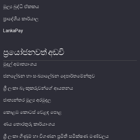
මූල්‍ය බුද්ධි ඒකකය
මූල්‍ය යටිතල පහසුකම්
ප්‍රාදේශිය කාර්යාල
ගෙවීම් හා පියවීම් පද්ධතිය
LankaPay
නීති හා රෙගුලාසි
ප්‍රයෝජනවත් අඩවි
පිරමීඩ යෝජනා
උපකරණ සහ ක්‍රියාත්මක කිරීම
මුදල් අමාත්‍යාංශය
මූල්‍ය උපකරණ විශ්ලේෂණය
ජනලේඛන හා සංඛ්‍යාලේඛන දෙපාර්තමේන්තුව
මූල්‍ය පද්ධති ස්ථායිතා කමිටුව
ශ්‍රී ලංකා බැංකුකරුවන්ගේ ආයතනය
මූල්‍ය පද්ධති අධීක්ෂණ කමිටුව
ජාත්‍යන්තර මූල්‍ය අරමුදල
මූල්‍ය ස්ථායිතා විවරණය
කොළඹ කොටස් වෙළඳ පොළ
ණය තොරතුරු කාර්යාංශය
ශ්‍රී ලංකා ගිණුම් හා විගණන ප්‍රමිති සමීක්ෂණ මණ්ඩලය