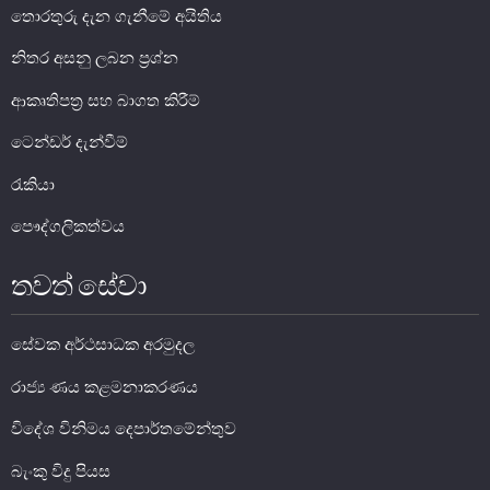
තොරතුරු දැන ගැනීමේ අයිතිය
සාර්ව විචක්ෂණ අවේක්ෂණය
නිතර අසනු ලබන ප්‍රශ්න
තිරසාර මූල්‍ය
නිරාකරණය
ආකෘතිපත්‍ර සහ බාගත කිරීම්
තැන්පතු රක්ෂණ
ටෙන්ඩර් දැන්වීම්
මූල්‍ය අන්තර්ගතභාවය
රැකියා
මූල්‍ය වෙළෙඳපොල
පෞද්ගලිකත්වය
මූල්‍ය වෙළෙඳපොළ-සමස්ත විග්‍රහය
තවත් සේවා
අන්තර් බැංකු ඒක්ෂණ මුදල් වෙ‍ෙළඳපොළ
දේශීය විදේශ විනිමය වෙළෙඳපොළ
සේවක අර්ථසාධක අරමුදල
විදේශ විනිමය පිළිබඳ ගෝලීය ප්‍රශස්ත භාවිත සංග්‍රහය හා
රාජ්‍ය ණය කළමනාකරණය
අනුගත වීම
රාජ්‍ය සුරැකුම්පත් වෙළෙඳපොළ
විදේශ විනිමය දෙපාර්තමේන්තුව
සාංගමික ණය සුරැකුම්පත් වෙළෙඳපොළ
බැංකු විදු පියස
කොටස් වෙළෙඳපොළ