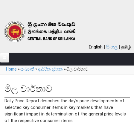
Skip to main content
English
සිංහල
தமிழ்
Home
»
සංඛ්‍යාති
»
ආර්ථික දර්ශක
»
මිල වාර්තාව
පිළිබඳ
You are here
බැංකුව පිළිබඳ
මිල වාර්තාව
සමස්ත විග්‍රහය
Daily Price Report describes the day’s price developments of
බැංකුවේ ඉතිහාසය
selected key consumer items in key markets that have
දැක්ම, මෙහෙවර, ගුණාංග
significant impact in determination of the general price levels
of the respective consumer items. .
අරමුණු
කාර්යයන්