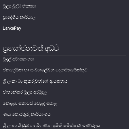
මූල්‍ය බුද්ධි ඒකකය
මූල්‍ය යටිතල පහසුකම්
ප්‍රාදේශිය කාර්යාල
ගෙවීම් හා පියවීම් පද්ධතිය
LankaPay
නීති හා රෙගුලාසි
ප්‍රයෝජනවත් අඩවි
පිරමීඩ යෝජනා
උපකරණ සහ ක්‍රියාත්මක කිරීම
මුදල් අමාත්‍යාංශය
මූල්‍ය උපකරණ විශ්ලේෂණය
ජනලේඛන හා සංඛ්‍යාලේඛන දෙපාර්තමේන්තුව
මූල්‍ය පද්ධති ස්ථායිතා කමිටුව
ශ්‍රී ලංකා බැංකුකරුවන්ගේ ආයතනය
මූල්‍ය පද්ධති අධීක්ෂණ කමිටුව
ජාත්‍යන්තර මූල්‍ය අරමුදල
මූල්‍ය ස්ථායිතා විවරණය
කොළඹ කොටස් වෙළඳ පොළ
ණය තොරතුරු කාර්යාංශය
ශ්‍රී ලංකා ගිණුම් හා විගණන ප්‍රමිති සමීක්ෂණ මණ්ඩලය