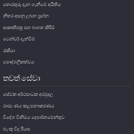
තොරතුරු දැන ගැනීමේ අයිතිය
සාර්ව විචක්ෂණ අවේක්ෂණය
නිතර අසනු ලබන ප්‍රශ්න
තිරසාර මූල්‍ය
නිරාකරණය
ආකෘතිපත්‍ර සහ බාගත කිරීම්
තැන්පතු රක්ෂණ
ටෙන්ඩර් දැන්වීම්
මූල්‍ය අන්තර්ගතභාවය
රැකියා
මූල්‍ය වෙළෙඳපොල
පෞද්ගලිකත්වය
මූල්‍ය වෙළෙඳපොළ-සමස්ත විග්‍රහය
තවත් සේවා
අන්තර් බැංකු ඒක්ෂණ මුදල් වෙ‍ෙළඳපොළ
දේශීය විදේශ විනිමය වෙළෙඳපොළ
සේවක අර්ථසාධක අරමුදල
විදේශ විනිමය පිළිබඳ ගෝලීය ප්‍රශස්ත භාවිත සංග්‍රහය හා
රාජ්‍ය ණය කළමනාකරණය
අනුගත වීම
රාජ්‍ය සුරැකුම්පත් වෙළෙඳපොළ
විදේශ විනිමය දෙපාර්තමේන්තුව
සාංගමික ණය සුරැකුම්පත් වෙළෙඳපොළ
බැංකු විදු පියස
කොටස් වෙළෙඳපොළ