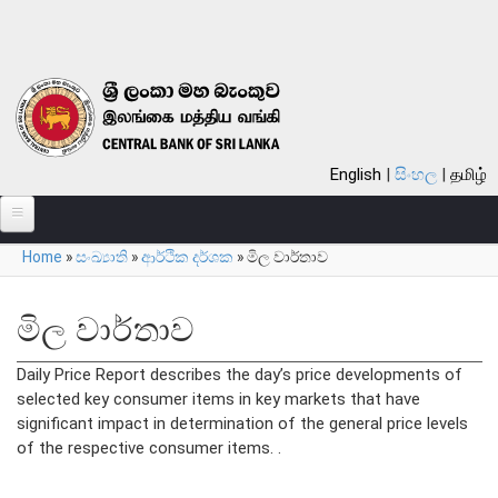
Skip to main content
English
සිංහල
தமிழ்
Home
»
සංඛ්‍යාති
»
ආර්ථික දර්ශක
»
මිල වාර්තාව
පිළිබඳ
You are here
බැංකුව පිළිබඳ
මිල වාර්තාව
සමස්ත විග්‍රහය
Daily Price Report describes the day’s price developments of
බැංකුවේ ඉතිහාසය
selected key consumer items in key markets that have
දැක්ම, මෙහෙවර, ගුණාංග
significant impact in determination of the general price levels
of the respective consumer items. .
අරමුණු
කාර්යයන්