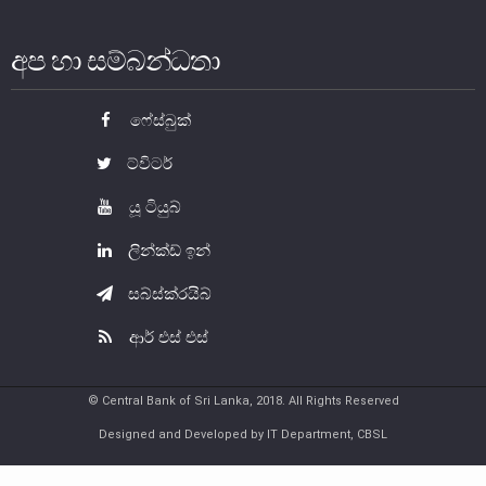
අප හා සම්බන්ධතා
ෆේස්බුක්
ට්විටර්
යූ ටියුබ්
ලින්ක්ඩ් ඉන්
නෝට්ටු හා කාසි
සබ්ස්ක්රයිබ්
නෝට්ටු හා කාසි පිළිබඳ දැනුවත් වෙමු
ආර් එස් එස්
ව්‍යවහාර මුදල් නෝට්ටු
සංසරණයේ පවතින කාසි
© Central Bank of Sri Lanka, 2018. All Rights Reserved
සමරු කාසි හා නෝට්ටු
Designed and Developed by IT Department, CBSL
නෝට්ටුවල ආරක්ෂණ සලකුණු
ව්‍යවහාර මුදල් කළමනාකරණය