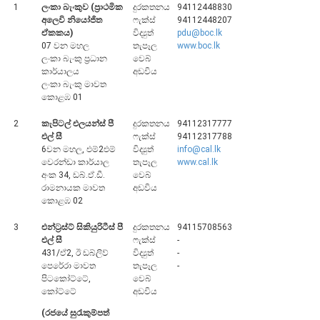
1
ලංකා බැංකුව (ප්‍රාථමික
දුරකතනය
94112448830
අලෙවි නියෝජිත
ෆැක්ස්
94112448207
සංවිධාන ව්‍යුහය
ඒකකය)
විද්‍යුත්
pdu@boc.lk
07 වන මහල
තැපෑල
www.boc.lk
ලංකා බැංකු ප්‍රධාන
වෙබ්
පාලන ව්‍යුහය
කාර්යාලය
අඩවිය
ප්‍රධාන නිලධාරීන්
ලංකා බැංකු මාවත
කොළඹ 01
දෙපාර්තමේන්තු
2
කැපිටල් එලයන්ස් පී
දුරකතනය
94112317777
පාලන සංග්‍රහ සහ ප්‍රතිපත්ති
එල් සී
ෆැක්ස්
94112317788
6වන මහල, එම්2එම්
විද්‍යුත්
info@cal.lk
වෙරන්ඩා කාර්යාල
තැපෑල
www.cal.lk
එක්ස්ටර් වාර්තාව
අංක 34, ඩබ්.ඒ.ඩී.
වෙබ්
රාමනායක මාවත
අඩවිය
කොළඹ 02
3
එන්ට්‍රස්ට් සිකියුරිටීස් පී
දුරකතනය
94115708563
එල් සී
ෆැක්ස්
-
431/ඒ2, ඊ ඩබ්ලිව්
විද්‍යුත්
-
පෙරේරා මාවත
තැපෑල
-
පිටකෝට්ටේ,
වෙබ්
කෝට්ටේ
අඩවිය
(රජයේ සුරැකුම්පත්