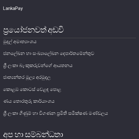
හානිවූ මුදල් නෝට්ටු හා ව්‍යාජ මුදල්
LankaPay
සේවා අනිසි, විකෘති කරන ලද හා විකල වු මුදල් නෝට්ටු
පලුදු වූ මුදල් නෝට්ටු හුවමාරු කිරීම
ප්‍රයෝජනවත් අඩවි
ව්‍යාජ මුදල් නෝට්ටු වැළැක්වීම
ව්‍යවහාර මුදල් නෝට්ටු වල අනුකරණ සැකසීම
මුදල් අමාත්‍යාංශය
තව තොරතුරු
ජනලේඛන හා සංඛ්‍යාලේඛන දෙපාර්තමේන්තුව
ශ්‍රී ලංකා බැංකුකරුවන්ගේ ආයතනය
ජාත්‍යන්තර මූල්‍ය අරමුදල
කොළඹ කොටස් වෙළඳ පොළ
ණය තොරතුරු කාර්යාංශය
ශ්‍රී ලංකා ගිණුම් හා විගණන ප්‍රමිති සමීක්ෂණ මණ්ඩලය
අප හා සම්බන්ධතා