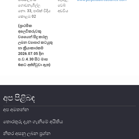
ගොඩනැගිල්ල
වෙබ්
නො. 33, පාර්ක් වීදිය
අඩවිය
කොළඹ 02
(ප්‍රාථමික
අලෙවිකරුවකු
වශයෙන් සිදු කරනු
ලබන ව්‍යාපාර කටයුතු
හා ක්‍රියාකාරකම්
2026.07.05 දින
ප.ව.4.30 සිට මාස
6කට අත්හිටුවා ඇත)
නෝට්ටු හා කාසි
නෝට්ටු හා කාසි පිළිබඳ දැනුවත් වෙමු
අප පිළිබඳ
ව්‍යවහාර මුදල් නෝට්ටු
සංසරණයේ පවතින කාසි
අප අමතන්න
සමරු කාසි හා නෝට්ටු
තොරතුරු දැන ගැනීමේ අයිතිය
නෝට්ටුවල ආරක්ෂණ සලකුණු
නිතර අසනු ලබන ප්‍රශ්න
ව්‍යවහාර මුදල් කළමනාකරණය