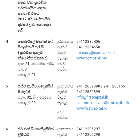
සඳහා වන ප්‍රාථමික
වෙන්දේසිය සඳහා
සහභාගී වීමට
2017.07.24 දින සිට
අවසර ලබා නොදෙන
ලදී)
4
කොමර්ෂල් බෑන්ක් ඔෆ්
දුරකතනය
94112330406
මුදල් ප්‍රතිපත්තිය
සිලෝන් පී එල් සී
ෆැක්ස්
94112384650
(ප්‍රාථමික අලෙවි
විද්‍යුත්
treasury@combank.net
මූල්‍ය පද්ධතිය
නියෝජිත ඒකකය)
තැපෑල
www.combank.net
අංක 21, සර් රසීක් ෆරීඩ්
වෙබ්
මූල්‍ය පද්ධති ස්ථායිතාව
මාවත
අඩවිය
කොළඹ 01
මූල්‍ය පද්ධති ස්ථායිතාව - සමස්ත විග්‍රහය
5
ෆස්ට් කැපිටල් ට්‍රෙෂරීස්
දුරකතනය
94112639898 / 94112651651
ප්‍රධාන කාර්යයන්
පී එල් සී
ෆැක්ස්
94112639899
නො. 02, ඩීල් පෙදෙස
විද්‍යුත්
info@firstcapital.lk
බැංකු අංශය
කොළඹ 03
තැපෑල
customerservice@firstcapital.lk
www.firstcapital.lk
බැංකු නො වන මූල්‍ය හා කල්බදු අංශය
වෙබ්
අඩවිය
ප්‍රාථමික අලෙවිකරුවන්
ක්ෂුද්‍රමූල්‍ය අංශය
6
එච් එන් බී සෙකියුරිටීස්
දුරකතනය
94112206297
ලිමිටඩ්
ෆැක්ස්
94112206290
බලපත්‍රලාභී මුදල් තැරැව්කරුවන්