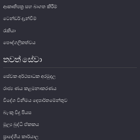
ආකෘතිපත්‍ර සහ බාගත කිරීම්
ශ්‍රී ලංකාවේ මුදල් ඉතිහාසය
මහජන මුදල් හුවමාරු කවුළුව
ටෙන්ඩර් දැන්වීම්
රැකියා
ව්‍යවහාර මුදල් කෞතුකාගාරයන්
පෞද්ගලිකත්වය
තවත් සේවා
සේවක අර්ථසාධක අරමුදල
රාජ්‍ය ණය කළමනාකරණය
විදේශ විනිමය දෙපාර්තමේන්තුව
බැංකු විදු පියස
මූල්‍ය බුද්ධි ඒකකය
ප්‍රාදේශිය කාර්යාල