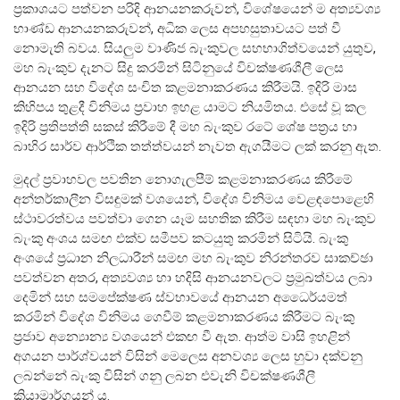
ප්‍රකාශයට පත්වන පරිදි ආනයනකරුවන්, විශේෂයෙන් ම අත්‍යවශ්‍ය
භාණ්ඩ ආනයනකරුවන්, අධික ලෙස අපහසුතාවයට පත් වී
මූල්‍ය යටිතල පහසුකම්
නොමැති බවය. සියලුම වාණිජ බැංකුවල සහභාගිත්වයෙන් යුතුව,
මහ බැංකුව දැනට සිදු කරමින් සිටිනුයේ විචක්ෂණශීලී ලෙස
ගෙවීම් හා පියවීම් පද්ධතිය
ආනයන සහ විදේශ සංචිත කළමනාකරණය කිරීමයි. ඉදිරි මාස
කිහිපය තුළදී විනිමය ප්‍රවාහ ඉහළ යාමට නියමිතය. එසේ වූ කල
නීති හා රෙගුලාසි
ඉදිරි ප්‍රතිපත්ති සකස් කිරීමේ දී මහ බැංකුව රටේ ශේෂ පත්‍රය හා
බාහිර සාර්ව ආර්ථික තත්ත්වයන් නැවත ඇගයීමට ලක් කරනු ඇත.
පිරමීඩ යෝජනා
උපකරණ සහ ක්‍රියාත්මක කිරීම
මුදල් ප්‍රවාහවල පවතින නොගැලපීම් කළමනාකරණය කිරීමේ
අන්තර්කාලීන විසඳුමක් වශයෙන්, විදේශ විනිමය වෙළඳපොළෙහි
මූල්‍ය උපකරණ විශ්ලේෂණය
ස්ථාවරත්වය පවත්වා ගෙන යෑම සහතික කිරීම සඳහා මහ බැංකුව
බැංකු අංශය සමඟ එක්ව සමීපව කටයුතු කරමින් සිටියි. බැංකු
මූල්‍ය පද්ධති ස්ථායිතා කමිටුව
අංශයේ ප්‍රධාන නිලධාරීන් සමඟ මහ බැංකුව නිරන්තරව සාකච්ඡා
මූල්‍ය පද්ධති අධීක්ෂණ කමිටුව
පවත්වන අතර‍, අත්‍යවශ්‍ය හා හදිසි ආනයනවලට ප්‍රමුඛත්වය ලබා
දෙමින් සහ සමපේක්ෂණ ස්වභාවයේ ආනයන අධෛර්යමත්
මූල්‍ය ස්ථායිතා විවරණය
කරමින් විදේශ විනිමය ගෙවීම් කළමනාකරණය කිරීමට බැංකු
ප්‍රජාව අන්‍යොන්‍ය වශයෙන් එකඟ වී ඇත. ආත්ම වාසි ඉහළින්
අගයන පාර්ශ්වයන් විසින් මෙලෙස අනවශ්‍ය ලෙස හුවා දක්වනු
ලබන්නේ බැංකු විසින් ගනු ලබන එවැනි විචක්ෂණශීලී
ක්‍රියාමාර්ගයන් ය.