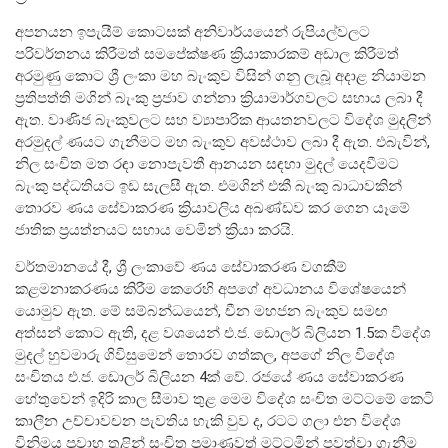
අපනයන ඉපැයීම් කොටසක් අනිවාර්යයෙන් රුපියල්වලට
පරිවර්තනය කිරීමත් සමපේක්ෂණ ක්‍රියාකාරකම් අඩාල කිරීමත්
අරමුණු කොට ශ්‍රී ලංකා මහ බැංකුව විසින් ගනු ලැබූ අදාළ නියාමන
ප්‍රතිපත්ති මගින් බැංකු ප්‍රජාව ගන්නා ක්‍රියාමාර්ගවලට සහාය ලබා දී
ඇත. වාණිජ බැංකුවලට සහ ව්‍යාපාරික ආයතනවලට විදේශ මුදලින්
අරමුදල් ණයට ගැනීමට මහ බැංකුව අවස්ථාව ලබා දී ඇත. එබැවින්,
නිල සංචිත මත රඳා නොපැවතී ආනයන සඳහා මුදල් යෙදවීමට
බැංකු පද්ධතියට ඉඩ සැලසී ඇත. එමගින් එකී බැංකු බාධාවකින්
තොරව ණය සේවාකරණ ක්‍රියාවලිය අඛණ්ඩව කර ගෙන යෑමේ
ජාතික ප්‍රයත්නයට සහාය වෙමින් ක්‍රියා කරයි.
නෝට්ටු හා කාසි
වර්තමානයේ දී, ශ්‍රී ලංකාවේ ණය සේවාකරණ වගකීම්
නෝට්ටු හා කාසි පිළිබඳ දැනුවත් වෙමු
කළමනාකරණය කිරීම කෙරෙහි අපගේ අවධානය විශේෂයෙන්
යොමුව ඇත. මේ සම්බන්ධයෙන්, චීන මහජන බැංකුව සමඟ
ව්‍යවහාර මුදල් නෝට්ටු
අත්සන් කොට ඇති, දළ වශයෙන් එ.ජ. ඩොලර් බිලියන 1.5ක විදේශ
සංසරණයේ පවතින කාසි
මුදල් හුවමාරු ගිවිසුමෙන් තොරව ගත්කල, අපගේ නිල විදේශ
සංචිතය එ.ජ. ඩොලර් බිලියන 4ක් වේ. රජයේ ණය සේවාකරණ
සමරු කාසි හා නෝට්ටු
හේතුවෙන් ඉදිරි කාල සීමාව තුළ මෙම විදේශ සංචිත මට්ටමේ කෙටි
නෝට්ටුවල ආරක්ෂණ සලකුණු
කාලීන උච්චාවචන පැවතිය හැකි වුව ද, රටට ගලා එන විදේශ
ව්‍යවහාර මුදල් කළමනාකරණය
විනිමය ප්‍රවාහ තුළින් සංචිත ප්‍රමාණවත් මට්ටමින් පවත්වා ගැනීම