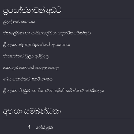
මුදල් අංශය
ප්‍රයෝජනවත් අඩවි
මූල්‍ය අංශය
මුදල් අමාත්‍යාංශය
AER සංඛ්‍යා ලේඛන පරිශිෂ්ටය
ජනලේඛන හා සංඛ්‍යාලේඛන දෙපාර්තමේන්තුව
AER විශේෂ සංඛ්‍යාලේඛන පරිශිෂ්ටය
ශ්‍රී ලංකා බැංකුකරුවන්ගේ ආයතනය
ආර්ථික දර්ශක
ජාත්‍යන්තර මූල්‍ය අරමුදල
මිල වාර්තාව
කොළඹ කොටස් වෙළඳ පොළ
දිනපතා ආර්ථික දර්ශක
ණය තොරතුරු කාර්යාංශය
සතිපතා ආර්ථික දර්ශක
ශ්‍රී ලංකා ගිණුම් හා විගණන ප්‍රමිති සමීක්ෂණ මණ්ඩලය
මාසික ආර්ථික දර්ශක
මාසික විවරණිකාව
විදේශීය අංශ විවරණිකාව
අප හා සම්බන්ධතා
සාර්ව ආර්ථික ප්‍රස්ථාර
ශ්‍රී ලංකා සෞභාග්‍ය දර්ශකය
ෆේස්බුක්