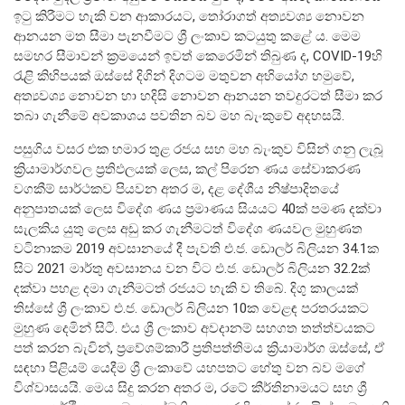
ඉටු කිරීමට හැකි වන ආකාරයට, තෝරාගත් අත්‍යවශ්‍ය නොවන
ආනයන මත සීමා පැනවීමට ශ්‍රී ලංකාව කටයුතු කළේ ය. මෙම
සමහර සීමාවන් ක්‍රමයෙන් ඉවත් කෙරෙමින් තිබුණ ද, COVID-19හි
රැළි කිහිපයක් ඔස්සේ දිගින් දිගටම මතුවන අභියෝග හමුවේ,
අත්‍යවශ්‍ය නොවන හා හදිසි නොවන ආනයන තවදුරටත් සීමා කර
තබා ගැනීමේ අවකාශය පවතින බව මහ බැංකුවේ අදහසයි.
මුදල් ප්‍රතිපත්තිය
පසුගිය වසර එක හමාර තුළ රජය සහ මහ බැංකුව විසින් ගනු ලැබූ
මූල්‍ය පද්ධතිය
ක්‍රියාමාර්ගවල ප්‍රතිඵලයක් ලෙස, කල් පිරෙන ණය සේවාකරණ
වගකීම් සාර්ථකව පියවන අතර ම, දළ දේශීය නිෂ්පාදිතයේ
මූල්‍ය පද්ධති ස්ථායිතාව
අනුපාතයක් ලෙස විදේශ ණය ප්‍රමාණය සියයට 40ක් පමණ දක්වා
සැලකිය යුතු ලෙස අඩු කර ගැනීමටත් විදේශ ණයවල මුහුණත
මූල්‍ය පද්ධති ස්ථායිතාව - සමස්ත විග්‍රහය
වටිනාකම 2019 අවසානයේ දී පැවති එ.ජ. ඩොලර් බිලියන 34.1ක
සිට 2021 මාර්තු අවසානය වන විට එ.ජ. ඩොලර් බිලියන 32.2ක්
ප්‍රධාන කාර්යයන්
දක්වා පහළ දමා ගැනීමටත් රජයට හැකි ව තිබේ. දිගු කාලයක්
බැංකු අංශය
තිස්සේ ශ්‍රී ලංකාව එ.ජ. ඩොලර් බිලියන 10ක වෙළඳ පරතරයකට
බැංකු නො වන මූල්‍ය හා කල්බදු අංශය
මුහුණ දෙමින් සිටී. එය ශ්‍රී ලංකාව අවදානම් සහගත තත්ත්වයකට
පත් කරන බැවින්, ප්‍රවේශම්කාරී ප්‍රතිපත්තිමය ක්‍රියාමාර්ග ඔස්සේ, ඒ
ප්‍රාථමික අලෙවිකරුවන්
සඳහා පිළියම් යෙදීම ශ්‍රී ලංකාවේ යහපතට හේතු වන බව මගේ
ක්ෂුද්‍රමූල්‍ය අංශය
විශ්වාසයයි. මෙය සිදු කරන අතර ම, රටේ කීර්තිනාමයට සහ ශ්‍රී
බලපත්‍රලාභී මුදල් තැරැව්කරුවන්