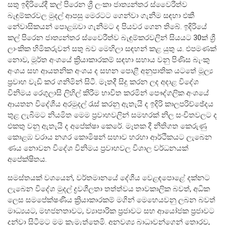
හානිවූ මුදල් නෝට්ටු හා ව්‍යාජ මුදල්
සතු ඉදිරියේදී කල් පිරෙන ශ්‍රී ලංකා ජාත්‍යන්තර ස්වෛරීත්ව
බැඳුම්කරවල මුදල් ආපසු මෙරටට ගෙන්වා ගැනීම සඳහා එකී
සේවා අනිසි, විකෘති කරන ලද හා විකල වු මුදල් නෝට්ටු
නේවාසිකයන් පොළඹවා ගැනීමට ද පියවර ගෙන තිබේ. ඉදිරියේ
පලුදු වූ මුදල් නෝට්ටු හුවමාරු කිරීම
කල් පිරෙන ජාත්‍යන්තර ස්වෛරීත්ව බැඳුම්කරවලින් සියයට 30ක් ශ්‍රී
ලාංකික හිමිකරුවන් සතු බව මෙහිලා සඳහන් කළ යුතු ය. එපමණක්
ව්‍යාජ මුදල් නෝට්ටු වැළැක්වීම
නොව, මූර්ත අංශයේ ක්‍රියාකාරකම් සඳහා සහාය වනු පිණිස බැංකු
ව්‍යවහාර මුදල් නෝට්ටු වල අනුකරණ සැකසීම
අංශය සහ ආයතනික අංශය ද සහන පොළී අනුපාතික යටතේ මූල්‍ය
තව තොරතුරු
ප්‍රවාහ වැඩි කර ගනිමින් සිටී. මෑතදී සිදු කරන ලද අදාළ විදේශ
විනිමය රෙගුලාසි ලිහිල් කිරීම භාවිත කරමින් පෞද්ගලික අංශයේ
ආයතන විදේශීය අරමුදල් රැස් කරනු ඇතැයි ද ඉදිරි කාලපරිච්ඡේදය
තුළ ලැබීමට නියමිත මෙම ප්‍රවාහවලින් සමහරක් නිල සංචිතවලට ද
එකතු වනු ඇතැයි ද අපේක්ෂා කෙරේ. මෑතක දී නීතිගත කෙරුණු
කොළඹ වරාය නගර කොමිෂන් සභාව හරහා ආර්ථිකයට ලැබෙන
ණය නොවන විදේශ විනිමය ප්‍රවාහවල විශාල වර්ධනයක්
අපේක්ෂිතය.
සමස්තයක් වශයෙන්, වර්තමානයේ දේශීය වෙළඳපොළේ දක්නට
ලැබෙන විදේශ මුදල් ද්‍රවශීලතා තත්ත්වය තාවකාලික බවත්, අධික
ලෙස සමපේක්ෂණීය ක්‍රියාකාරකම් මගින් මෙහෙයවනු ලබන බවත්
මාධ්‍යයට, මහජනතාවට, ව්‍යාපාරික ප්‍රජාවට සහ ආයෝජක ප්‍රජාවට
දන්වා සිටීමට මම කැමැත්තෙමි. අනවශ්‍ය බාධාවන්ගෙන් තොරව,