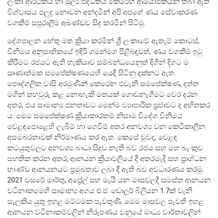
ලංකා ආර්ථිකය හා මූල්‍ය පද්ධතිය කෙරෙහි ආයෝජකයින් තබා ඇති
විශ්වාසය පලුදු නොවන අන්දමින් අපි අපගේ ණය සේවාකරණ
සාර්ව විචක්ෂණ අවේක්ෂණය
වගකීම් සපුරාලීම අඛණ්ඩව සිදු කරමින් සිටිමු.
තිරසාර මූල්‍ය
දේශපාලන හේතු මත ක්‍රියා කරමින් ශ්‍රී ලංකාවේ ඇතැම් කොටස්,
නිරාකරණය
විනිමය අනුපාතිකයේ ඉදිරි ගමන්මග පිළිබඳවත්, ණය වගකීම් ඉටු
තැන්පතු රක්ෂණ
කිරීමට රජයට ඇති හැකියාව සම්බන්ධයෙනුත් දිගින් දිගට ම
මූල්‍ය අන්තර්ගතභාවය
ඍණාත්මක සමපේක්ෂණයෙහි යෙදී සිටිනු දක්නට ඇත.
පෞද්ගලික වාසි අරමුණින් කෙරෙන එවැනි සමපේක්ෂණ, දත්ත
මගින් තහවුරු කළ නොහැකි මතයක් ගොඩනැගීමට වෙර දරන
මූල්‍ය වෙළෙඳපොල
අතර, එය සාමාන්‍ය ජනතාවට මෙන්ම ව්‍යාපාරික ප්‍රජාවට ද අහිතකර
ය. මෙම සමපේක්ෂණ ක්‍රියාකාරකම් නිසාම විදේශ විනිමය
මූල්‍ය වෙළෙඳපොළ-සමස්ත විග්‍රහය
වෙළඳපොළෙහි ලැබීම් හා ගෙවීම් අතර අනවශ්‍ය වන කෙටිකාලීන
අන්තර් බැංකු ඒක්ෂණ මුදල් වෙ‍ෙළඳපොළ
අසමබරතාවක් නිර්මාණය කර ඇත. කෙසේ වුවද, වෙළඳ
කටයුතුවලට අනවශ්‍ය බාධා සිදුව නැති බව රජය සහ මහ බැංකුව
දේශීය විදේශ විනිමය වෙළෙඳපොළ
සහතික කරන අතර, ආනයන ක්‍රියාවලියේ දී අතරමැදි සහ ප්‍රාග්ධන
විදේශ විනිමය පිළිබඳ ගෝලීය ප්‍රශස්ත භාවිත සංග්‍රහය හා
භාණ්ඩ ආනයනයට ප්‍රමුඛතාව ලබා දී ඇති බව අවධාරණය කරමු.
අනුගත වීම
2021 වසරේ මාර්තු, අප්‍රේල් සහ මැයි යන මාසවලදී සමස්ත ආනයන
රාජ්‍ය සුරැකුම්පත් වෙළෙඳපොළ
වටිනාකමෙහි සාමාන්‍ය අගය එ.ජ. ඩොලර් බිලියන 1.7ක් වැනි
සැලකිය යුතු ඉහළ මට්ටමක පැවතුණි. මෙම මාසවල පැවති ඉහළ
සාංගමික ණය සුරැකුම්පත් වෙළෙඳපොළ
ආනයන වටිනාකම්වලින් නිරූපණය වනුයේ මාධ්‍ය වාර්තාවලින්
කොටස් වෙළෙඳපොළ