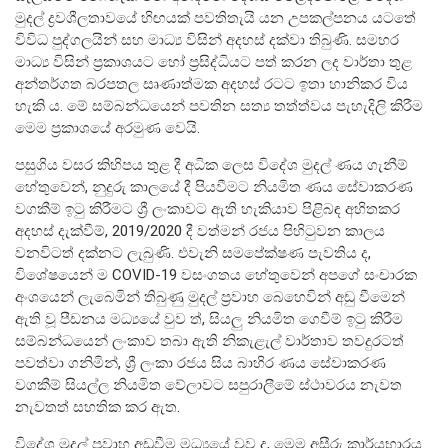
මුදල් ද්‍රවශීලතාවයේ හිඟයක් පවතිතැයි යන උපකල්පනය යටතේ
විවිධ පුද්ගලයින් සහ මාධ්‍ය විසින් අදහස් දක්වා තිබුණි. සමහර
සංවිධාන ව්‍යුහය
මාධ්‍ය විසින් ප්‍රකාශයට හෝ ප්‍රසිද්ධියට පත් කරන ලද වාර්තා තුළ
අන්තර්ගත බරපතල සෘණාත්මක අදහස් රටට ඉතා හානිකර විය
පාලන ව්‍යුහය
හැකි ය. මේ සම්බන්ධයෙන් පවතින සත්‍ය තත්ත්වය පැහැදිලි කිරීම
ප්‍රධාන නිලධාරීන්
මෙම ප්‍රකාශයේ අරමුණ වෙයි.
දෙපාර්තමේන්තු
පසුගිය වසර කිහිපය තුළ දී අධික ලෙස විදේශ මුදල් ණය ගැනීම්
පාලන සංග්‍රහ සහ ප්‍රතිපත්ති
හේතුවෙන්, නුදුරු කාලයේ දී පියවීමට නියමිත ණය සේවාකරණ
වගකීම් ඉටු කිරීමට ශ්‍රී ලංකාවට ඇති හැකියාව පිළිබඳ අහිතකර
අදහස් දැක්වීම්, 2019/2020 දී වත්මන් රජය පිහිටුවන කාලය
එක්ස්ටර් වාර්තාව
වනවිටත් දක්නට ලැබුණි. එවැනි සමපේක්ෂණ පැවතිය ද,
විශේෂයෙන් ම COVID-19 වසංගතය හේතුවෙන් අපගේ සංචාරක
අංශයෙන් ලැබෙමින් තිබුණු මුදල් ප්‍රවාහ බෙහෙවින් අඩු වීමෙන්
ඇති වූ පීඩනය මධ්‍යයේ වුව ත්, සියලු නියමිත ගෙවීම් ඉටු කිරීම
සම්බන්ධයෙන් ලංකාව තබා ඇති නිකැළැල් වාර්තාව තවදුරටත්
පවත්වා ගනිමින්, ශ්‍රී ලංකා රජය සිය බාහිර ණය සේවාකරණ
වගකීම් සියල්ල නියමිත වේලාවට සපුරාලීමේ ස්ථාවරය නැවත
නැවතත් සහතික කර ඇත.
විදේශ මුදල් ප්‍රවාහ අඩුවීම මධ්‍යයේ වුව ද, මෙම අසීරු කාර්යභාරය