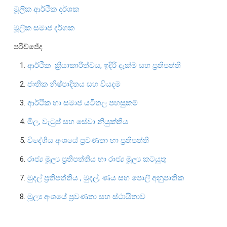
මූලික ආර්ථික දර්ශක
සංවිධාන ව්‍යුහය
මූලික සමාජ දර්ශක
පාලන ව්‍යුහය
පරිච්ජේද
ප්‍රධාන නිලධාරීන්
1.
ආර්ථික ක්‍රියාකාරීත්වය, ඉදිරි දැක්ම සහ ප්‍රතිපත්ති
දෙපාර්තමේන්තු
2.
ජාතික නිෂ්පාදිතය සහ වියදම
පාලන සංග්‍රහ සහ ප්‍රතිපත්ති
3.
ආර්ථික හා සමාජ යටිතල පහසුකම්
එක්ස්ටර් වාර්තාව
4.
මිල, වැටුප් සහ සේවා නියුක්තිය
5.
විදේශීය අංශයේ ප්‍රවණතා හා ප්‍රතිපත්ති
6.
රාජ්‍ය මූල්‍ය ප්‍රතිපත්තිය හා රාජ්‍ය මූල්‍ය කටයුතු
7.
මුදල් ප්‍රතිපත්තිය , මුදල්, ණය සහ පොලී අනුපාතික
8.
මූල්‍ය අංශයේ ප්‍රවණතා සහ ස්ථායිතාව