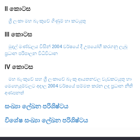
II කොටස
ශ්‍රී ලංකා මහ බැංකුවේ ගිණුම් හා කටයුතු
III කොටස
මුදල් ප්‍රතිපත්තිය
මුදල් මණ්ඩලය විසින් 2004 වර්ෂයේ දී උපයෝගී කරගනු ලැබූ
ප්‍රධාන පරිපාලන විධිවිධාන
මූල්‍ය පද්ධතිය
IV කොටස
මූල්‍ය පද්ධති ස්ථායිතාව
මහ බැංකුවේ සහ ශ්‍රී ලංකාවේ බැංකු ආයතනවල වැඩකටයුතු හා
මූල්‍ය පද්ධති ස්ථායිතාව - සමස්ත විග්‍රහය
මෙහෙයුම්වලට අදාල 2004 වර්ෂයේ සම්මත කරන ලද ප්‍රධාන නීති
අණපනත්
ප්‍රධාන කාර්යයන්
බැංකු අංශය
සංඛ්‍යා ලේඛන පරිශිෂ්ටය
බැංකු නො වන මූල්‍ය හා කල්බදු අංශය
විශේෂ සංඛ්‍යා ලේඛන පරිශිෂ්ටය
ප්‍රාථමික අලෙවිකරුවන්
ක්ෂුද්‍රමූල්‍ය අංශය
බලපත්‍රලාභී මුදල් තැරැව්කරුවන්