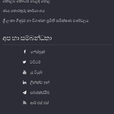
කොළඹ කොටස් වෙළඳ පොළ
ණය තොරතුරු කාර්යාංශය
ශ්‍රී ලංකා ගිණුම් හා විගණන ප්‍රමිති සමීක්ෂණ මණ්ඩලය
අප හා සම්බන්ධතා
ෆේස්බුක්
නෝට්ටු හා කාසි
ට්විටර්
නෝට්ටු හා කාසි පිළිබඳ දැනුවත් වෙමු
යූ ටියුබ්
ව්‍යවහාර මුදල් නෝට්ටු
ලින්ක්ඩ් ඉන්
සංසරණයේ පවතින කාසි
සබ්ස්ක්රයිබ්
සමරු කාසි හා නෝට්ටු
ආර් එස් එස්
නෝට්ටුවල ආරක්ෂණ සලකුණු
ව්‍යවහාර මුදල් කළමනාකරණය