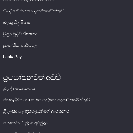
විදේශ විනිමය දෙපාර්තමේන්තුව
මූල්‍ය යටිතල පහසුකම්
බැංකු විදු පියස
ගෙවීම් හා පියවීම් පද්ධතිය
මූල්‍ය බුද්ධි ඒකකය
නීති හා රෙගුලාසි
ප්‍රාදේශිය කාර්යාල
පිරමීඩ යෝජනා
LankaPay
උපකරණ සහ ක්‍රියාත්මක කිරීම
මූල්‍ය උපකරණ විශ්ලේෂණය
ප්‍රයෝජනවත් අඩවි
මූල්‍ය පද්ධති ස්ථායිතා කමිටුව
මුදල් අමාත්‍යාංශය
මූල්‍ය පද්ධති අධීක්ෂණ කමිටුව
ජනලේඛන හා සංඛ්‍යාලේඛන දෙපාර්තමේන්තුව
මූල්‍ය ස්ථායිතා විවරණය
ශ්‍රී ලංකා බැංකුකරුවන්ගේ ආයතනය
ජාත්‍යන්තර මූල්‍ය අරමුදල