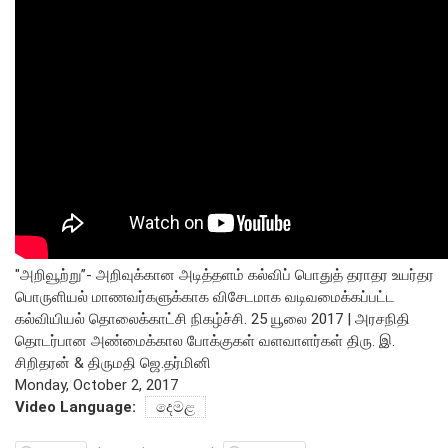
සංවිධාන ව්‍යුහය
පාලන ව්‍යුහය
ප්‍රධාන නිලධාරීන්
දෙපාර්තමේන්තු
පාලන සංග්‍රහ සහ ප්‍රතිපත්ති
එක්ස්ටර් වාර්තාව
"அறிவூற்று”- அறிவுக்கான அடித்தளம் கல்விப் பொதுத் தராதர உயர்தர
பொருளியல் மாணவர்களுக்காக விசேடமாக வடிவமைக்கப்பட்ட
கல்வியியல் தொலைக்காட்சி நிகழ்ச்சி. 25 யூலை 2017 | அரசநிதி
தொடர்பான அண்மைக்கால போக்குகள் வளவாளர்கள் திரு. இ.
சிறிதரன் & திருமதி ஜெ.தர்மினி
Monday, October 2, 2017
Video Language:
දෙමළ