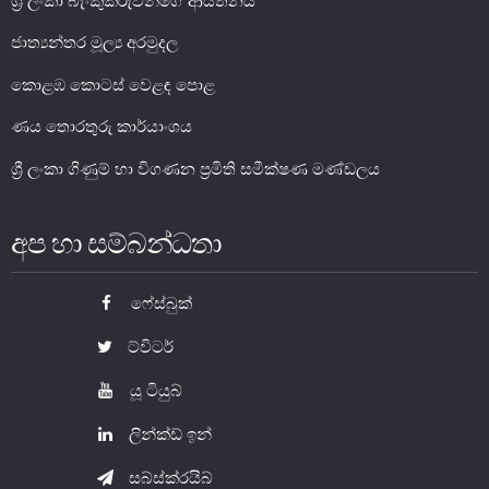
ශ්‍රී ලංකා බැංකුකරුවන්ගේ ආයතනය
ජාත්‍යන්තර මූල්‍ය අරමුදල
මූල්‍ය යටිතල පහසුකම්
කොළඹ කොටස් වෙළඳ පොළ
ගෙවීම් හා පියවීම් පද්ධතිය
ණය තොරතුරු කාර්යාංශය
නීති හා රෙගුලාසි
ශ්‍රී ලංකා ගිණුම් හා විගණන ප්‍රමිති සමීක්ෂණ මණ්ඩලය
පිරමීඩ යෝජනා
උපකරණ සහ ක්‍රියාත්මක කිරීම
අප හා සම්බන්ධතා
මූල්‍ය උපකරණ විශ්ලේෂණය
මූල්‍ය පද්ධති ස්ථායිතා කමිටුව
ෆේස්බුක්
මූල්‍ය පද්ධති අධීක්ෂණ කමිටුව
ට්විටර්
මූල්‍ය ස්ථායිතා විවරණය
යූ ටියුබ්
ලින්ක්ඩ් ඉන්
සබ්ස්ක්රයිබ්