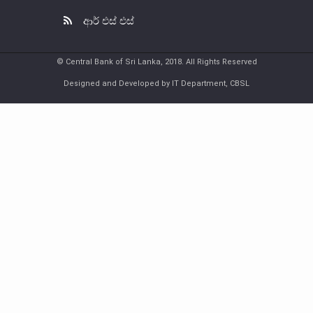
ආර් එස් එස්
© Central Bank of Sri Lanka, 2018. All Rights Reserved
Designed and Developed by IT Department, CBSL
නෝට්ටු හා කාසි
නෝට්ටු හා කාසි පිළිබඳ දැනුවත් වෙමු
ව්‍යවහාර මුදල් නෝට්ටු
සංසරණයේ පවතින කාසි
සමරු කාසි හා නෝට්ටු
නෝට්ටුවල ආරක්ෂණ සලකුණු
ව්‍යවහාර මුදල් කළමනාකරණය