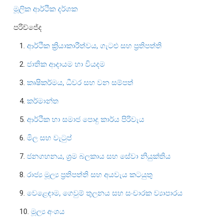
මූලික ආර්ථික දර්ශක
සංවිධාන ව්‍යුහය
පරිච්ජේද
පාලන ව්‍යුහය
1.
ආර්ථික ක්‍රියාකාරීත්වය, ගැටළු සහ ප්‍රතිපත්ති
ප්‍රධාන නිලධාරීන්
2.
ජාතික ආදායම හා වියදම
දෙපාර්තමේන්තු
3.
කෘෂිකර්මය, ධීවර සහ වන සම්පත්
පාලන සංග්‍රහ සහ ප්‍රතිපත්ති
4.
කර්මාන්ත
එක්ස්ටර් වාර්තාව
5.
ආර්ථික හා සමාජ පොදු කාර්ය පිරිවැය
6.
මිල සහ වැටුප්
7.
ජනගහනය, ශ්‍රම බලකාය සහ සේවා නියුක්තිය
8.
රාජ්‍ය මූල්‍ය ප්‍රතිපත්ති සහ අයවැය කටයුතු
9.
වෙළෙඳාම, ගෙවුම් තුලනය සහ සංචාරක ව්‍යාපාරය
10.
මූල්‍ය අංශය