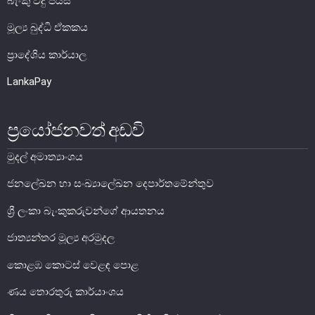
බැංකු විදු පියස
මූල්‍ය බුද්ධි ඒකකය
මූල්‍ය යටිතල පහසුකම්
ප්‍රාදේශිය කාර්යාල
ගෙවීම් හා පියවීම් පද්ධතිය
LankaPay
නීති හා රෙගුලාසි
පිරමීඩ යෝජනා
ප්‍රයෝජනවත් අඩවි
උපකරණ සහ ක්‍රියාත්මක කිරීම
මුදල් අමාත්‍යාංශය
මූල්‍ය උපකරණ විශ්ලේෂණය
ජනලේඛන හා සංඛ්‍යාලේඛන දෙපාර්තමේන්තුව
මූල්‍ය පද්ධති ස්ථායිතා කමිටුව
මූල්‍ය පද්ධති අධීක්ෂණ කමිටුව
ශ්‍රී ලංකා බැංකුකරුවන්ගේ ආයතනය
ජාත්‍යන්තර මූල්‍ය අරමුදල
මූල්‍ය ස්ථායිතා විවරණය
කොළඹ කොටස් වෙළඳ පොළ
ණය තොරතුරු කාර්යාංශය