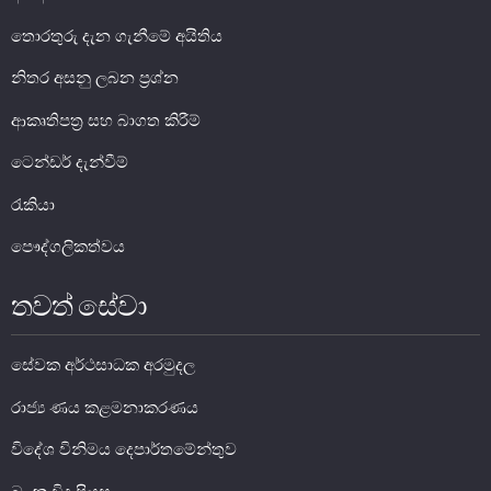
සාර්ව විචක්ෂණ අවේක්ෂණය
තොරතුරු දැන ගැනීමේ අයිතිය
තිරසාර මූල්‍ය
නිතර අසනු ලබන ප්‍රශ්න
නිරාකරණය
ආකෘතිපත්‍ර සහ බාගත කිරීම්
තැන්පතු රක්ෂණ
ටෙන්ඩර් දැන්වීම්
මූල්‍ය අන්තර්ගතභාවය
රැකියා
මූල්‍ය වෙළෙඳපොල
පෞද්ගලිකත්වය
මූල්‍ය වෙළෙඳපොළ-සමස්ත විග්‍රහය
තවත් සේවා
අන්තර් බැංකු ඒක්ෂණ මුදල් වෙ‍ෙළඳපොළ
දේශීය විදේශ විනිමය වෙළෙඳපොළ
සේවක අර්ථසාධක අරමුදල
විදේශ විනිමය පිළිබඳ ගෝලීය ප්‍රශස්ත භාවිත සංග්‍රහය හා
අනුගත වීම
රාජ්‍ය ණය කළමනාකරණය
රාජ්‍ය සුරැකුම්පත් වෙළෙඳපොළ
විදේශ විනිමය දෙපාර්තමේන්තුව
සාංගමික ණය සුරැකුම්පත් වෙළෙඳපොළ
කොටස් වෙළෙඳපොළ