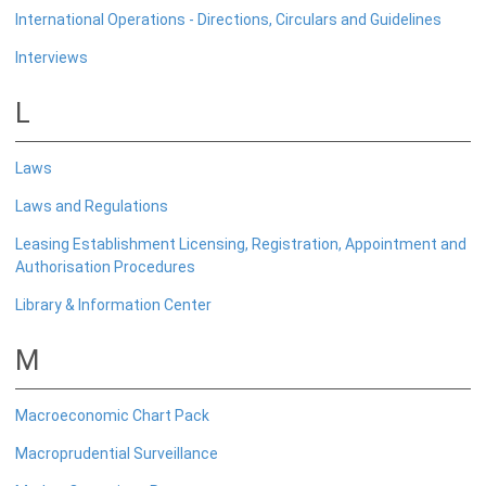
International Operations - Directions, Circulars and Guidelines
வங்கித்தொழிலல்லாதவை
நுண்பாக நிதிச் சட்டம்
Interviews
வெளிநாட்டுச் செலாவணி
L
ஊழியர் சேமநிதிச் சட்டம்
ஏனையவை
Laws
Laws and Regulations
பணிப்புரைகள், சுற்றறிக்கைகள் மற்றும்
வழிகாட்டல்கள்
Leasing Establishment Licensing, Registration, Appointment and
Authorisation Procedures
பேரண்ட முன்மதியுடைய கண்காணிப்பு
Library & Information Center
வங்கிகள்
M
வங்கியல்லாதவை
வெளிநாட்டுச் செலாவணி
Macroeconomic Chart Pack
பன்னாட்டுத் தொழிற்பாடுகள்
கொடுப்பனவு மற்றும் தீர்ப்பனவு
Macroprudential Surveillance
சந்தைத் தொழிற்பாடுகள்