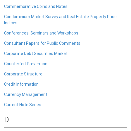
Commemorative Coins and Notes
பொதுநோக்கு
Condominium Market Survey and Real Estate Property Price
முக்கிய தொழிற்பாடுகள்
Indices
வங்கித்தொழில் துறை
Conferences, Seminars and Workshops
வங்கியல்லா நிதியியல் மற்றும் குத்தகைக் கம்பனிகள் துறை
Consultant Papers for Public Comments
முதனிலை வணிகர்கள்
Corporate Debt Securities Market
நுண்பாக நிதித் துறை
அதிகாரம்பெற்ற பணத்தரகர்கள் ஒழுங்குவிதிகள்
Counterfeit Prevention
பேரண்ட முன்மதியுடைய கண்காணிப்பு
Corporate Structure
நிலைபெறத்தக்க நிதி
Credit Information
தீர்மானம்
Currency Management
வைப்புக் காப்புறுதி
Current Note Series
நிதியியல் வசதிக்குட்படுத்தல்
D
நிதியியல் சந்தைகள்