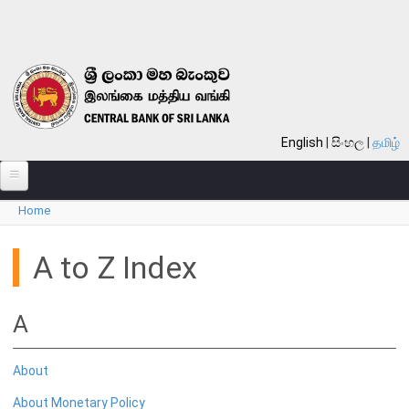
Skip to main content
English
සිංහල
தமிழ்
Home
பற்றி
You are here
வங்கி பற்றி
A to Z Index
பொது நோக்கு
வங்கியின் வரலாறு
A
தொலைநோக்கு, பணி, பெறுமானம்
குறிக்கோள்கள்
About
தொழிற்பாடுகள்
About Monetary Policy