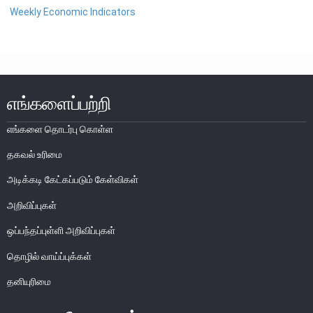
Weekly Economic Indicators
ஆராய்ச்சி மாநாட்டு நடைமுறைகள்
மாநாடுகள், செயலமர்வுகள் மற்றும் பயிற்சிப்பட்டறைகள்
தகவல் தொடர் குறிப்பு
எங்களைப்பற்றி
எங்களை தொடர்பு கொள்ள
தகவல் உரிமை
அடிக்கடி கேட்கப்படும் கேள்விகள்
அறிவிப்புகள்
ஒப்பந்தப்புள்ளி அறிவிப்புகள்
தொழில் வாய்ப்புக்கள்
தனியுரிமை