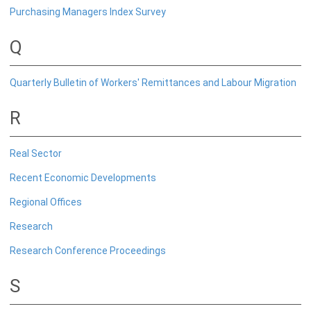
Purchasing Managers Index Survey
Q
Quarterly Bulletin of Workers' Remittances and Labour Migration
R
வெளியீடுகள்
Real Sector
பொருளாதார மற்றும் நிதியியல் அறிக்கை
Recent Economic Developments
நாணயக் கொள்கை அறிக்கை
Regional Offices
ஆண்டிற்கான பொருளாதார மீளாய்வு
Research
நிதியியல் அறிக்கைகளும் தொழிற்பாடுகளும்
Research Conference Proceedings
ஆண்டறிக்கை
நிதியியல் உறுதித்தன்மை தொடர்பான மீளாய்வு
S
நிதியியல் ஆற்றல்த்தன்மை குறிகாட்டிகள்