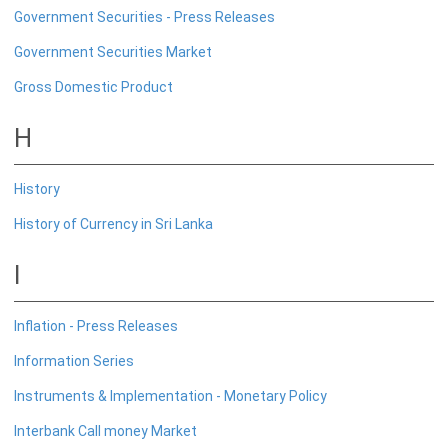
மேலதிக தகவல்
Government Securities - Press Releases
Government Securities Market
Gross Domestic Product
H
History
History of Currency in Sri Lanka
I
சட்டம்
Inflation - Press Releases
சட்டங்கள்
Information Series
இலங்கை மத்திய வங்கிச் சட்டம்
Instruments & Implementation - Monetary Policy
நாணய விதிச் சட்டம் (நீக்கஞ்செய்யப்பட்ட)
Interbank Call money Market
வங்கியியல்