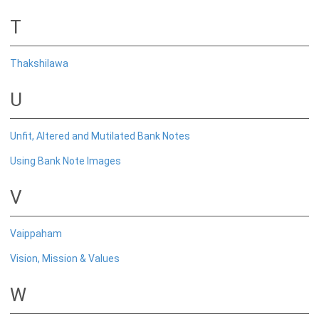
விழிப்புணர்வு
T
ஏனைய வெளியீடுகள்
Thakshilawa
புள்ளிவிபரவியல் வெளியீடுகள்
கொடுப்பனவு செய்தித்திரட்டு
U
அலுவலர் ஆய்வுத் தொடர்கள்
ஆராய்ச்சி மாநாட்டு நடைமுறைகள்
Unfit, Altered and Mutilated Bank Notes
முறைமைசார் இடர்நேர்வு அளவீடு
Using Bank Note Images
நிதியியல் வசதிக்குட்படுத்தல்
V
பொதுமக்கள் விழிப்புணர்வு
ஏனைய வெளியீடுகள்
Vaippaham
Vision, Mission & Values
ஆராய்ச்சி
ஆராய்ச்சி
W
அலுவலர் ஆய்வுத் தொடர்கள்