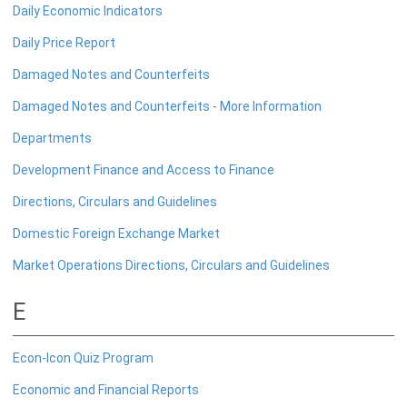
Daily Economic Indicators
பொதுநோக்கு
Daily Price Report
வங்கிகளுக்கிடையிலான அழைப்புப் பணச் சந்தை
உள்நாட்டின் வெளிநாட்டுச் செலாவணிச் சந்தை
Damaged Notes and Counterfeits
வெளிநாட்டுச் செலாவணி உலகளாவிய குறியீட்டைப் பின்பற்றுதல்
Damaged Notes and Counterfeits - More Information
அரச பிணையங்கள் சந்தை
Departments
கம்பனிப் படுகடன் பிணையங்கள் சந்தை
Development Finance and Access to Finance
கொழும்பு பங்குப் பரிவர்த்தனை
Directions, Circulars and Guidelines
நிதியியல் உட்கட்டமைப்பு
Domestic Foreign Exchange Market
Market Operations Directions, Circulars and Guidelines
கொடுப்பனவு மற்றும் தீர்ப்பனவு முறைமைகள்
கொடுகடன் தகவல்
E
சட்டங்களும் ஒழுங்கு விதிகளும்
Econ-Icon Quiz Program
பிரமிட் திட்டங்கள்
சாதனங்கள் மற்றும் நடைமுறைப்படுத்தல்
Economic and Financial Reports