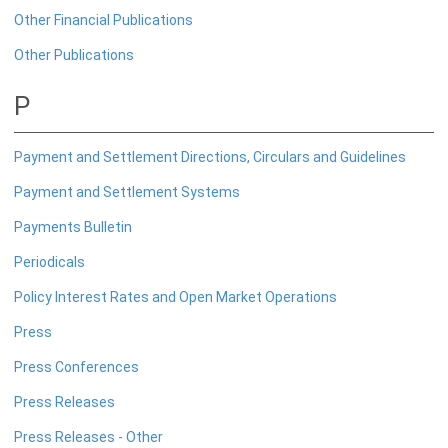
வியாபாரத் தோற்றப்பாடு அளவீடு
Other Financial Publications
கொடுகடன் வழங்கல் மீதான அளவீடு
Other Publications
கூட்டு ஆதன சந்தை ஆய்வு
P
தரவுகள்
Payment and Settlement Directions, Circulars and Guidelines
எஸ் டி டி எஸ் தேசிய சுருக்கத் தரவு
Payment and Settlement Systems
பொருளாதாரத் தரவு நூலகம்
Payments Bulletin
இலங்கையின் பொருளாதார மற்றும் சமூக புள்ளிவிபரங்கள்
Periodicals
ஊடகம்
Policy Interest Rates and Open Market Operations
பத்திரிகை வெளியீடு
Press
Press Conferences
நாணயக் கொள்கை மீளாய்வு
Press Releases
நிதியியல் உறுதித்தன்மை தொடர்பான மீளாய்வு
வெளிநாட்டுத் துறைச் செயலாற்றம்
Press Releases - Other