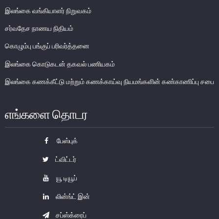
இலங்கை வங்கியாளர் நிறுவகம்
சர்வதேச நாணய நிதியம்
கொழும்பு பங்குப் பரிவர்த்தனை
இலங்கை கொடுகடன் தகவல் பணியகம்
இலங்கை கணக்கீட்டு மற்றும் கணக்காய்வு நியமங்களின் கண்காணிப்பு சபை
எங்களை தொடர
பேஸ்புக்
ட்விட்டர்
யூ டியூப்
லின்ங்ட் இன்
சப்ஸ்க்ரைப்