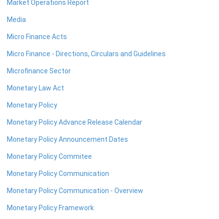
Market Operations Report
வைப்புக் காப்புறுதி மற்றும் தீா்மானங்கள்
Media
நிதியியல் வாடிக்கையாளா் பாதுகாப்பு
Micro Finance Acts
நுண்பாக நிதி
Micro Finance - Directions, Circulars and Guidelines
உரிமம் வழங்கல், பதிவு செய்தல், நியமனம்
Microfinance Sector
மற்றும் அங்கீகாரமளித்தல் நடைமுறைகள்
Monetary Law Act
Monetary Policy
வங்கி
நிதிக்கம்பனி
Monetary Policy Advance Release Calendar
குத்தகைக்கு விடும் நிறுவனங்கள்
Monetary Policy Announcement Dates
முதனிலை வணிகர்
Monetary Policy Commitee
பணம் அல்லது பெறுமதி மாற்றல் சேவை வழங்குநர்
Monetary Policy Communication
Consultation Papers
Monetary Policy Communication - Overview
Consultation Papers for Public Comments
Monetary Policy Framework