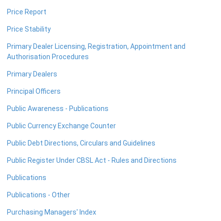
திறந்த சந்தை தொழிற்பாடுகள்
Price Report
பணவீக்கம்
Price Stability
கொள்வனவு முகாமையாளர் சுட்டெண் அளவீடு
Primary Dealer Licensing, Registration, Appointment and
Non-Bank Financial Institutions
Authorisation Procedures
ஏனையவை
Primary Dealers
Principal Officers
பொதுமக்கள் தொடர்பாடல்
Public Awareness - Publications
அறிவித்தல்கள்
Public Currency Exchange Counter
பத்திரிகை மாநாடுகள்
Public Debt Directions, Circulars and Guidelines
பேச்சுக்கள்
நோ்காணல்
Public Register Under CBSL Act - Rules and Directions
பாராளுமன்றக் குழு அறிக்கை
Publications
Publications - Other
Purchasing Managers' Index