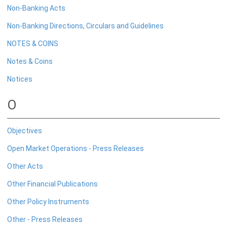
விலை அறிக்கை
Non-Banking Acts
நாளாந்த பொருளாதார குறிகாட்டிகள்
Non-Banking Directions, Circulars and Guidelines
வாராந்தக் குறிகாட்டிகள்
NOTES & COINS
மாதாந்தக் குறிகாட்டிகள்
Notes & Coins
மாதாந்தச் செய்தித் திரட்டு
வௌிநாட்டுத் துறை செய்தித்திரட்டு
Notices
பேரண்டப் பொருளாதார வரைபடத்தொகுதி
O
இலங்கை சுபீட்சச் சுட்டெண்
தொழிலாளர் பணவனுப்பல்கள் மற்றும் தொழிலாளர் புலம்பெயர்தல்
Objectives
மொத்த உள்நாட்டு உற்பத்தி
Open Market Operations - Press Releases
வேளாண்மை தரவுத் திரட்டு
Other Acts
காணி விலைமதிப்பீட்டுக் குறிகாட்டி
Other Financial Publications
வியாபார அளவீடுகள்
Other Policy Instruments
Other - Press Releases
கொள்வனவு முகாமையாளர் சுட்டெண்