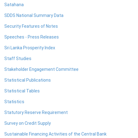
அண்மைய பொருளாதார அபிவிருத்திகள்
Satahana
சந்தைத் தொழிற்பாடுகள் அறிக்கை
SDDS National Summary Data
இலங்கை மத்திய வங்கியின் ஐந்தொகை
Security Features of Notes
PULSE - பொருளாதார மற்றும் சமூக உட்கட்டமைப்பு சுருக்கம்
Speeches - Press Releases
ஏனைய நிதியியல் வெளியீடுகள்
Sri Lanka Prosperity Index
காலாந்தர வெளியீடுகள்
Staff Studies
Stakeholder Engagement Committee
சடஹான
Statistical Publications
செய்தி அளவீடு
குறிப்பேடு
Statistical Tables
Statistics
கல்வி
Statutory Reserve Requirement
ஈகோன் ஐகோன் வினாடி விடை நிகழ்ச்சி
Survey on Credit Supply
அறிவூற்று
Sustainable Financing Activities of the Central Bank