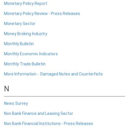
இலங்கை மத்திய வங்கிச் சட்டத்தின் கீழ் பொதுப் பதிவு
Monetary Policy Report
விதிகள் மற்றும் பணிப்புரைகள்
Monetary Policy Review - Press Releases
Monetary Sector
புள்ளி விபரங்கள்
Money Broking Industry
புள்ளிவிபர அட்டவணைகள்
Monthly Bulletin
உண்மைத்துறை
Monthly Economic Indicators
வெளிநாட்டுத்துறை
Monthly Trade Bulletin
இறைத்துறை
More Information - Damaged Notes and Counterfeits
நாணயத்துறை
நிதியியல் துறை
N
AER புள்ளிவிபரப் பின்னிணைப்பு
AER சிறப்பு புள்ளிவிபரப் பின்னிணைப்பு
News Survey
Non Bank Finance and Leasing Sector
பொருளாதார குறிகாட்டிகள்
Non Bank Financial Institutions - Press Releases