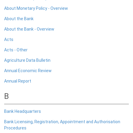
About Monetary Policy - Overview
நிறுவன ரீதியான அமைப்பு
About the Bank
நிறுவனக் கட்டமைப்பு
About the Bank - Overview
முதன்மை அலுவலர்கள்
Acts
திணைக்களங்கள்
Acts - Other
ஆளுகைக் கோவைகளும் கொள்கைகளும்
Agriculture Data Bulletin
வங்கிப் பணிமனை
Annual Economic Review
Annual Report
வங்கிப் பணிமனை
பிரதேச அலுவலகங்கள்
B
நூலகம் மற்றும் தகவல் நிலையம்
வங்கித்தொழில் கற்கைகளுக்கான நிலையம்
Bank Headquarters
பொருளாதார வரலாற்று அரும்பொருட் காட்சிச் சாலை
Bank Licensing, Registration, Appointment and Authorisation
Procedures