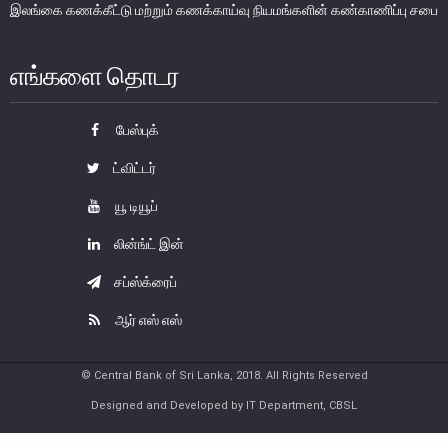
இலங்கை கணக்கீட்டு மற்றும் கணக்காய்வு நியமங்களின் கண்காணிப்பு சபை
பணத்தாள்கள்
நாணயத்தாள்களும் குத்திகளும்
எங்களை தொடர
சுற்றோட்டத்திலுள்ள நாணயத் தாள்கள்
பேஸ்புக்
சுற்றோட்டத்திலுள்ள நாணயக்குத்திகள்
ட்விட்டர்
ஞாபகார்த்த நாணத் தாள்களும் குத்திகளும்
பாதுகாப்பு பண்புகள்
யூ டியூப்
நாணய முகாமைத்துவம்
லின்ங்ட் இன்
இலங்கை நாணயத்தின் வரலாறு
சப்ஸ்க்ரைப்
பொதுமக்கள் நாணயமாற்றுக் கருமபீடம்
ஆர் எஸ் எஸ்
நாணய அருங்காட்சியகம்
© Central Bank of Sri Lanka, 2018. All Rights Reserved
Designed and Developed by IT Department, CBSL