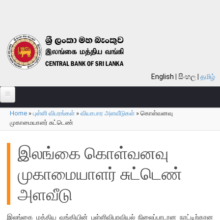
Skip to main content
English
සිංහල
தமிழ்
Home
»
புள்ளி விபரங்கள்
»
வியாபார அளவீடுகள்
»
கொள்வனவு
பற்றி
You are here
முகாமையாளர் சுட்டெண்
வங்கி பற்றி
இலங்கை கொள்வனவு
பொது நோக்கு
முகாமையாளர் சுட்டெண்
வங்கியின் வரலாறு
தொலைநோக்கு, பணி, பெறுமானம்
அளவீடு
குறிக்கோள்கள்
தொழிற்பாடுகள்
இலங்கை மத்திய வங்கியின் புள்ளிவிபரவியல் நிலைப்பாடான நாட்டிற்கான