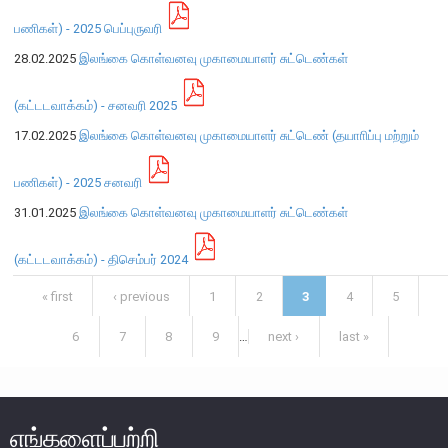
பணிகள்) - 2025 பெப்புருவரி
பொதுநோக்கு
28.02.2025
இலங்கை கொள்வனவு முகாமையாளர் சுட்டெண்கள்
முக்கிய தொழிற்பாடுகள்
வங்கித்தொழில் துறை
(கட்டடவாக்கம்) - சனவரி 2025
வங்கியல்லா நிதியியல் மற்றும் குத்தகைக் கம்பனிகள் துறை
17.02.2025
இலங்கை கொள்வனவு முகாமையாளர் சுட்டெண் (தயாாிப்பு மற்றும்
முதனிலை வணிகர்கள்
பணிகள்) - 2025 சனவரி
நுண்பாக நிதித் துறை
31.01.2025
இலங்கை கொள்வனவு முகாமையாளர் சுட்டெண்கள்
அதிகாரம்பெற்ற பணத்தரகர்கள் ஒழுங்குவிதிகள்
பேரண்ட முன்மதியுடைய கண்காணிப்பு
(கட்டடவாக்கம்) - திசெம்பர் 2024
நிலைபெறத்தக்க நிதி
Pages
« first
‹ previous
1
2
3
4
5
தீர்மானம்
வைப்புக் காப்புறுதி
6
7
8
9
…
next ›
last »
நிதியியல் வசதிக்குட்படுத்தல்
நிதியியல் சந்தைகள்
எங்களைப்பற்றி