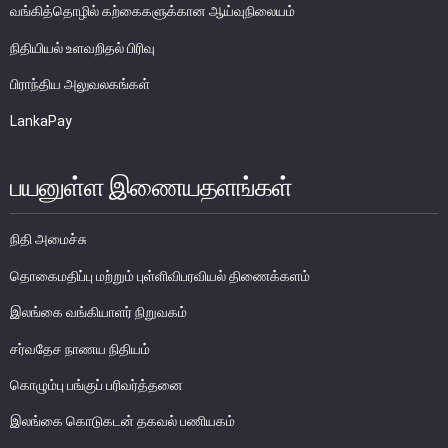
வங்கித்தொழில் கற்கைகளுக்கான ஆய்வுநிலையம்
பொதுநோக்கு
நிதியியல் உளவறிதல் பிரிவு
நிதியியல் முறைமை உறுதிபாட்டுக் குழு
நிதியியல் முறைமை மேற்பார்வைச் குழு
பிராந்திய அலுவலகங்கள்
LankaPay
Financial Stability Review
பயனுள்ள இணையதளங்கள்
நிதி அமைச்சு
தொகைமதிப்பு மற்றும் புள்ளிவிபரவியல் திணைக்களம்
இலங்கை வங்கியாளர் நிறுவகம்
சர்வதேச நாணய நிதியம்
கொழும்பு பங்குப் பரிவர்த்தனை
இலங்கை கொடுகடன் தகவல் பணியகம்