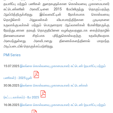
தயாாிப்பு மற்றும் பணிகள் துறைகளுக்கான கொள்வனவு முகாமையாளர்
சுட்டெண்ணின் அளவீட்டினை 2015 மேயிலிருந்து தொகுப்பதற்கு
நிறுவன ரீதியான அமைப்பு
ஆரம்பித்திருக்கிறது. இவ்வளவீட்டின் நோக்கமாக கொள்வனவு
தொழில்சாா் அலுவலா்கள் வியாபாரத்திற்கான முடிவுகளை
நிறுவனக் கட்டமைப்பு
உருவாக்குபவா்கள் மற்றும் பொருளாதார ஆய்வாளா்கள் போன்றோருக்கு
முதன்மை அலுவலர்கள்
நேரத்துடனான தரவுத் தொகுதியினை வழங்குவதனூடாக கைத்தொழில்
நிலைமைகளை சிறப்பாக புாிந்துகொள்வதற்கு உதவிபுாிவதாக
திணைக்களங்கள்
அமைந்துள்ளது. அளவீடானது திணைக்களத்தினால் மாதாந்த
ஆளுகைக் கோவைகளும் கொள்கைகளும்
அடிப்படையில் தொகுக்கப்படுகிறது.
PMI Series
வங்கிப் பணிமனை
15.07.2025
இலங்கை கொள்வனவு முகாமையாளர் சுட்டெண் (தயாாிப்பு மற்றும்
வங்கிப் பணிமனை
பிரதேச அலுவலகங்கள்
பணிகள்) - 2025 யூன்
நூலகம் மற்றும் தகவல் நிலையம்
30.06.2025
இலங்கை கொள்வனவு முகாமையாளர் சுட்டெண்கள்
வங்கித்தொழில் கற்கைகளுக்கான நிலையம்
(கட்டடவாக்கம்) - மே 2025
பொருளாதார வரலாற்று அரும்பொருட் காட்சிச் சாலை
16.06.2025
இலங்கை கொள்வனவு முகாமையாளர் சுட்டெண் (தயாாிப்பு மற்றும்