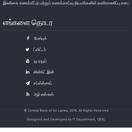
இலங்கை கணக்கீட்டு மற்றும் கணக்காய்வு நியமங்களின் கண்காணிப்பு சபை
பணத்தாள்கள்
நாணயத்தாள்களும் குத்திகளும்
எங்களை தொடர
சுற்றோட்டத்திலுள்ள நாணயத் தாள்கள்
பேஸ்புக்
சுற்றோட்டத்திலுள்ள நாணயக்குத்திகள்
ட்விட்டர்
ஞாபகார்த்த நாணத் தாள்களும் குத்திகளும்
பாதுகாப்பு பண்புகள்
யூ டியூப்
நாணய முகாமைத்துவம்
லின்ங்ட் இன்
இலங்கை நாணயத்தின் வரலாறு
சப்ஸ்க்ரைப்
பொதுமக்கள் நாணயமாற்றுக் கருமபீடம்
ஆர் எஸ் எஸ்
நாணய அருங்காட்சியகம்
© Central Bank of Sri Lanka, 2018. All Rights Reserved
Designed and Developed by IT Department, CBSL