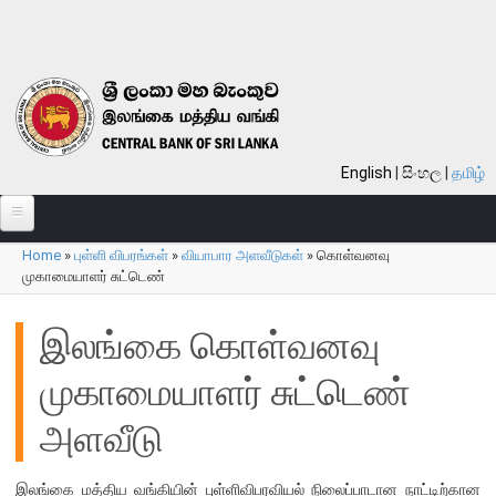
Skip to main content
English
සිංහල
தமிழ்
Home
»
புள்ளி விபரங்கள்
»
வியாபார அளவீடுகள்
»
கொள்வனவு
பற்றி
You are here
முகாமையாளர் சுட்டெண்
வங்கி பற்றி
இலங்கை கொள்வனவு
பொது நோக்கு
முகாமையாளர் சுட்டெண்
வங்கியின் வரலாறு
தொலைநோக்கு, பணி, பெறுமானம்
அளவீடு
குறிக்கோள்கள்
தொழிற்பாடுகள்
இலங்கை மத்திய வங்கியின் புள்ளிவிபரவியல் நிலைப்பாடான நாட்டிற்கான