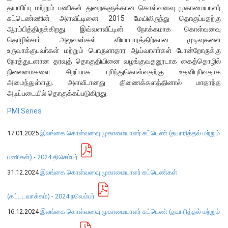
தயாாிப்பு மற்றும் பணிகள் துறைகளுக்கான கொள்வனவு முகாமையாளர்
சுட்டெண்ணின் அளவீட்டினை 2015 மேயிலிருந்து தொகுப்பதற்கு
நிறுவன ரீதியான அமைப்பு
ஆரம்பித்திருக்கிறது. இவ்வளவீட்டின் நோக்கமாக கொள்வனவு
தொழில்சாா் அலுவலா்கள் வியாபாரத்திற்கான முடிவுகளை
நிறுவனக் கட்டமைப்பு
உருவாக்குபவா்கள் மற்றும் பொருளாதார ஆய்வாளா்கள் போன்றோருக்கு
முதன்மை அலுவலர்கள்
நேரத்துடனான தரவுத் தொகுதியினை வழங்குவதனூடாக கைத்தொழில்
நிலைமைகளை சிறப்பாக புாிந்துகொள்வதற்கு உதவிபுாிவதாக
திணைக்களங்கள்
அமைந்துள்ளது. அளவீடானது திணைக்களத்தினால் மாதாந்த
ஆளுகைக் கோவைகளும் கொள்கைகளும்
அடிப்படையில் தொகுக்கப்படுகிறது.
PMI Series
வங்கிப் பணிமனை
17.01.2025
இலங்கை கொள்வனவு முகாமையாளர் சுட்டெண் (தயாரித்தல் மற்றும்
வங்கிப் பணிமனை
பிரதேச அலுவலகங்கள்
பணிகள்) - 2024 ​திசெம்பர்
நூலகம் மற்றும் தகவல் நிலையம்
31.12.2024
இலங்கை கொள்வனவு முகாமையாளர் சுட்டெண்கள்
வங்கித்தொழில் கற்கைகளுக்கான நிலையம்
(கட்டடவாக்கம்) - 2024 நவெம்பர்
பொருளாதார வரலாற்று அரும்பொருட் காட்சிச் சாலை
16.12.2024
இலங்கை கொள்வனவு முகாமையாளர் சுட்டெண் (தயாரித்தல் மற்றும்