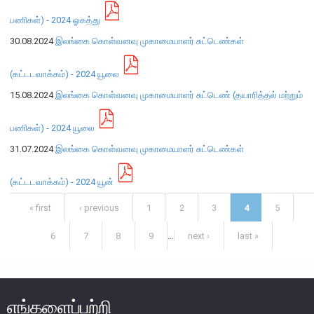
பணிகள்) - 2024 ஓகத்து
பொதுநோக்கு
30.08.2024
இலங்கை கொள்வனவு முகாமையாளர் சுட்டெண்கள்
முக்கிய தொழிற்பாடுகள்
வங்கித்தொழில் துறை
(கட்டடவாக்கம்) - 2024 யூலை
வங்கியல்லா நிதியியல் மற்றும் குத்தகைக் கம்பனிகள் துறை
15.08.2024
இலங்கை கொள்வனவு முகாமையாளர் சுட்டெண் (தயாரித்தல் மற்றும்
முதனிலை வணிகர்கள்
பணிகள்) - 2024 யூலை
நுண்பாக நிதித் துறை
31.07.2024
இலங்கை கொள்வனவு முகாமையாளர் சுட்டெண்கள்
அதிகாரம்பெற்ற பணத்தரகர்கள் ஒழுங்குவிதிகள்
பேரண்ட முன்மதியுடைய கண்காணிப்பு
(கட்டடவாக்கம்) - 2024 யூன்
நிலைபெறத்தக்க நிதி
Pages
« first
‹ previous
1
2
3
4
5
தீர்மானம்
வைப்புக் காப்புறுதி
6
7
8
9
…
next ›
last »
நிதியியல் வசதிக்குட்படுத்தல்
நிதியியல் சந்தைகள்
எங்களைப்பற்றி