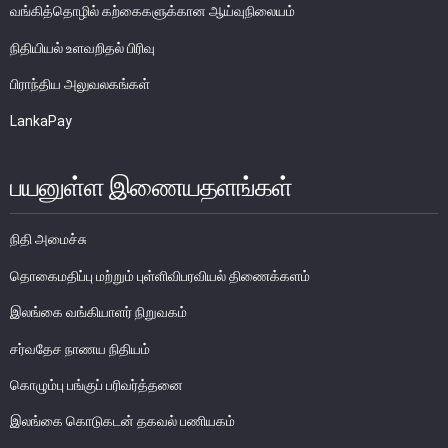
வங்கித்தொழில் கற்கைகளுக்கான ஆய்வுநிலையம்
பொதுநோக்கு
நிதியியல் உளவறிதல் பிரிவு
நிதியியல் முறைமை உறுதிபாட்டுக் குழு
நிதியியல் முறைமை மேற்பார்வைச் குழு
பிராந்திய அலுவலகங்கள்
LankaPay
Financial Stability Review
பயனுள்ள இணையதளங்கள்
நிதி அமைச்சு
தொகைமதிப்பு மற்றும் புள்ளிவிபரவியல் திணைக்களம்
இலங்கை வங்கியாளர் நிறுவகம்
சர்வதேச நாணய நிதியம்
கொழும்பு பங்குப் பரிவர்த்தனை
இலங்கை கொடுகடன் தகவல் பணியகம்