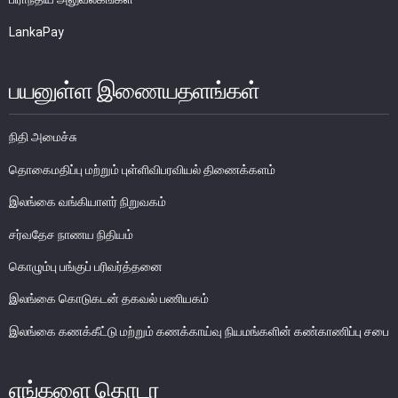
பொதுநோக்கு
LankaPay
நிதியியல் முறைமை உறுதிபாட்டுக் குழு
நிதியியல் முறைமை மேற்பார்வைச் குழு
பயனுள்ள இணையதளங்கள்
Financial Stability Review
நிதி அமைச்சு
தொகைமதிப்பு மற்றும் புள்ளிவிபரவியல் திணைக்களம்
இலங்கை வங்கியாளர் நிறுவகம்
சர்வதேச நாணய நிதியம்
கொழும்பு பங்குப் பரிவர்த்தனை
இலங்கை கொடுகடன் தகவல் பணியகம்
இலங்கை கணக்கீட்டு மற்றும் கணக்காய்வு நியமங்களின் கண்காணிப்பு சபை
எங்களை தொடர