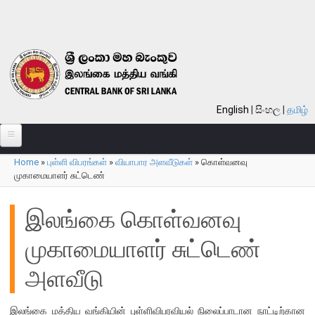
Skip to main content
English
සිංහල
தமிழ்
Home
»
புள்ளி விபரங்கள்
»
வியாபார அளவீடுகள்
»
கொள்வனவு
பற்றி
You are here
முகாமையாளர் சுட்டெண்
வங்கி பற்றி
இலங்கை கொள்வனவு
பொது நோக்கு
முகாமையாளர் சுட்டெண்
வங்கியின் வரலாறு
தொலைநோக்கு, பணி, பெறுமானம்
அளவீடு
குறிக்கோள்கள்
தொழிற்பாடுகள்
இலங்கை மத்திய வங்கியின் புள்ளிவிபரவியல் நிலைப்பாடான நாட்டிற்கான