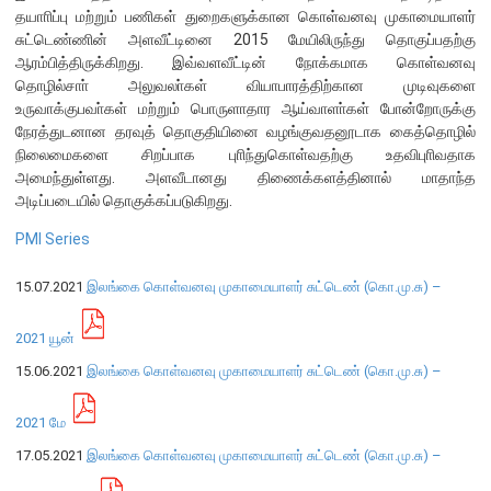
தயாாிப்பு மற்றும் பணிகள் துறைகளுக்கான கொள்வனவு முகாமையாளர்
சுட்டெண்ணின் அளவீட்டினை 2015 மேயிலிருந்து தொகுப்பதற்கு
நிறுவன ரீதியான அமைப்பு
ஆரம்பித்திருக்கிறது. இவ்வளவீட்டின் நோக்கமாக கொள்வனவு
தொழில்சாா் அலுவலா்கள் வியாபாரத்திற்கான முடிவுகளை
நிறுவனக் கட்டமைப்பு
உருவாக்குபவா்கள் மற்றும் பொருளாதார ஆய்வாளா்கள் போன்றோருக்கு
முதன்மை அலுவலர்கள்
நேரத்துடனான தரவுத் தொகுதியினை வழங்குவதனூடாக கைத்தொழில்
நிலைமைகளை சிறப்பாக புாிந்துகொள்வதற்கு உதவிபுாிவதாக
திணைக்களங்கள்
அமைந்துள்ளது. அளவீடானது திணைக்களத்தினால் மாதாந்த
ஆளுகைக் கோவைகளும் கொள்கைகளும்
அடிப்படையில் தொகுக்கப்படுகிறது.
PMI Series
வங்கிப் பணிமனை
15.07.2021
இலங்கை கொள்வனவு முகாமையாளர் சுட்டெண் (கொ.மு.சு) –
வங்கிப் பணிமனை
பிரதேச அலுவலகங்கள்
2021 யூன்
நூலகம் மற்றும் தகவல் நிலையம்
15.06.2021
இலங்கை கொள்வனவு முகாமையாளர் சுட்டெண் (கொ.மு.சு) –
வங்கித்தொழில் கற்கைகளுக்கான நிலையம்
2021 மே
பொருளாதார வரலாற்று அரும்பொருட் காட்சிச் சாலை
17.05.2021
இலங்கை கொள்வனவு முகாமையாளர் சுட்டெண் (கொ.மு.சு) –