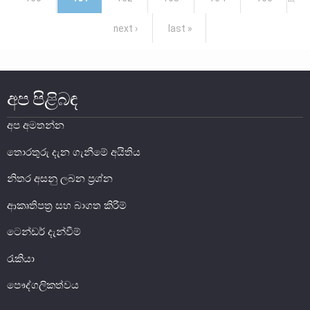
සාර්ව විචක්ෂණ අවේක්ෂණය
next ›
last »
තිරසාර මූල්‍ය
නිරාකරණය
තැන්පතු රක්ෂණ
අප පිළිබඳ
මූල්‍ය අන්තර්ගතභාවය
අප අමතන්න
මූල්‍ය වෙළෙඳපොල
තොරතුරු දැන ගැනීමේ අයිතිය
මූල්‍ය වෙළෙඳපොළ-සමස්ත විග්‍රහය
නිතර අසනු ලබන ප්‍රශ්න
අන්තර් බැංකු ඒක්ෂණ මුදල් වෙ‍ෙළඳපොළ
ආකෘතිපත්‍ර සහ බාගත කිරීම්
දේශීය විදේශ විනිමය වෙළෙඳපොළ
ටෙන්ඩර් දැන්වීම්
විදේශ විනිමය පිළිබඳ ගෝලීය ප්‍රශස්ත භාවිත සංග්‍රහය හා
අනුගත වීම
රැකියා
රාජ්‍ය සුරැකුම්පත් වෙළෙඳපොළ
පෞද්ගලිකත්වය
සාංගමික ණය සුරැකුම්පත් වෙළෙඳපොළ
කොටස් වෙළෙඳපොළ