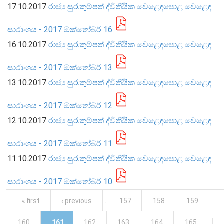
17.10.2017
රාජ්‍ය සුරැකුම්පත් ද්විතීයික වෙළෙඳපොළ වෙළෙඳ
සාරාංශය - 2017 ඔක්තෝබර් 16
16.10.2017
රාජ්‍ය සුරැකුම්පත් ද්විතීයික වෙළෙඳපොළ වෙළෙඳ
සාරාංශය - 2017 ඔක්තෝබර් 13
මුදල් ප්‍රතිපත්තිය
13.10.2017
රාජ්‍ය සුරැකුම්පත් ද්විතීයික වෙළෙඳපොළ වෙළෙඳ
මූල්‍ය පද්ධතිය
සාරාංශය - 2017 ඔක්තෝබර් 12
මූල්‍ය පද්ධති ස්ථායිතාව
12.10.2017
රාජ්‍ය සුරැකුම්පත් ද්විතීයික වෙළෙඳපොළ වෙළෙඳ
මූල්‍ය පද්ධති ස්ථායිතාව - සමස්ත විග්‍රහය
සාරාංශය - 2017 ඔක්තෝබර් 11
ප්‍රධාන කාර්යයන්
11.10.2017
රාජ්‍ය සුරැකුම්පත් ද්විතීයික වෙළෙඳපොළ වෙළෙඳ
බැංකු අංශය
බැංකු නො වන මූල්‍ය හා කල්බදු අංශය
සාරාංශය - 2017 ඔක්තෝබර් 10
ප්‍රාථමික අලෙවිකරුවන්
Pages
« first
‹ previous
…
157
158
159
ක්ෂුද්‍රමූල්‍ය අංශය
160
161
162
163
164
165
…
බලපත්‍රලාභී මුදල් තැරැව්කරුවන්