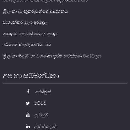
ජනලේඛන හා සංඛ්‍යාලේඛන දෙපාර්තමේන්තුව
ශ්‍රී ලංකා බැංකුකරුවන්ගේ ආයතනය
ජාත්‍යන්තර මූල්‍ය අරමුදල
කොළඹ කොටස් වෙළඳ පොළ
ණය තොරතුරු කාර්යාංශය
ශ්‍රී ලංකා ගිණුම් හා විගණන ප්‍රමිති සමීක්ෂණ මණ්ඩලය
නෝට්ටු හා කාසි
අප හා සම්බන්ධතා
නෝට්ටු හා කාසි පිළිබඳ දැනුවත් වෙමු
ෆේස්බුක්
ව්‍යවහාර මුදල් නෝට්ටු
සංසරණයේ පවතින කාසි
ට්විටර්
සමරු කාසි හා නෝට්ටු
යූ ටියුබ්
නෝට්ටුවල ආරක්ෂණ සලකුණු
ලින්ක්ඩ් ඉන්
ව්‍යවහාර මුදල් කළමනාකරණය