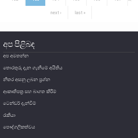
සාර්ව විචක්ෂණ අවේක්ෂණය
next ›
last »
තිරසාර මූල්‍ය
නිරාකරණය
තැන්පතු රක්ෂණ
අප පිළිබඳ
මූල්‍ය අන්තර්ගතභාවය
අප අමතන්න
මූල්‍ය වෙළෙඳපොල
තොරතුරු දැන ගැනීමේ අයිතිය
මූල්‍ය වෙළෙඳපොළ-සමස්ත විග්‍රහය
නිතර අසනු ලබන ප්‍රශ්න
අන්තර් බැංකු ඒක්ෂණ මුදල් වෙ‍ෙළඳපොළ
ආකෘතිපත්‍ර සහ බාගත කිරීම්
දේශීය විදේශ විනිමය වෙළෙඳපොළ
ටෙන්ඩර් දැන්වීම්
විදේශ විනිමය පිළිබඳ ගෝලීය ප්‍රශස්ත භාවිත සංග්‍රහය හා
අනුගත වීම
රැකියා
රාජ්‍ය සුරැකුම්පත් වෙළෙඳපොළ
පෞද්ගලිකත්වය
සාංගමික ණය සුරැකුම්පත් වෙළෙඳපොළ
කොටස් වෙළෙඳපොළ