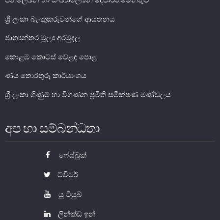
ජනලේඛන හා සංඛ්‍යාලේඛන දෙපාර්තමේන්තුව
ශ්‍රී ලංකා බැංකුකරුවන්ගේ ආයතනය
ජාත්‍යන්තර මූල්‍ය අරමුදල
කොළඹ කොටස් වෙළඳ පොළ
ණය තොරතුරු කාර්යාංශය
ශ්‍රී ලංකා ගිණුම් හා විගණන ප්‍රමිති සමීක්ෂණ මණ්ඩලය
නෝට්ටු හා කාසි
අප හා සම්බන්ධතා
නෝට්ටු හා කාසි පිළිබඳ දැනුවත් වෙමු
ෆේස්බුක්
ව්‍යවහාර මුදල් නෝට්ටු
සංසරණයේ පවතින කාසි
ට්විටර්
සමරු කාසි හා නෝට්ටු
යූ ටියුබ්
නෝට්ටුවල ආරක්ෂණ සලකුණු
ලින්ක්ඩ් ඉන්
ව්‍යවහාර මුදල් කළමනාකරණය