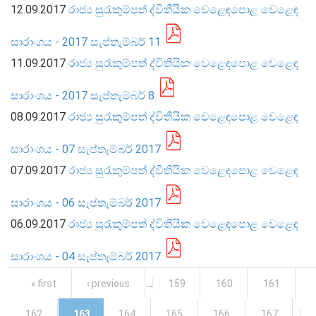
12.09.2017
රාජ්‍ය සුරැකුම්පත් ද්විතීයික වෙළෙඳපොළ වෙළෙඳ
සාරාංශය - 2017 සැප්තැම්බර් 11
11.09.2017
රාජ්‍ය සුරැකුම්පත් ද්විතීයික වෙළෙඳපොළ වෙළෙඳ
සාරාංශය - 2017 සැප්තැම්බර් 8
මුදල් ප්‍රතිපත්තිය
08.09.2017
රාජ්‍ය සුරැකුම්පත් ද්විතීයික වෙළෙඳපොළ වෙළෙඳ
මූල්‍ය පද්ධතිය
සාරාංශය - 07 සැප්තැම්බර් 2017
මූල්‍ය පද්ධති ස්ථායිතාව
07.09.2017
රාජ්‍ය සුරැකුම්පත් ද්විතීයික වෙළෙඳපොළ වෙළෙඳ
මූල්‍ය පද්ධති ස්ථායිතාව - සමස්ත විග්‍රහය
සාරාංශය - 06 සැප්තැම්බර් 2017
ප්‍රධාන කාර්යයන්
06.09.2017
රාජ්‍ය සුරැකුම්පත් ද්විතීයික වෙළෙඳපොළ වෙළෙඳ
බැංකු අංශය
බැංකු නො වන මූල්‍ය හා කල්බදු අංශය
සාරාංශය - 04 සැප්තැම්බර් 2017
ප්‍රාථමික අලෙවිකරුවන්
Pages
« first
‹ previous
…
159
160
161
ක්ෂුද්‍රමූල්‍ය අංශය
162
163
164
165
166
167
…
බලපත්‍රලාභී මුදල් තැරැව්කරුවන්