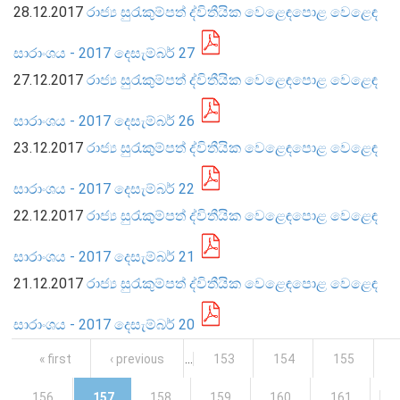
28.12.2017
රාජ්‍ය සුරැකුම්පත් ද්විතීයික වෙළෙඳපොළ වෙළෙඳ
සාරාංශය - 2017 දෙසැම්බර් 27
27.12.2017
රාජ්‍ය සුරැකුම්පත් ද්විතීයික වෙළෙඳපොළ වෙළෙඳ
සාරාංශය - 2017 දෙසැම්බර් 26
මුදල් ප්‍රතිපත්තිය
23.12.2017
රාජ්‍ය සුරැකුම්පත් ද්විතීයික වෙළෙඳපොළ වෙළෙඳ
මූල්‍ය පද්ධතිය
සාරාංශය - 2017 දෙසැම්බර් 22
මූල්‍ය පද්ධති ස්ථායිතාව
22.12.2017
රාජ්‍ය සුරැකුම්පත් ද්විතීයික වෙළෙඳපොළ වෙළෙඳ
මූල්‍ය පද්ධති ස්ථායිතාව - සමස්ත විග්‍රහය
සාරාංශය - 2017 දෙසැම්බර් 21
ප්‍රධාන කාර්යයන්
21.12.2017
රාජ්‍ය සුරැකුම්පත් ද්විතීයික වෙළෙඳපොළ වෙළෙඳ
බැංකු අංශය
බැංකු නො වන මූල්‍ය හා කල්බදු අංශය
සාරාංශය - 2017 දෙසැම්බර් 20
ප්‍රාථමික අලෙවිකරුවන්
Pages
« first
‹ previous
…
153
154
155
ක්ෂුද්‍රමූල්‍ය අංශය
156
157
158
159
160
161
…
බලපත්‍රලාභී මුදල් තැරැව්කරුවන්