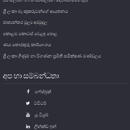
ජනලේඛන හා සංඛ්‍යාලේඛන දෙපාර්තමේන්තුව
ශ්‍රී ලංකා බැංකුකරුවන්ගේ ආයතනය
ජාත්‍යන්තර මූල්‍ය අරමුදල
කොළඹ කොටස් වෙළඳ පොළ
ණය තොරතුරු කාර්යාංශය
ශ්‍රී ලංකා ගිණුම් හා විගණන ප්‍රමිති සමීක්ෂණ මණ්ඩලය
නෝට්ටු හා කාසි
අප හා සම්බන්ධතා
නෝට්ටු හා කාසි පිළිබඳ දැනුවත් වෙමු
ෆේස්බුක්
ව්‍යවහාර මුදල් නෝට්ටු
සංසරණයේ පවතින කාසි
ට්විටර්
සමරු කාසි හා නෝට්ටු
යූ ටියුබ්
නෝට්ටුවල ආරක්ෂණ සලකුණු
ලින්ක්ඩ් ඉන්
ව්‍යවහාර මුදල් කළමනාකරණය