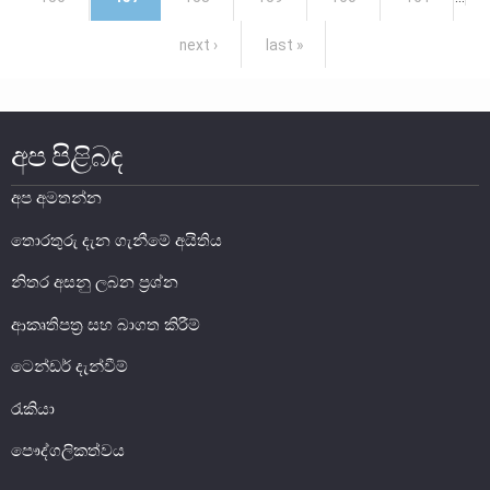
සාර්ව විචක්ෂණ අවේක්ෂණය
next ›
last »
තිරසාර මූල්‍ය
නිරාකරණය
තැන්පතු රක්ෂණ
අප පිළිබඳ
මූල්‍ය අන්තර්ගතභාවය
අප අමතන්න
මූල්‍ය වෙළෙඳපොල
තොරතුරු දැන ගැනීමේ අයිතිය
මූල්‍ය වෙළෙඳපොළ-සමස්ත විග්‍රහය
නිතර අසනු ලබන ප්‍රශ්න
අන්තර් බැංකු ඒක්ෂණ මුදල් වෙ‍ෙළඳපොළ
ආකෘතිපත්‍ර සහ බාගත කිරීම්
දේශීය විදේශ විනිමය වෙළෙඳපොළ
ටෙන්ඩර් දැන්වීම්
විදේශ විනිමය පිළිබඳ ගෝලීය ප්‍රශස්ත භාවිත සංග්‍රහය හා
අනුගත වීම
රැකියා
රාජ්‍ය සුරැකුම්පත් වෙළෙඳපොළ
පෞද්ගලිකත්වය
සාංගමික ණය සුරැකුම්පත් වෙළෙඳපොළ
කොටස් වෙළෙඳපොළ