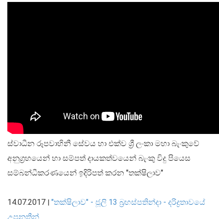
සාර්ව විචක්ෂණ අවේක්ෂණය
තිරසාර මූල්‍ය
නිරාකරණය
තැන්පතු රක්ෂණ
මූල්‍ය අන්තර්ගතභාවය
මූල්‍ය වෙළෙඳපොල
මූල්‍ය වෙළෙඳපොළ-සමස්ත විග්‍රහය
අන්තර් බැංකු ඒක්ෂණ මුදල් වෙ‍ෙළඳපොළ
ස්වාධීන රූපවාහිනී සේවය හා එක්ව ශ්‍රී ලංකා මහා බැංකුවේ
දේශීය විදේශ විනිමය වෙළෙඳපොළ
අනුග්‍රහයෙන් හා සම්පත් දායකත්වයෙන් බැංකු විදු පියෙස
විදේශ විනිමය පිළිබඳ ගෝලීය ප්‍රශස්ත භාවිත සංග්‍රහය හා
සම්බන්ධීකරණයෙන් ඉදිරිපත් කරන "තක්ෂිලාව"
අනුගත වීම
රාජ්‍ය සුරැකුම්පත් වෙළෙඳපොළ
14.07.2017
"තක්ෂිලාව" - ජූලි 13 බ්‍රහස්පතින්දා - දරිද්‍රතාවයේ
|
සාංගමික ණය සුරැකුම්පත් වෙළෙඳපොළ
උපනතීන්
කොටස් වෙළෙඳපොළ