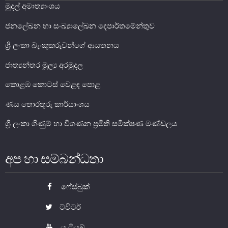
නීති
මුදල් අමාත්‍යාංශය
පනත්
ජනලේඛන හා සංඛ්‍යාලේඛන දෙපාර්තමේන්තුව
ශ්‍රී ලංකා බැංකුකරුවන්ගේ ආයතනය
ශ්‍රී ලංකා මහ බැංකු පනත
මුදල් නීති පනත (පරිච්ඡින්න කරන ලද)
ජාත්‍යන්තර මූල්‍ය අරමුදල
බැංකු
කොළඹ කොටස් වෙළඳ පොළ
බැංකු නො වන මූල්‍ය ආයතන
ණය තොරතුරු කාර්යාංශය
ක්ෂුද්‍ර මූල්‍ය පනත
විදේශ විනිමය පනත
ශ්‍රී ලංකා ගිණුම් හා විගණන ප්‍රමිති සමීක්ෂණ මණ්ඩලය
සේවක අර්ථසාධක අරමුදල් පනත
වෙනත්
අප හා සම්බන්ධතා
බලපත් ලබා දීමේ, ලියාපදිංචි කිරීමේ, පත්
ෆේස්බුක්
කිරීමේ සහ අවසර ලබා දීමේ ක්‍රියාපටිපාටි
ට්විටර්
බැංකු
යූ ටියුබ්