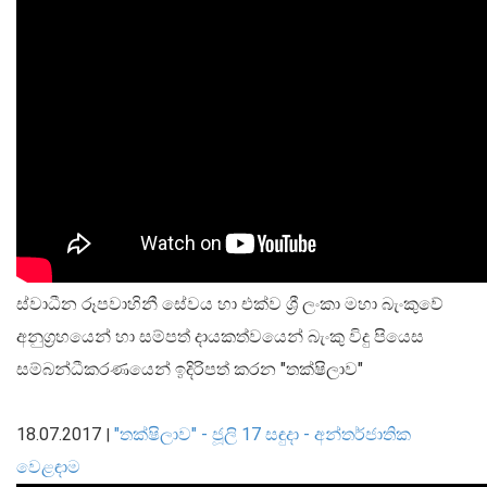
සංවිධාන ව්‍යුහය
පාලන ව්‍යුහය
ප්‍රධාන නිලධාරීන්
දෙපාර්තමේන්තු
පාලන සංග්‍රහ සහ ප්‍රතිපත්ති
එක්ස්ටර් වාර්තාව
ස්වාධීන රූපවාහිනී සේවය හා එක්ව ශ්‍රී ලංකා මහා බැංකුවේ
අනුග්‍රහයෙන් හා සම්පත් දායකත්වයෙන් බැංකු විදු පියෙස
සම්බන්ධීකරණයෙන් ඉදිරිපත් කරන "තක්ෂිලාව"
18.07.2017
"තක්ෂිලාව" - ජූලි 17 සඳුදා - අන්තර්ජාතික
|
වෙළඳාම