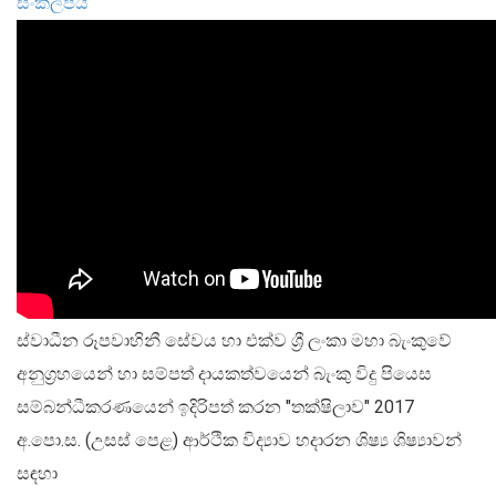
සංකල්පය
නෝට්ටු හා කාසි
නෝට්ටු හා කාසි පිළිබඳ දැනුවත් වෙමු
ස්වාධීන රූපවාහිනී සේවය හා එක්ව ශ්‍රී ලංකා මහා බැංකුවේ
ව්‍යවහාර මුදල් නෝට්ටු
අනුග්‍රහයෙන් හා සම්පත් දායකත්වයෙන් බැංකු විදු පියෙස
සංසරණයේ පවතින කාසි
සම්බන්ධීකරණයෙන් ඉදිරිපත් කරන "තක්ෂිලාව" 2017
සමරු කාසි හා නෝට්ටු
අ.පො.ස. (උසස් පෙළ) ආර්ථික විද්‍යාව හදාරන ශිෂ්‍ය ශිෂ්‍යාවන්
නෝට්ටුවල ආරක්ෂණ සලකුණු
සඳහා
ව්‍යවහාර මුදල් කළමනාකරණය