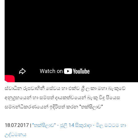
මුදල් ප්‍රතිපත්තිය
මූල්‍ය පද්ධතිය
මූල්‍ය පද්ධති ස්ථායිතාව
මූල්‍ය පද්ධති ස්ථායිතාව - සමස්ත විග්‍රහය
ස්වාධීන රූපවාහිනී සේවය හා එක්ව ශ්‍රී ලංකා මහා බැංකුවේ
ප්‍රධාන කාර්යයන්
අනුග්‍රහයෙන් හා සම්පත් දායකත්වයෙන් බැංකු විදු පියෙස
බැංකු අංශය
සම්බන්ධීකරණයෙන් ඉදිරිපත් කරන "තක්ෂිලාව"
බැංකු නො වන මූල්‍ය හා කල්බදු අංශය
ප්‍රාථමික අලෙවිකරුවන්
18.07.2017
"තක්ෂිලාව" - ජූලි 14 සිකුරාදා - මිල මට්ටම හා
|
ක්ෂුද්‍රමූල්‍ය අංශය
උද්ධමනය
බලපත්‍රලාභී මුදල් තැරැව්කරුවන්