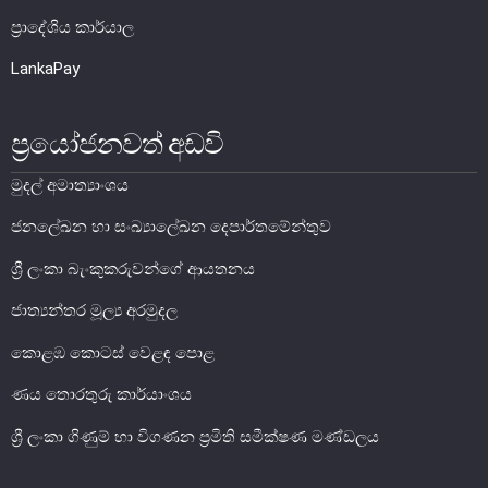
ප්‍රාදේශිය කාර්යාල
සාර්ව විචක්ෂණ අවේක්ෂණය
තිරසාර මූල්‍ය
LankaPay
නිරාකරණය
තැන්පතු රක්ෂණ
ප්‍රයෝජනවත් අඩවි
මූල්‍ය අන්තර්ගතභාවය
මුදල් අමාත්‍යාංශය
මූල්‍ය වෙළෙඳපොල
ජනලේඛන හා සංඛ්‍යාලේඛන දෙපාර්තමේන්තුව
ශ්‍රී ලංකා බැංකුකරුවන්ගේ ආයතනය
මූල්‍ය වෙළෙඳපොළ-සමස්ත විග්‍රහය
අන්තර් බැංකු ඒක්ෂණ මුදල් වෙ‍ෙළඳපොළ
ජාත්‍යන්තර මූල්‍ය අරමුදල
දේශීය විදේශ විනිමය වෙළෙඳපොළ
කොළඹ කොටස් වෙළඳ පොළ
විදේශ විනිමය පිළිබඳ ගෝලීය ප්‍රශස්ත භාවිත සංග්‍රහය හා
අනුගත වීම
ණය තොරතුරු කාර්යාංශය
රාජ්‍ය සුරැකුම්පත් වෙළෙඳපොළ
ශ්‍රී ලංකා ගිණුම් හා විගණන ප්‍රමිති සමීක්ෂණ මණ්ඩලය
සාංගමික ණය සුරැකුම්පත් වෙළෙඳපොළ
කොටස් වෙළෙඳපොළ