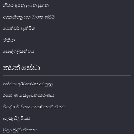
නිතර අසනු ලබන ප්‍රශ්න
ආකෘතිපත්‍ර සහ බාගත කිරීම්
ටෙන්ඩර් දැන්වීම්
රැකියා
මුදල් ප්‍රතිපත්තිය
පෞද්ගලිකත්වය
මූල්‍ය පද්ධතිය
තවත් සේවා
මූල්‍ය පද්ධති ස්ථායිතාව
මූල්‍ය පද්ධති ස්ථායිතාව - සමස්ත විග්‍රහය
සේවක අර්ථසාධක අරමුදල
ප්‍රධාන කාර්යයන්
රාජ්‍ය ණය කළමනාකරණය
බැංකු අංශය
විදේශ විනිමය දෙපාර්තමේන්තුව
බැංකු නො වන මූල්‍ය හා කල්බදු අංශය
ප්‍රාථමික අලෙවිකරුවන්
බැංකු විදු පියස
ක්ෂුද්‍රමූල්‍ය අංශය
මූල්‍ය බුද්ධි ඒකකය
බලපත්‍රලාභී මුදල් තැරැව්කරුවන්