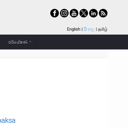
English
සිංහල
தமிழ்
පර්යේෂණ
paksa