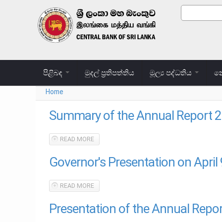
Skip to main content
Search
Search
පිළිබඳ
මුදල් ප්‍රතිපත්තිය
මූල්‍ය පද්ධතිය
නෝ
Home
You are here
Summary of the Annual Report 
READ MORE
ABOUT SUMMARY OF THE ANNUAL REPORT 
Governor's Presentation on April
READ MORE
ABOUT GOVERNOR'S PRESENTATION ON APRI
Presentation of the Annual Repo