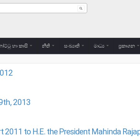
 form
ට්ටු හා කාසි
නීති
සංඛ්‍යාති
මාධ්‍ය
ප්‍රකාශන
2012
2012
 9th, 2013
L 9TH, 2013
rt 2011 to H.E. the President Mahinda Raja