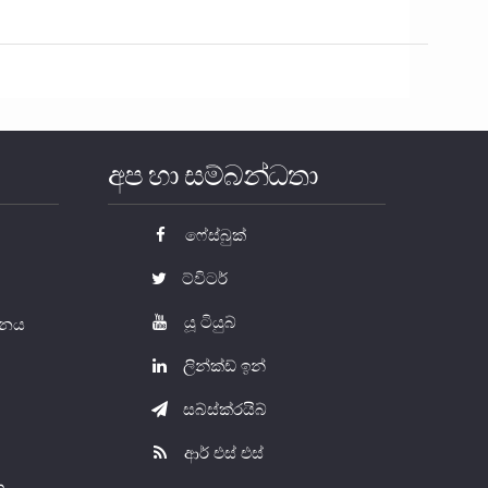
අප හා සම්බන්ධතා
ෆේස්බුක්
ට්විටර්
යූ ටියුබ්
යතනය
ලින්ක්ඩ් ඉන්
සබ්ස්ක්රයිබ්
ආර් එස් එස්