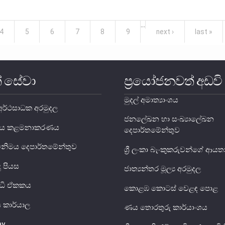
ORT 2011 TO H.E. THE PRESIDENT MAHINDA RAJAPAKSA
…
4
5
6
7
8
9
next ›
last »
් සේවා
ප්‍රයෝජනවත් අඩවි
මුදල් අමාත්‍යාංශය
ර්ථසාධක අරමුදල
ජනලේඛන හා සංඛ්‍යාලේඛන
ය ණය කළමනාකරණය
දෙපාර්තමේන්තුව
විනිමය දෙපාර්තමේන්තුව
ශ්‍රී ලංකා බැංකුකරුවන්ගේ ආ
දු පියස
ජාත්‍යන්තර මූල්‍ය අරමුදල
ුද්ධි ඒකකය
කොළඹ කොටස් වෙළඳ පොළ
ිය කාර්යාල
ණය තොරතුරු කාර්යාංශය
ay