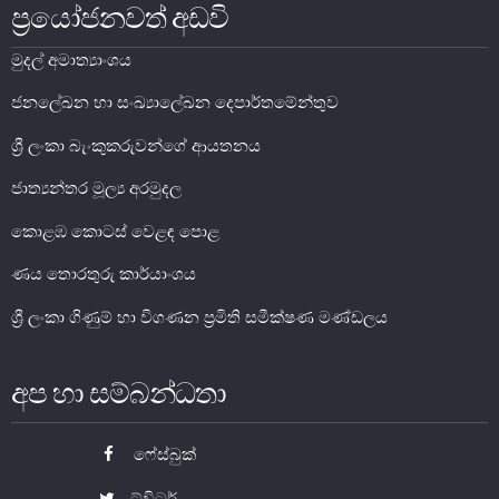
ප්‍රයෝජනවත් අඩවි
සාර්ව විචක්ෂණ අවේක්ෂණය
මුදල් අමාත්‍යාංශය
තිරසාර මූල්‍ය
නිරාකරණය
ජනලේඛන හා සංඛ්‍යාලේඛන දෙපාර්තමේන්තුව
තැන්පතු රක්ෂණ
ශ්‍රී ලංකා බැංකුකරුවන්ගේ ආයතනය
මූල්‍ය අන්තර්ගතභාවය
ජාත්‍යන්තර මූල්‍ය අරමුදල
මූල්‍ය වෙළෙඳපොල
කොළඹ කොටස් වෙළඳ පොළ
ණය තොරතුරු කාර්යාංශය
මූල්‍ය වෙළෙඳපොළ-සමස්ත විග්‍රහය
අන්තර් බැංකු ඒක්ෂණ මුදල් වෙ‍ෙළඳපොළ
ශ්‍රී ලංකා ගිණුම් හා විගණන ප්‍රමිති සමීක්ෂණ මණ්ඩලය
දේශීය විදේශ විනිමය වෙළෙඳපොළ
විදේශ විනිමය පිළිබඳ ගෝලීය ප්‍රශස්ත භාවිත සංග්‍රහය හා
අප හා සම්බන්ධතා
අනුගත වීම
රාජ්‍ය සුරැකුම්පත් වෙළෙඳපොළ
ෆේස්බුක්
සාංගමික ණය සුරැකුම්පත් වෙළෙඳපොළ
කොටස් වෙළෙඳපොළ