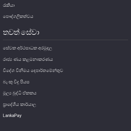
රැකියා
පෞද්ගලිකත්වය
තවත් සේවා
මුදල් ප්‍රතිපත්තිය
සේවක අර්ථසාධක අරමුදල
මූල්‍ය පද්ධතිය
රාජ්‍ය ණය කළමනාකරණය
මූල්‍ය පද්ධති ස්ථායිතාව
විදේශ විනිමය දෙපාර්තමේන්තුව
මූල්‍ය පද්ධති ස්ථායිතාව - සමස්ත විග්‍රහය
බැංකු විදු පියස
ප්‍රධාන කාර්යයන්
මූල්‍ය බුද්ධි ඒකකය
බැංකු අංශය
ප්‍රාදේශිය කාර්යාල
බැංකු නො වන මූල්‍ය හා කල්බදු අංශය
ප්‍රාථමික අලෙවිකරුවන්
LankaPay
ක්ෂුද්‍රමූල්‍ය අංශය
බලපත්‍රලාභී මුදල් තැරැව්කරුවන්