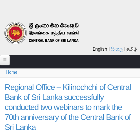
Skip to main content
English
සිංහල
தமிழ்
Home
පිළිබඳ
You are here
Regional Office – Kilinochchi of Central
බැංකුව පිළිබඳ
Bank of Sri Lanka successfully
සමස්ත විග්‍රහය
conducted two webinars to mark the
බැංකුවේ ඉතිහාසය
70th anniversary of the Central Bank of
දැක්ම, මෙහෙවර, ගුණාංග
Sri Lanka
අරමුණු
කාර්යයන්