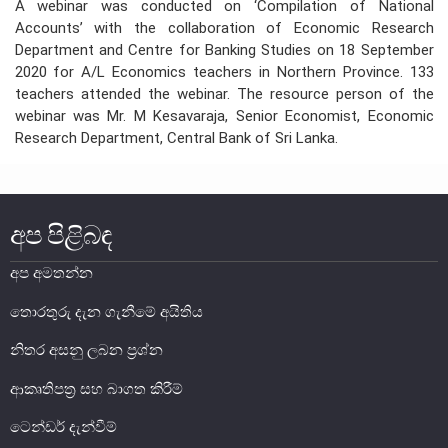
A webinar was conducted on ‘Compilation of National
Accounts’ with the collaboration of Economic Research
සංවිධාන ව්‍යුහය
Department and Centre for Banking Studies on 18 September
2020 for A/L Economics teachers in Northern Province. 133
පාලන ව්‍යුහය
teachers attended the webinar. The resource person of the
ප්‍රධාන නිලධාරීන්
webinar was Mr. M Kesavaraja, Senior Economist, Economic
Research Department, Central Bank of Sri Lanka.
දෙපාර්තමේන්තු
පාලන සංග්‍රහ සහ ප්‍රතිපත්ති
අප පිළිබඳ
එක්ස්ටර් වාර්තාව
අප අමතන්න
තොරතුරු දැන ගැනීමේ අයිතිය
නිතර අසනු ලබන ප්‍රශ්න
ආකෘතිපත්‍ර සහ බාගත කිරීම්
ටෙන්ඩර් දැන්වීම්