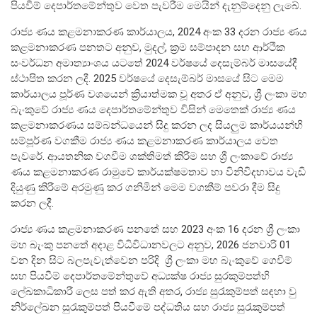
පියවීම් දෙපාර්තමේන්තුව වෙත පැවරීම මෙයින් දැනුම්දෙනු ලැබේ.
සංවිධාන ව්‍යුහය
රාජ්‍ය ණය කළමනාකරණ කාර්යාලය, 2024 අංක 33 දරන රාජ්‍ය ණය
කළමනාකරණ පනතට අනුව, මුදල්, ක්‍රම සම්පාදන සහ ආර්ථික
පාලන ව්‍යුහය
සංවර්ධන අමාත්‍යාංශය යටතේ 2024 වර්ෂයේ දෙසැම්බර් මාසයේදී
ස්ථාපිත කරන ලදී. 2025 වර්ෂයේ දෙසැම්බර් මාසයේ සිට මෙම
ප්‍රධාන නිලධාරීන්
කාර්යාලය පූර්ණ වශයෙන් ක්‍රියාත්මක වූ අතර ඒ අනුව, ශ්‍රී ලංකා මහ
දෙපාර්තමේන්තු
බැංකුවේ රාජ්‍ය ණය දෙපාර්තමේන්තුව විසින් මෙතෙක් රාජ්‍ය ණය
පාලන සංග්‍රහ සහ ප්‍රතිපත්ති
කළමනාකරණය සම්බන්ධයෙන් සිදු කරන ලද සියලුම කාර්යයන්හි
සම්පූර්ණ වගකීම රාජ්‍ය ණය කළමනාකරණ කාර්යාලය වෙත
පැවරේ. ආයතනික වගවීම ශක්තිමත් කිරීම සහ ශ්‍රී ලංකාවේ රාජ්‍ය
එක්ස්ටර් වාර්තාව
ණය කළමනාකරණ රාමුවේ කාර්යක්ෂමතාව හා විනිවිදභාවය වැඩි
දියුණු කිරීමේ අරමුණු කර ගනිමින් මෙම වගකීම් පවරා දීම සිදු
කරන ලදී.
රාජ්‍ය ණය කළමනාකරණ පනතේ සහ 2023 අංක 16 දරන ශ්‍රී ලංකා
මහ බැංකු පනතේ අදාළ විධිවිධානවලට අනුව, 2026 ජනවාරි 01
වන දින සිට බලපැවැත්වෙන පරිදි ශ්‍රී ලංකා මහ බැංකුවේ ගෙවීම්
සහ පියවීම් දෙපාර්තමේන්තුවේ අධ්‍යක්ෂ රාජ්‍ය සුරකුම්පත්හි
ලේඛකාධිකාරී ලෙස පත් කර ඇති අතර, රාජ්‍ය සුරැකුම්පත් සඳහා වු
නිර්ලේඛන සුරැකුම්පත් පියවීමේ පද්ධතිය සහ රාජ්‍ය සුරැකුම්පත්