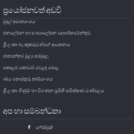
ප්‍රයෝජනවත් අඩවි
මූල්‍ය යටිතල පහසුකම්
මුදල් අමාත්‍යාංශය
ගෙවීම් හා පියවීම් පද්ධතිය
ජනලේඛන හා සංඛ්‍යාලේඛන දෙපාර්තමේන්තුව
නීති හා රෙගුලාසි
ශ්‍රී ලංකා බැංකුකරුවන්ගේ ආයතනය
පිරමීඩ යෝජනා
ජාත්‍යන්තර මූල්‍ය අරමුදල
උපකරණ සහ ක්‍රියාත්මක කිරීම
කොළඹ කොටස් වෙළඳ පොළ
මූල්‍ය උපකරණ විශ්ලේෂණය
ණය තොරතුරු කාර්යාංශය
මූල්‍ය පද්ධති ස්ථායිතා කමිටුව
මූල්‍ය පද්ධති අධීක්ෂණ කමිටුව
ශ්‍රී ලංකා ගිණුම් හා විගණන ප්‍රමිති සමීක්ෂණ මණ්ඩලය
මූල්‍ය ස්ථායිතා විවරණය
අප හා සම්බන්ධතා
ෆේස්බුක්