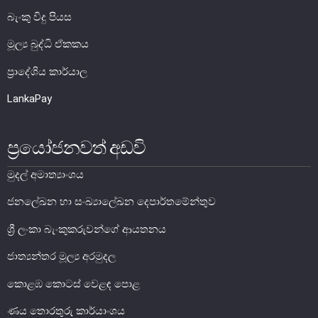
බැංකු විදු පියස
සාර්ව විචක්ෂණ අවේක්ෂණය
තිරසාර මූල්‍ය
මූල්‍ය බුද්ධි ඒකකය
නිරාකරණය
ප්‍රාදේශිය කාර්යාල
තැන්පතු රක්ෂණ
LankaPay
මූල්‍ය අන්තර්ගතභාවය
ප්‍රයෝජනවත් අඩවි
මූල්‍ය වෙළෙඳපොල
මුදල් අමාත්‍යාංශය
මූල්‍ය වෙළෙඳපොළ-සමස්ත විග්‍රහය
අන්තර් බැංකු ඒක්ෂණ මුදල් වෙ‍ෙළඳපොළ
ජනලේඛන හා සංඛ්‍යාලේඛන දෙපාර්තමේන්තුව
දේශීය විදේශ විනිමය වෙළෙඳපොළ
ශ්‍රී ලංකා බැංකුකරුවන්ගේ ආයතනය
විදේශ විනිමය පිළිබඳ ගෝලීය ප්‍රශස්ත භාවිත සංග්‍රහය හා
අනුගත වීම
ජාත්‍යන්තර මූල්‍ය අරමුදල
රාජ්‍ය සුරැකුම්පත් වෙළෙඳපොළ
කොළඹ කොටස් වෙළඳ පොළ
සාංගමික ණය සුරැකුම්පත් වෙළෙඳපොළ
ණය තොරතුරු කාර්යාංශය
කොටස් වෙළෙඳපොළ