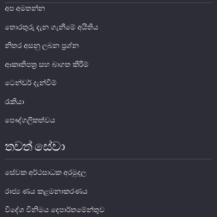
අප අමතන්න
තොරතුරු දැන ගැනීමේ අයිතිය
නිතර අසනු ලබන ප්‍රශ්න
ආකෘතිපත්‍ර සහ බාගත කිරීම්
මුදල් ප්‍රතිපත්තිය
ටෙන්ඩර් දැන්වීම්
මූල්‍ය පද්ධතිය
රැකියා
මූල්‍ය පද්ධති ස්ථායිතාව
පෞද්ගලිකත්වය
මූල්‍ය පද්ධති ස්ථායිතාව - සමස්ත විග්‍රහය
තවත් සේවා
ප්‍රධාන කාර්යයන්
බැංකු අංශය
සේවක අර්ථසාධක අරමුදල
බැංකු නො වන මූල්‍ය හා කල්බදු අංශය
ප්‍රාථමික අලෙවිකරුවන්
රාජ්‍ය ණය කළමනාකරණය
ක්ෂුද්‍රමූල්‍ය අංශය
විදේශ විනිමය දෙපාර්තමේන්තුව
බලපත්‍රලාභී මුදල් තැරැව්කරුවන්