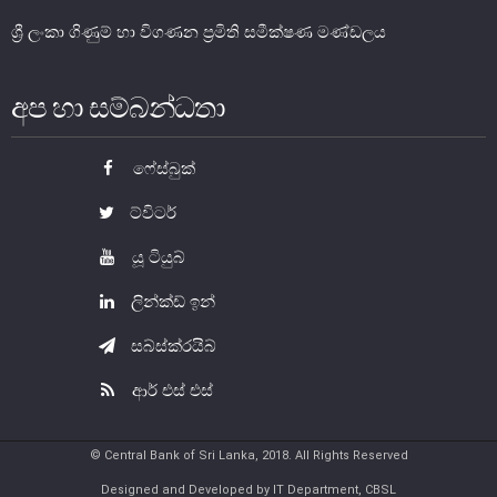
ශ්‍රී ලංකා ගිණුම් හා විගණන ප්‍රමිති සමීක්ෂණ මණ්ඩලය
මූල්‍ය යටිතල පහසුකම්
අප හා සම්බන්ධතා
ගෙවීම් හා පියවීම් පද්ධතිය
නීති හා රෙගුලාසි
ෆේස්බුක්
පිරමීඩ යෝජනා
ට්විටර්
උපකරණ සහ ක්‍රියාත්මක කිරීම
යූ ටියුබ්
මූල්‍ය උපකරණ විශ්ලේෂණය
මූල්‍ය පද්ධති ස්ථායිතා කමිටුව
ලින්ක්ඩ් ඉන්
මූල්‍ය පද්ධති අධීක්ෂණ කමිටුව
සබ්ස්ක්රයිබ්
ආර් එස් එස්
මූල්‍ය ස්ථායිතා විවරණය
© Central Bank of Sri Lanka, 2018. All Rights Reserved
Designed and Developed by IT Department, CBSL