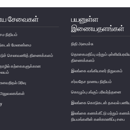
ய சேவைகள்
பயனுள்ள
இணையதளங்கள்
ேம நிதியம்
நிதி அமைச்சு
படுகடன் மேலாண்மை
தொகைமதிப்பு மற்றும் புள்ளிவிபரவி
டுச் செலாவணித் திணைக்களம்
திணைக்களம்
தொழில் கற்கைகளுக்கான
இலங்கை வங்கியாளர் நிறுவகம்
லையம்
சர்வதேச நாணய நிதியம்
 உளவறிதல் பிரிவு
கொழும்பு பங்குப் பரிவர்த்தனை
ய அலுவலகங்கள்
இலங்கை கொடுகடன் தகவல் பணிய
y
இலங்கை கணக்கீட்டு மற்றும் கணக்
நியமங்களின் கண்காணிப்பு சபை