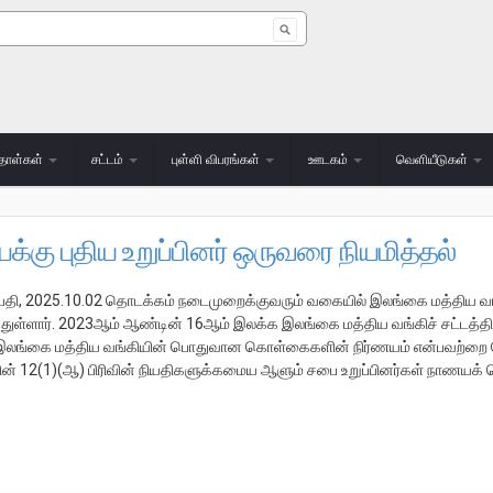
 form
தாள்கள்
சட்டம்
புள்ளி விபரங்கள்
ஊடகம்
வெளியீடுகள்
கு புதிய உறுப்பினர் ஒருவரை நியமித்தல்
, 2025.10.02 தொடக்கம் நடைமுறைக்குவரும் வகையில் இலங்கை மத்திய வங்க
துள்ளார். 2023ஆம் ஆண்டின் 16ஆம் இலக்க இலங்கை மத்திய வங்கிச் சட்டத்தின
டன் இலங்கை மத்திய வங்கியின் பொதுவான கொள்கைகளின் நிர்ணயம் என்பவற்றை
த்தின் 12(1)(ஆ) பிரிவின் நியதிகளுக்கமைய ஆளும் சபை உறுப்பினர்கள் நாணயக் 