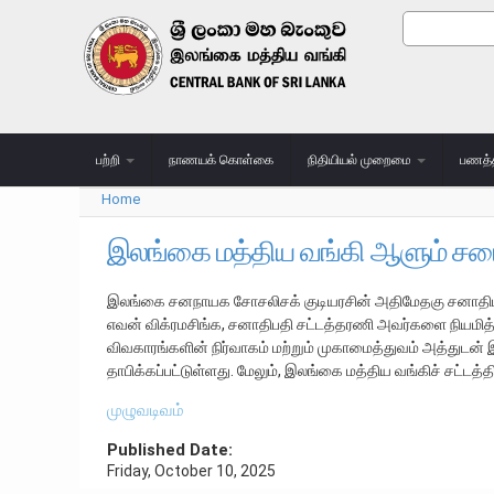
Skip to main content
Search
Search
பற்றி
நாணயக் கொள்கை
நிதியியல் முறைமை
பணத்
Home
You are here
இலங்கை மத்திய வங்கி ஆளும் சபைக்
இலங்கை சனநாயக சோசலிசக் குடியரசின் அதிமேதகு சனாதிபதி
எவன் விக்ரமசிங்க, சனாதிபதி சட்டத்தரணி அவர்களை நியமித்
விவகாரங்களின் நிர்வாகம் மற்றும் முகாமைத்துவம் அத்து
தாபிக்கப்பட்டுள்ளது. மேலும், இலங்கை மத்திய வங்கிச் சட்ட
முழுவடிவம்
Published Date:
Friday, October 10, 2025