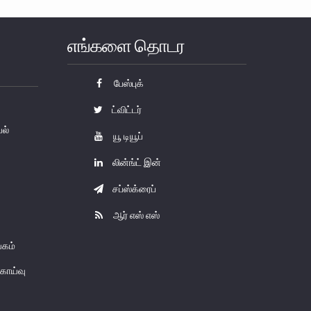
எங்களை தொடர
பேஸ்புக்
ட்விட்டர்
யல்
யூ டியூப்
லின்ங்ட் இன்
சப்ஸ்க்ரைப்
ஆர் எஸ் எஸ்
கம்
காய்வு