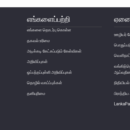
எங்களைப்பற்றி
ஏனை
எங்களை தொடர்பு கொள்ள
ஊழியர் ச
தகவல் உரிமை
பொதுப்
அடிக்கடி கேட்கப்படும் கேள்விகள்
வௌிநாட்
அறிவிப்புகள்
வங்கித்
ஒப்பந்தப்புள்ளி அறிவிப்புகள்
ஆய்வுநி
தொழில் வாய்ப்புக்கள்
நிதியியல்
தனியுரிமை
பிராந்தி
LankaPa