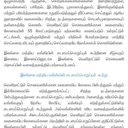
ஒழுக்கநெறி, ஆளுகை, கொடுக்கல்வாங்கல்களை நிறைவேற்றுதல்,
எக்ஸ்டர் அறிக்கை
தகவல்களைப் பகிர்தல், இடர்நேர்வு முகாமைத்துவம், இணங்குவித்தல்
மற்றும் பரிவர்த்தனைகளை உறுதிப்படுத்தலும் தீர்ப்பனவு செய்தலும் ஆகிய
துறைகளில் உலகளாவிய சிறந்த நடத்தைகளையும் செயன்முறைகளையும்
தன்னகத்தே கொண்ட வெளிநாட்டுச் செலாவணிக்கான உலகளாவிய
கோவையின் 55 கோட்பாடுகளும் ஏற்கனவே காணப்படும் உள்நாட்டுச்
சட்டங்கள், ஒழுங்குவிதிகள் மற்றும் விதிகள் போன்றவற்றை மாற்றீடு
செய்வதை விடவும் குறைநிரப்பு செய்வதையே நோக்காகக் கொண்டுள்ளன.
இலங்கை மத்திய வங்கியின் கடமைப்பொறுப்புக் கூற்றினை கீழ்வரும்
இணைய இணைப்பினூடாக இலங்கை வெளிநாட்டுச் செலாவணி
அமைப்பின் வலைத்தளத்தில் பார்வையிடலாம்..
இலங்கை மத்திய வங்கியின் கடமைப்பொறுப்புக் கூற்று
வெளிநாட்டுச் செலாவணிக்கான உலகளாவிய கோவை பின்பற்றுதல் மற்றும்
இக்கோவையில் எடுத்துரைக்கப்பட்ட சிறந்த நடத்தைகளை
பின்பற்றுவதற்கான கடமைப்பொறுப்பு என்பவற்றை அனைத்து உரிமம்பெற்ற
வங்கிகளும் தேசிய சேமிப்பு வங்கியும் எடுத்துக்காட்டுகின்ற
நாணயக் கொள்கை
கடமைப்பொறுப்புக் கூற்றுகள் அவ்வங்கிகளின் உரிய வலைத்தளங்களில்
பகிரங்கமாகக் கிடைக்கப்பெறுகின்றன. வெளிநாட்டுச் செலாவணிக்கான
நிதியியல் முறைமை
உலகளாவிய கோவைக்கான அவற்றின் கடமைப்பொறுப்பினை குறிப்பிட்டுள்ள
நிதியியல் முறைமை உறுதிப்பாடு
இலங்கையின் உள்நாட்டு வெளிநாட்டுச் சந்தையிலுள்ள சந்தைப்