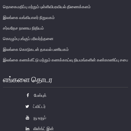
பொதுநோக்கு
தொகைமதிப்பு மற்றும் புள்ளிவிபரவியல் திணைக்களம்
நிதியியல் முறைமை உறுதிபாட்டுக் குழு
இலங்கை வங்கியாளர் நிறுவகம்
நிதியியல் முறைமை மேற்பார்வைச் குழு
சர்வதேச நாணய நிதியம்
கொழும்பு பங்குப் பரிவர்த்தனை
Financial Stability Review
இலங்கை கொடுகடன் தகவல் பணியகம்
இலங்கை கணக்கீட்டு மற்றும் கணக்காய்வு நியமங்களின் கண்காணிப்பு சபை
எங்களை தொடர
பேஸ்புக்
ட்விட்டர்
யூ டியூப்
லின்ங்ட் இன்