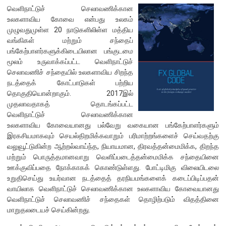
வெளிநாட்டுச் செலாவணிக்கான
உலகளாவிய கோவை என்பது உலகம்
நிறுவன ரீதியான அமைப்பு
முழுவதுமுள்ள 20 நாடுகளிலிள்ள மத்திய
வங்கிகள் மற்றும் சந்தைப்
நிறுவனக் கட்டமைப்பு
பங்கேற்பாளர்களுக்கிடையிலான பங்குடமை
முதன்மை அலுவலர்கள்
மூலம் உருவாக்கப்பட்ட வெளிநாட்டுச்
செலாவணிச் சந்தையில் உலகளாவிய சிறந்த
திணைக்களங்கள்
நடத்தைக் கோட்பாடுகள் பற்றிய
ஆளுகைக் கோவைகளும் கொள்கைகளும்
தொகுதியொன்றாகும். 2017இல்
முதலாவதாகத் தொடங்கப்பட்ட
வெளிநாட்டுச் செலாவணிக்கான
வங்கிப் பணிமனை
உலகளாவிய கோவையானது பல்வேறு வகையான பங்கேற்பாளர்களும்
இரகசியமாகவும் செயல்திறமிக்கவாறும் பரிமாற்றங்களைச் செய்வதற்கு
வங்கிப் பணிமனை
வலுவூட்டுகின்ற ஆற்றல்வாய்ந்த, நியாயமான, திரவத்தன்மைமிக்க, திறந்த
பிரதேச அலுவலகங்கள்
மற்றும் பொருத்தமானவாறு வெளிப்படைத்தன்மைமிக்க சந்தையினை
ஊக்குவிப்பதை நோக்காகக் கொண்டுள்ளது. போட்டிமிகு விலையிடலை
நூலகம் மற்றும் தகவல் நிலையம்
உறுதிசெய்து உயர்வான நடத்தைத் தரநியமங்களைக் கடைப்பிடிப்பதன்
வங்கித்தொழில் கற்கைகளுக்கான நிலையம்
வாயிலாக வெளிநாட்டுச் செலாவணிக்கான உலகளாவிய கோவையானது
வெளிநாட்டுச் செலாவணிச் சந்தைகள் தொழிற்படும் விதத்தினை
பொருளாதார வரலாற்று அரும்பொருட் காட்சிச் சாலை
மாறுதலடையச் செய்கின்றது.