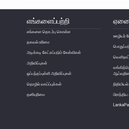
எங்களைப்பற்றி
ஏனை
எங்களை தொடர்பு கொள்ள
ஊழியர் ச
தகவல் உரிமை
பொதுப்
அடிக்கடி கேட்கப்படும் கேள்விகள்
வௌிநாட்
அறிவிப்புகள்
வங்கித்
ஒப்பந்தப்புள்ளி அறிவிப்புகள்
ஆய்வுநி
தொழில் வாய்ப்புக்கள்
நிதியியல்
தனியுரிமை
பிராந்தி
LankaPa