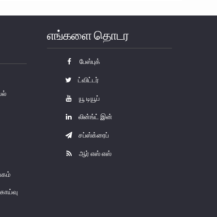
எங்களை தொடர
பேஸ்புக்
ட்விட்டர்
யல்
யூ டியூப்
லின்ங்ட் இன்
சப்ஸ்க்ரைப்
ஆர் எஸ் எஸ்
கம்
காய்வு