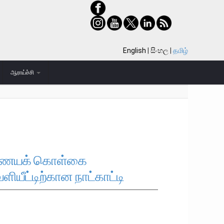
English
සිංහල
தமிழ்
ஆராய்ச்சி
ாணயக் கொள்கை
ளியீட்டிற்கான நாட்காட்டி