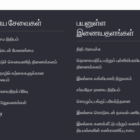
ய சேவைகள்
பயனுள்ள
இணையதளங்கள்
ேம நிதியம்
நிதி அமைச்சு
படுகடன் மேலாண்மை
தொகைமதிப்பு மற்றும் புள்ளிவிபரவி
டுச் செலாவணித் திணைக்களம்
திணைக்களம்
தொழில் கற்கைகளுக்கான
இலங்கை வங்கியாளர் நிறுவகம்
லையம்
சர்வதேச நாணய நிதியம்
 உளவறிதல் பிரிவு
கொழும்பு பங்குப் பரிவர்த்தனை
ய அலுவலகங்கள்
இலங்கை கொடுகடன் தகவல் பணிய
y
இலங்கை கணக்கீட்டு மற்றும் கணக்
நியமங்களின் கண்காணிப்பு சபை