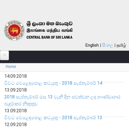
Skip to main content
English
සිංහල
தமிழ்
Home
පිළිබඳ
You are here
14.09.2018
බැංකුව පිළිබඳ
විවට වෙළෙඳපොළ කටයුතු - 2018 සැප්තැම්බර් 14
13.09.2018
සමස්ත විග්‍රහය
2018 සැප්තැම්බර් මස 13 වැනි දින පවත්වන ලද භාණ්ඩාගාර
බැංකුවේ ඉතිහාසය
බැඳුම්කර නිකුතුව
දැක්ම, මෙහෙවර, ගුණාංග
13.09.2018
අරමුණු
විවට වෙළෙඳපොළ කටයුතු - 2018 සැප්තැම්බර් 13
12.09.2018
කාර්යයන්