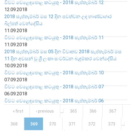
විවට වෙළෙඳපොළ කටයුතු - 2018 සැප්තැම්බර් 12
12.09.2018
සංවිධාන ව්‍යුහය
2018 සැප්තැම්බර් මස 12 දින පවත්වන ලද භාණ්ඩාගාර
බිල්පත් වෙන්දේසිය
පාලන ව්‍යුහය
11.09.2018
ප්‍රධාන නිලධාරීන්
විවට වෙළෙඳපොළ කටයුතු - 2018 සැප්තැම්බර් 11
දෙපාර්තමේන්තු
11.09.2018
පාලන සංග්‍රහ සහ ප්‍රතිපත්ති
2018 සැප්තැම්බර් මස 05 දින විවෘතව 2018 සැප්තැම්බර් මස
11 දින අවසන් වූ ශ්‍රී ලංකා සංවර්ධන බැඳුම්කර වෙන්දේසිය
10.09.2018
එක්ස්ටර් වාර්තාව
විවට වෙළෙඳපොළ කටයුතු - 2018 සැප්තැම්බර් 10
07.09.2018
විවට වෙළෙඳපොළ කටයුතු - 2018 සැප්තැම්බර් 07
06.09.2018
විවට වෙළෙඳපොළ කටයුතු - 2018 සැප්තැම්බර් 06
Pages
« first
‹ previous
…
365
366
367
368
369
370
371
372
373
…