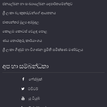
ජනලේඛන හා සංඛ්‍යාලේඛන දෙපාර්තමේන්තුව
මූල්‍ය යටිතල පහසුකම්
ශ්‍රී ලංකා බැංකුකරුවන්ගේ ආයතනය
ජාත්‍යන්තර මූල්‍ය අරමුදල
ගෙවීම් හා පියවීම් පද්ධතිය
නීති හා රෙගුලාසි
කොළඹ කොටස් වෙළඳ පොළ
පිරමීඩ යෝජනා
ණය තොරතුරු කාර්යාංශය
උපකරණ සහ ක්‍රියාත්මක කිරීම
ශ්‍රී ලංකා ගිණුම් හා විගණන ප්‍රමිති සමීක්ෂණ මණ්ඩලය
මූල්‍ය උපකරණ විශ්ලේෂණය
මූල්‍ය පද්ධති ස්ථායිතා කමිටුව
අප හා සම්බන්ධතා
මූල්‍ය පද්ධති අධීක්ෂණ කමිටුව
ෆේස්බුක්
මූල්‍ය ස්ථායිතා විවරණය
ට්විටර්
යූ ටියුබ්