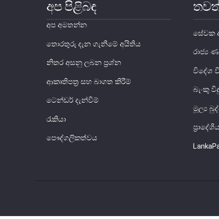
අප පිළිබඳ
තවත
අප අමතන්න
සේවක අ
තොරතුරු දැන ගැනීමේ අයිතිය
රාජ්‍
නිතර අසනු ලබන ප්‍රශ්න
විදේශ 
ආකෘතිපත්‍ර සහ බාගත කිරීම්
බැංකු වි
ටෙන්ඩර් දැන්වීම්
මූල්‍ය බ
රැකියා
ප්‍රාදේශ
පෞද්ගලිකත්වය
LankaP