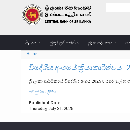
Skip to main content
Search
Search
පිළිබඳ
මුදල් ප්‍රතිපත්තිය
මූල්‍ය පද්ධතිය
නෝ
Home
You are here
විදේශීය අංශයේ ක්‍රියාකාරිත්වය - 
ශ්‍රී ලංකා ආර්ථිකයේ විදේශීය අංශය 2025 වසරේ මුල් භ
සම්පූර්ණ ලිපිය
Published Date:
Thursday, July 31, 2025