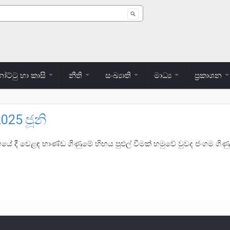
 form
ට්ටු හා කාසි
නීති
සංඛ්‍යාති
මාධ්‍ය
ප්‍රකාශන
2025 ජූනි
ාගයේ දී වෙළඳ භාණ්ඩ ගිණුමේ හිඟය පුළුල් වීමක් හමුවේ වුවද ජංගම ගිණ