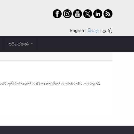
English
සිංහල
தமிழ்
පර්යේෂණ
ුමේ අතිරික්තයක් වාර්තා කරමින් ශක්තිමත්ව පැවතුණි.