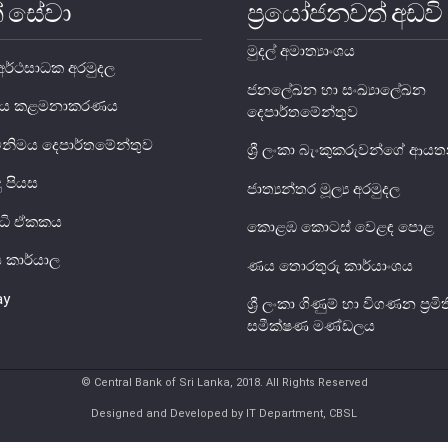
් සේවා
ප්‍රයෝජනවත් අඩවි
මුදල් අමාත්‍යාංශය
ර්ථසාධක අරමුදල
ජනලේඛන හා සංඛ්‍යාලේඛන
ය ණය කළමනාකරණය
දෙපාර්තමේන්තුව
විනිමය දෙපාර්තමේන්තුව
ශ්‍රී ලංකා බැංකුකරුවන්ගේ ආ
දු පියස
ජාත්‍යන්තර මූල්‍ය අරමුදල
ුද්ධි ඒකකය
කොළඹ කොටස් වෙළඳ පොළ
ිය කාර්යාල
ණය තොරතුරු කාර්යාංශය
ay
ශ්‍රී ලංකා ගිණුම් හා විගණන ප්‍රමිත
සමීක්ෂණ මණ්ඩලය
© Central Bank of Sri Lanka, 2018. All Rights Reserved
Designed and Developed by IT Department, CBSL