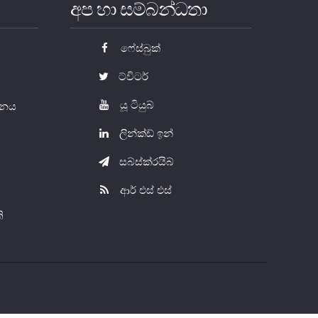
අප හා සම්බන්ධතා
ෆේස්බුක්
ට්විටර්
යූ ටියුබ්
යතනය
ලින්ක්ඩ් ඉන්
සබ්ස්ක්රයිබ්
ආර් එස් එස්
ි