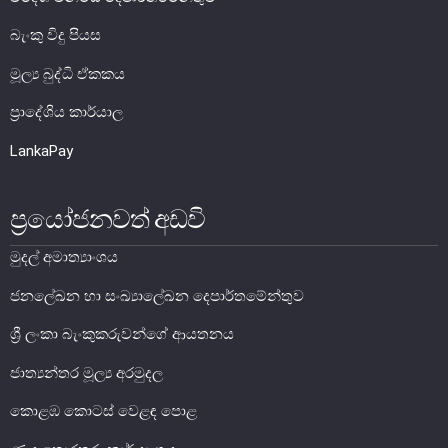
සාර්ව විචක්ෂණ අවේක්ෂණය
බැංකු විදු පියස
තිරසාර මූල්‍ය
මූල්‍ය බුද්ධි ඒකකය
නිරාකරණය
ප්‍රාදේශිය කාර්යාල
තැන්පතු රක්ෂණ
මූල්‍ය අන්තර්ගතභාවය
LankaPay
මූල්‍ය වෙළෙඳපොල
ප්‍රයෝජනවත් අඩවි
මූල්‍ය වෙළෙඳපොළ-සමස්ත විග්‍රහය
මුදල් අමාත්‍යාංශය
අන්තර් බැංකු ඒක්ෂණ මුදල් වෙ‍ෙළඳපොළ
ජනලේඛන හා සංඛ්‍යාලේඛන දෙපාර්තමේන්තුව
දේශීය විදේශ විනිමය වෙළෙඳපොළ
ශ්‍රී ලංකා බැංකුකරුවන්ගේ ආයතනය
විදේශ විනිමය පිළිබඳ ගෝලීය ප්‍රශස්ත භාවිත සංග්‍රහය හා
අනුගත වීම
ජාත්‍යන්තර මූල්‍ය අරමුදල
රාජ්‍ය සුරැකුම්පත් වෙළෙඳපොළ
කොළඹ කොටස් වෙළඳ පොළ
සාංගමික ණය සුරැකුම්පත් වෙළෙඳපොළ
කොටස් වෙළෙඳපොළ