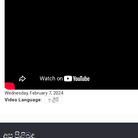
සංවිධාන ව්‍යුහය
පාලන ව්‍යුහය
ප්‍රධාන නිලධාරීන්
දෙපාර්තමේන්තු
පාලන සංග්‍රහ සහ ප්‍රතිපත්ති
එක්ස්ටර් වාර්තාව
Wednesday, February 7, 2024
Video Language:
ඉංග්‍රීසි
අප පිළිබඳ