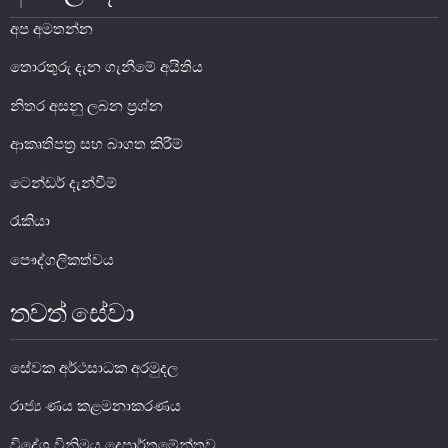
අප අමතන්න
තොරතුරු දැන ගැනීමේ අයිතිය
නිතර අසනු ලබන ප්‍රශ්න
මුදල් ප්‍රතිපත්තිය
ආකෘතිපත්‍ර සහ බාගත කිරීම්
ටෙන්ඩර් දැන්වීම්
මූල්‍ය පද්ධතිය
රැකියා
මූල්‍ය පද්ධති ස්ථායිතාව
පෞද්ගලිකත්වය
මූල්‍ය පද්ධති ස්ථායිතාව - සමස්ත විග්‍රහය
ප්‍රධාන කාර්යයන්
තවත් සේවා
බැංකු අංශය
බැංකු නො වන මූල්‍ය හා කල්බදු අංශය
සේවක අර්ථසාධක අරමුදල
ප්‍රාථමික අලෙවිකරුවන්
රාජ්‍ය ණය කළමනාකරණය
ක්ෂුද්‍රමූල්‍ය අංශය
විදේශ විනිමය දෙපාර්තමේන්තුව
බලපත්‍රලාභී මුදල් තැරැව්කරුවන්