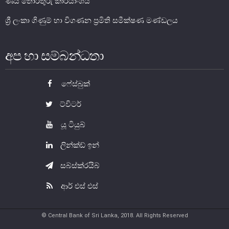
ණය තොරතුරු කාර්යාංශය
ශ්‍රී ලංකා ගිණුම් හා විගණන ප්‍රමිති සමීක්ෂණ මණ්ඩලය
මූල්‍ය යටිතල පහසුකම්
ගෙවීම් හා පියවීම් පද්ධතිය
අප හා සම්බන්ධතා
නීති හා රෙගුලාසි
ෆේස්බුක්
පිරමීඩ යෝජනා
උපකරණ සහ ක්‍රියාත්මක කිරීම
ට්විටර්
මූල්‍ය උපකරණ විශ්ලේෂණය
යූ ටියුබ්
මූල්‍ය පද්ධති ස්ථායිතා කමිටුව
ලින්ක්ඩ් ඉන්
මූල්‍ය පද්ධති අධීක්ෂණ කමිටුව
සබ්ස්ක්රයිබ්
මූල්‍ය ස්ථායිතා විවරණය
ආර් එස් එස්
© Central Bank of Sri Lanka, 2018. All Rights Reserved