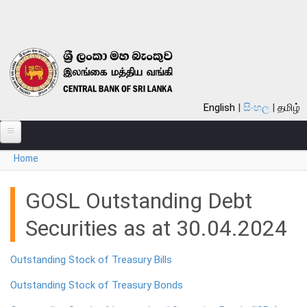
Skip to main content
English
සිංහල
தமிழ்
Home
පිළිබඳ
You are here
බැංකුව පිළිබඳ
GOSL Outstanding Debt
සමස්ත විග්‍රහය
Securities as at 30.04.2024
බැංකුවේ ඉතිහාසය
දැක්ම, මෙහෙවර, ගුණාංග
Outstanding Stock of Treasury Bills
අරමුණු
Outstanding Stock of Treasury Bonds
කාර්යයන්