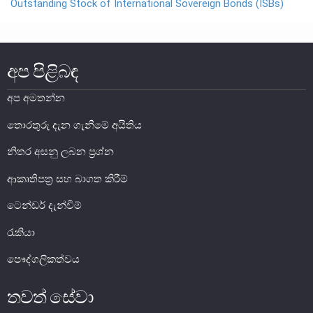
Outstanding Stock of International Sovereign Bonds (ISBs)
සංවිධාන ව්‍යුහය
පාලන ව්‍යුහය
අප පිළිබඳ
ප්‍රධාන නිලධාරීන්
අප අමතන්න
දෙපාර්තමේන්තු
පාලන සංග්‍රහ සහ ප්‍රතිපත්ති
තොරතුරු දැන ගැනීමේ අයිතිය
නිතර අසනු ලබන ප්‍රශ්න
එක්ස්ටර් වාර්තාව
ආකෘතිපත්‍ර සහ බාගත කිරීම්
ටෙන්ඩර් දැන්වීම්
රැකියා
පෞද්ගලිකත්වය
තවත් සේවා