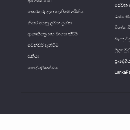
අප අමතන්න
සේවක අ
තොරතුරු දැන ගැනීමේ අයිතිය
රාජ්‍
නිතර අසනු ලබන ප්‍රශ්න
විදේශ 
ආකෘතිපත්‍ර සහ බාගත කිරීම්
බැංකු වි
ටෙන්ඩර් දැන්වීම්
මූල්‍ය බ
රැකියා
ප්‍රාදේශ
පෞද්ගලිකත්වය
LankaP