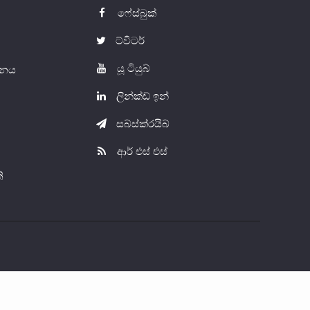
ෆේස්බුක්
ට්විටර්
යූ ටියුබ්
යතනය
ලින්ක්ඩ් ඉන්
සබ්ස්ක්රයිබ්
ආර් එස් එස්
ි