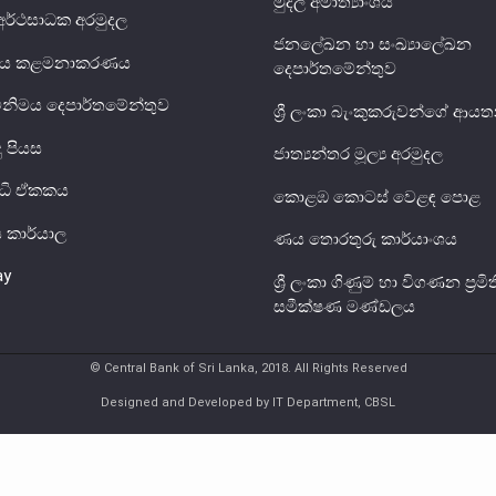
මුදල් අමාත්‍යාංශය
ර්ථසාධක අරමුදල
ජනලේඛන හා සංඛ්‍යාලේඛන
ය ණය කළමනාකරණය
දෙපාර්තමේන්තුව
විනිමය දෙපාර්තමේන්තුව
ශ්‍රී ලංකා බැංකුකරුවන්ගේ ආ
දු පියස
ජාත්‍යන්තර මූල්‍ය අරමුදල
ුද්ධි ඒකකය
කොළඹ කොටස් වෙළඳ පොළ
ිය කාර්යාල
ණය තොරතුරු කාර්යාංශය
ay
ශ්‍රී ලංකා ගිණුම් හා විගණන ප්‍රමිත
සමීක්ෂණ මණ්ඩලය
© Central Bank of Sri Lanka, 2018. All Rights Reserved
Designed and Developed by IT Department, CBSL