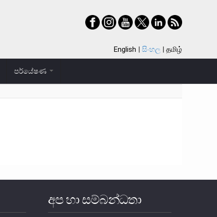
English
සිංහල
தமிழ்
පර්යේෂණ
අප හා සම්බන්ධතා