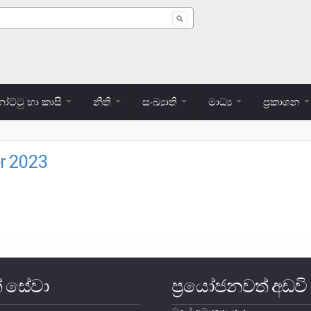
 form
ට්ටු හා කාසි
නීති
සංඛ්‍යාති
මාධ්‍ය
ප්‍රකාශන
r 2023
් සේවා
ප්‍රයෝජනවත් අඩවි