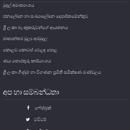
මුදල් අමාත්‍යාංශය
සාර්ව විචක්ෂණ අවේක්ෂණය
ජනලේඛන හා සංඛ්‍යාලේඛන දෙපාර්තමේන්තුව
තිරසාර මූල්‍ය
නිරාකරණය
ශ්‍රී ලංකා බැංකුකරුවන්ගේ ආයතනය
තැන්පතු රක්ෂණ
ජාත්‍යන්තර මූල්‍ය අරමුදල
මූල්‍ය අන්තර්ගතභාවය
කොළඹ කොටස් වෙළඳ පොළ
මූල්‍ය වෙළෙඳපොල
ණය තොරතුරු කාර්යාංශය
මූල්‍ය වෙළෙඳපොළ-සමස්ත විග්‍රහය
ශ්‍රී ලංකා ගිණුම් හා විගණන ප්‍රමිති සමීක්ෂණ මණ්ඩලය
අන්තර් බැංකු ඒක්ෂණ මුදල් වෙ‍ෙළඳපොළ
දේශීය විදේශ විනිමය වෙළෙඳපොළ
අප හා සම්බන්ධතා
විදේශ විනිමය පිළිබඳ ගෝලීය ප්‍රශස්ත භාවිත සංග්‍රහය හා
අනුගත වීම
ෆේස්බුක්
රාජ්‍ය සුරැකුම්පත් වෙළෙඳපොළ
ට්විටර්
සාංගමික ණය සුරැකුම්පත් වෙළෙඳපොළ
කොටස් වෙළෙඳපොළ