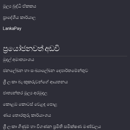
මූල්‍ය බුද්ධි ඒකකය
මූල්‍ය යටිතල පහසුකම්
ප්‍රාදේශිය කාර්යාල
ගෙවීම් හා පියවීම් පද්ධතිය
LankaPay
නීති හා රෙගුලාසි
ප්‍රයෝජනවත් අඩවි
පිරමීඩ යෝජනා
උපකරණ සහ ක්‍රියාත්මක කිරීම
මුදල් අමාත්‍යාංශය
මූල්‍ය උපකරණ විශ්ලේෂණය
ජනලේඛන හා සංඛ්‍යාලේඛන දෙපාර්තමේන්තුව
මූල්‍ය පද්ධති ස්ථායිතා කමිටුව
ශ්‍රී ලංකා බැංකුකරුවන්ගේ ආයතනය
මූල්‍ය පද්ධති අධීක්ෂණ කමිටුව
ජාත්‍යන්තර මූල්‍ය අරමුදල
මූල්‍ය ස්ථායිතා විවරණය
කොළඹ කොටස් වෙළඳ පොළ
ණය තොරතුරු කාර්යාංශය
ශ්‍රී ලංකා ගිණුම් හා විගණන ප්‍රමිති සමීක්ෂණ මණ්ඩලය