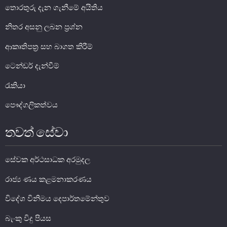
තොරතුරු දැන ගැනීමේ අයිතිය
සාර්ව විචක්ෂණ අවේක්ෂණය
නිතර අසනු ලබන ප්‍රශ්න
තිරසාර මූල්‍ය
නිරාකරණය
ආකෘතිපත්‍ර සහ බාගත කිරීම්
තැන්පතු රක්ෂණ
ටෙන්ඩර් දැන්වීම්
මූල්‍ය අන්තර්ගතභාවය
රැකියා
මූල්‍ය වෙළෙඳපොල
පෞද්ගලිකත්වය
මූල්‍ය වෙළෙඳපොළ-සමස්ත විග්‍රහය
තවත් සේවා
අන්තර් බැංකු ඒක්ෂණ මුදල් වෙ‍ෙළඳපොළ
දේශීය විදේශ විනිමය වෙළෙඳපොළ
සේවක අර්ථසාධක අරමුදල
විදේශ විනිමය පිළිබඳ ගෝලීය ප්‍රශස්ත භාවිත සංග්‍රහය හා
රාජ්‍ය ණය කළමනාකරණය
අනුගත වීම
රාජ්‍ය සුරැකුම්පත් වෙළෙඳපොළ
විදේශ විනිමය දෙපාර්තමේන්තුව
සාංගමික ණය සුරැකුම්පත් වෙළෙඳපොළ
බැංකු විදු පියස
කොටස් වෙළෙඳපොළ