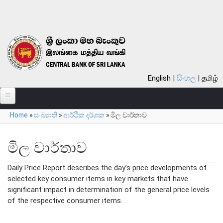
Skip to main content
English
සිංහල
தமிழ்
Home
»
සංඛ්‍යාති
»
ආර්ථික දර්ශක
»
මිල වාර්තාව
පිළිබඳ
You are here
බැංකුව පිළිබඳ
මිල වාර්තාව
සමස්ත විග්‍රහය
Daily Price Report describes the day’s price developments of
බැංකුවේ ඉතිහාසය
selected key consumer items in key markets that have
දැක්ම, මෙහෙවර, ගුණාංග
significant impact in determination of the general price levels
of the respective consumer items. .
අරමුණු
කාර්යයන්