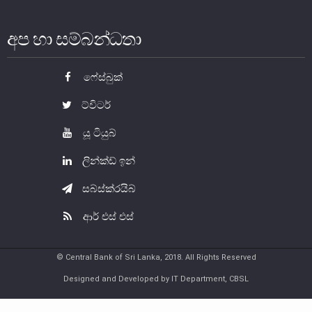
අප හා සම්බන්ධතා
ෆේස්බුක්
ට්විටර්
යූ ටියුබ්
ලින්ක්ඩ් ඉන්
නෝට්ටු හා කාසි
සබ්ස්ක්රයිබ්
නෝට්ටු හා කාසි පිළිබඳ දැනුවත් වෙමු
ආර් එස් එස්
ව්‍යවහාර මුදල් නෝට්ටු
සංසරණයේ පවතින කාසි
© Central Bank of Sri Lanka, 2018. All Rights Reserved
සමරු කාසි හා නෝට්ටු
Designed and Developed by IT Department, CBSL
නෝට්ටුවල ආරක්ෂණ සලකුණු
ව්‍යවහාර මුදල් කළමනාකරණය