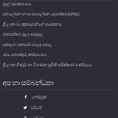
මුදල් අමාත්‍යාංශය
මූල්‍ය යටිතල පහසුකම්
ජනලේඛන හා සංඛ්‍යාලේඛන දෙපාර්තමේන්තුව
ශ්‍රී ලංකා බැංකුකරුවන්ගේ ආයතනය
ගෙවීම් හා පියවීම් පද්ධතිය
නීති හා රෙගුලාසි
ජාත්‍යන්තර මූල්‍ය අරමුදල
පිරමීඩ යෝජනා
කොළඹ කොටස් වෙළඳ පොළ
උපකරණ සහ ක්‍රියාත්මක කිරීම
ණය තොරතුරු කාර්යාංශය
මූල්‍ය උපකරණ විශ්ලේෂණය
ශ්‍රී ලංකා ගිණුම් හා විගණන ප්‍රමිති සමීක්ෂණ මණ්ඩලය
මූල්‍ය පද්ධති ස්ථායිතා කමිටුව
මූල්‍ය පද්ධති අධීක්ෂණ කමිටුව
අප හා සම්බන්ධතා
මූල්‍ය ස්ථායිතා විවරණය
ෆේස්බුක්
ට්විටර්