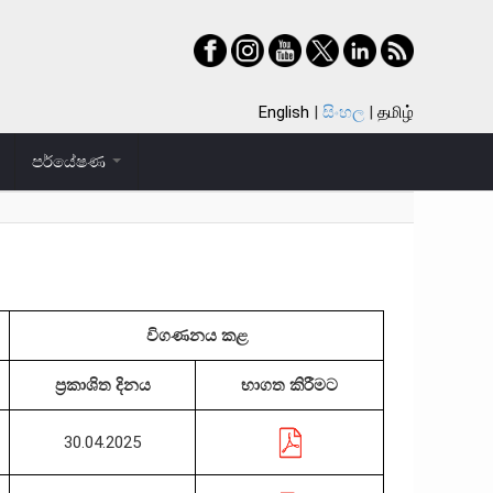
English
සිංහල
தமிழ்
පර්යේෂණ
විගණනය කළ
ප්‍රකාශිත දිනය
භාගත කිරීමට
30.04.2025