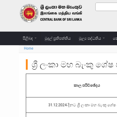
Skip to main content
Search
Search
පිළිබඳ
මුදල් ප්‍රතිපත්තිය
මූල්‍ය පද්ධතිය
නෝ
Home
You are here
ශ්‍රී ලංකා මහ බැංකු ශේෂ ප
කාල පරිච්ඡේදය
31.12.2024 දිනට ශ්‍රී ලංකා මහ බැංකු ශේෂ ප