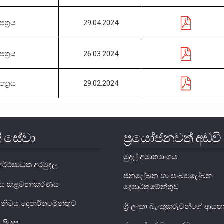
ත්‍රය
29.04.2024
ත්‍රය
26.03.2024
ත්‍රය
29.02.2024
් සේවා
ප්‍රයෝජනවත් අඩවි
මුදල් අමාත්‍යාංශය
ර්ථසාධක අරමුදල
ජනලේඛන හා සංඛ්‍යාලේඛන
ය ණය කළමනාකරණය
දෙපාර්තමේන්තුව
විනිමය දෙපාර්තමේන්තුව
ශ්‍රී ලංකා බැංකුකරුවන්ගේ ආ
දු පියස