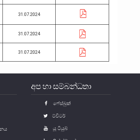
31.07.2024
31.07.2024
31.07.2024
අප හා සම්බන්ධතා
ෆේස්බුක්
ට්විටර්
යූ ටියුබ්
යතනය