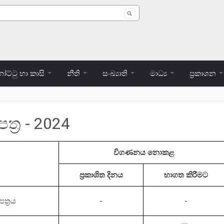
 form
ට්ටු හා කාසි
නීති
සංඛ්‍යාති
මාධ්‍ය
ප්‍රකාශන
ත්‍ර - 2024
විගණනය නොකළ
ප්‍රකාශිත දිනය
භාගත කිරීමට
ත්‍රය
-
-