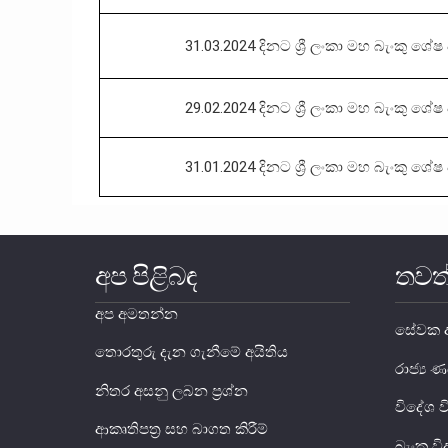
31.03.2024 දිනට ශ්‍රී ලංකා මහ බැංකු ශේෂ ප
29.02.2024 දිනට ශ්‍රී ලංකා මහ බැංකු ශේෂ ප
31.01.2024 දිනට ශ්‍රී ලංකා මහ බැංකු ශේෂ ප
අප පිළිබඳ
තවත
අප අමතන්න
සේවක අ
තොරතුරු දැන ගැනීමේ අයිතිය
රාජ්‍
නිතර අසනු ලබන ප්‍රශ්න
විදේශ 
ආකෘතිපත්‍ර සහ බාගත කිරීම්
බැංකු වි