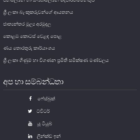
ජනලේඛන හා සංඛ්‍යාලේඛන දෙපාර්තමේන්තුව
ශ්‍රී ලංකා බැංකුකරුවන්ගේ ආයතනය
ජාත්‍යන්තර මූල්‍ය අරමුදල
කොළඹ කොටස් වෙළඳ පොළ
ණය තොරතුරු කාර්යාංශය
ශ්‍රී ලංකා ගිණුම් හා විගණන ප්‍රමිති සමීක්ෂණ මණ්ඩලය
නෝට්ටු හා කාසි
අප හා සම්බන්ධතා
නෝට්ටු හා කාසි පිළිබඳ දැනුවත් වෙමු
ෆේස්බුක්
ව්‍යවහාර මුදල් නෝට්ටු
සංසරණයේ පවතින කාසි
ට්විටර්
සමරු කාසි හා නෝට්ටු
යූ ටියුබ්
නෝට්ටුවල ආරක්ෂණ සලකුණු
ලින්ක්ඩ් ඉන්
ව්‍යවහාර මුදල් කළමනාකරණය