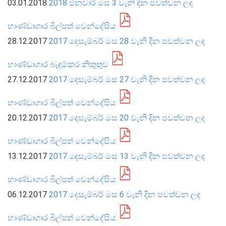
03.01.2018
2018 ජනවාරි මස 3 වැනි දින පවත්වන ලද
සංවිධාන ව්‍යුහය
භාණ්ඩාගාර බිල්පත් වෙන්දේසිය
28.12.2017
2017 දෙසැම්බර් මස 28 වැනි දින පවත්වන ලද
පාලන ව්‍යුහය
ප්‍රධාන නිලධාරීන්
භාණ්ඩාගාර බැඳුම්කර නිකුතුව
දෙපාර්තමේන්තු
27.12.2017
2017 දෙසැම්බර් මස 27 වැනි දින පවත්වන ලද
පාලන සංග්‍රහ සහ ප්‍රතිපත්ති
භාණ්ඩාගාර බිල්පත් වෙන්දේසිය
20.12.2017
2017 දෙසැම්බර් මස 20 වැනි දින පවත්වන ලද
එක්ස්ටර් වාර්තාව
භාණ්ඩාගාර බිල්පත් වෙන්දේසිය
13.12.2017
2017 දෙසැම්බර් මස 13 වැනි දින පවත්වන ලද
භාණ්ඩාගාර බිල්පත් වෙන්දේසිය
06.12.2017
2017 දෙසැම්බර් මස 6 වැනි දින පවත්වන ලද
භාණ්ඩාගාර බිල්පත් වෙන්දේසිය