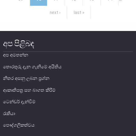
සාර්ව විචක්ෂණ අවේක්ෂණය
next ›
last »
තිරසාර මූල්‍ය
නිරාකරණය
තැන්පතු රක්ෂණ
අප පිළිබඳ
මූල්‍ය අන්තර්ගතභාවය
අප අමතන්න
මූල්‍ය වෙළෙඳපොල
තොරතුරු දැන ගැනීමේ අයිතිය
මූල්‍ය වෙළෙඳපොළ-සමස්ත විග්‍රහය
නිතර අසනු ලබන ප්‍රශ්න
අන්තර් බැංකු ඒක්ෂණ මුදල් වෙ‍ෙළඳපොළ
ආකෘතිපත්‍ර සහ බාගත කිරීම්
දේශීය විදේශ විනිමය වෙළෙඳපොළ
ටෙන්ඩර් දැන්වීම්
විදේශ විනිමය පිළිබඳ ගෝලීය ප්‍රශස්ත භාවිත සංග්‍රහය හා
අනුගත වීම
රැකියා
රාජ්‍ය සුරැකුම්පත් වෙළෙඳපොළ
පෞද්ගලිකත්වය
සාංගමික ණය සුරැකුම්පත් වෙළෙඳපොළ
කොටස් වෙළෙඳපොළ