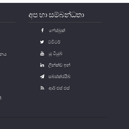
අප හා සම්බන්ධතා
ෆේස්බුක්
ට්විටර්
යූ ටියුබ්
යතනය
ලින්ක්ඩ් ඉන්
සබ්ස්ක්රයිබ්
ආර් එස් එස්
ි