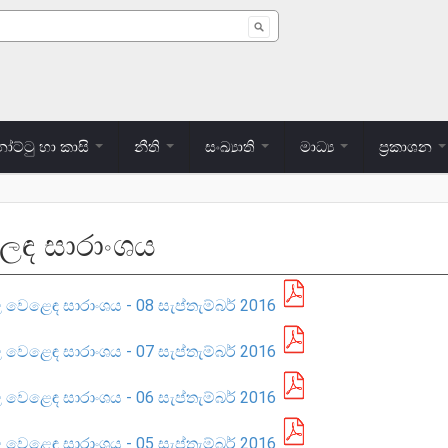
 form
ට්ටු හා කාසි
නීති
සංඛ්‍යාති
මාධ්‍ය
ප්‍රකාශන
ලඳ සාරාංශය
ොළ වෙළෙඳ සාරාංශය - 08 සැප්තැම්බර් 2016
ොළ වෙළෙඳ සාරාංශය - 07 සැප්තැම්බර් 2016
ොළ වෙළෙඳ සාරාංශය - 06 සැප්තැම්බර් 2016
ොළ වෙළෙඳ සාරාංශය - 05 සැප්තැම්බර් 2016