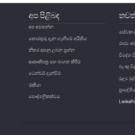
අප පිළිබඳ
තවත
අප අමතන්න
සේවක අ
තොරතුරු දැන ගැනීමේ අයිතිය
රාජ්‍
නිතර අසනු ලබන ප්‍රශ්න
විදේශ 
ආකෘතිපත්‍ර සහ බාගත කිරීම්
බැංකු වි
ටෙන්ඩර් දැන්වීම්
මූල්‍ය බ
රැකියා
ප්‍රාදේශ
පෞද්ගලිකත්වය
LankaP