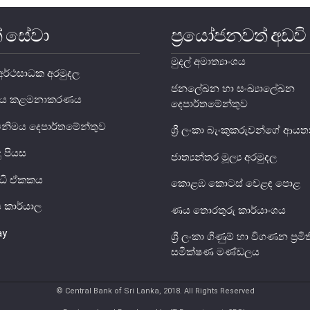
් සේවා
ප්‍රයෝජනවත් අඩවි
මුදල් අමාත්‍යාංශය
ර්ථසාධක අරමුදල
ජනලේඛන හා සංඛ්‍යාලේඛන
ය ණය කළමනාකරණය
දෙපාර්තමේන්තුව
විනිමය දෙපාර්තමේන්තුව
ශ්‍රී ලංකා බැංකුකරුවන්ගේ ආ
දු පියස
ජාත්‍යන්තර මූල්‍ය අරමුදල
ුද්ධි ඒකකය
කොළඹ කොටස් වෙළඳ පොළ
ිය කාර්යාල
ණය තොරතුරු කාර්යාංශය
ay
ශ්‍රී ලංකා ගිණුම් හා විගණන ප්‍රමිත
සමීක්ෂණ මණ්ඩලය
© Central Bank of Sri Lanka, 2018. All Rights Reserved