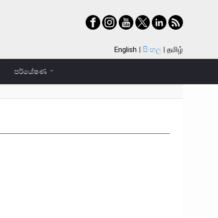
English
සිංහල
தமிழ்
පර්යේෂණ