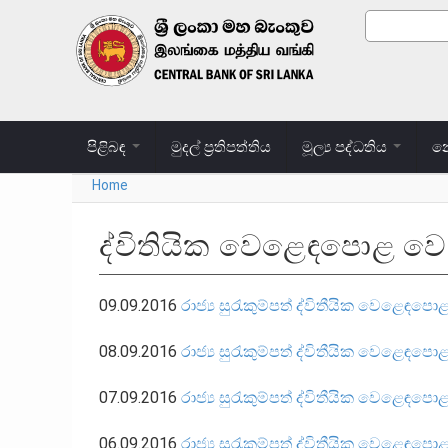
Skip to main content
Search
Search
පිළිබඳ
මුදල් ප්‍රතිපත්තිය
මූල්‍ය පද්ධතිය
නෝ
Home
You are here
ද්විතියික වෙළෙඳපොළ වෙ
09.09.2016
රාජ්‍ය සුරැකුම්පත් ද්විතීයික වෙළෙඳප
08.09.2016
රාජ්‍ය සුරැකුම්පත් ද්විතීයික වෙළෙඳප
07.09.2016
රාජ්‍ය සුරැකුම්පත් ද්විතීයික වෙළෙඳප
06.09.2016
රාජ්‍ය සුරැකුම්පත් ද්විතීයික වෙළෙඳප