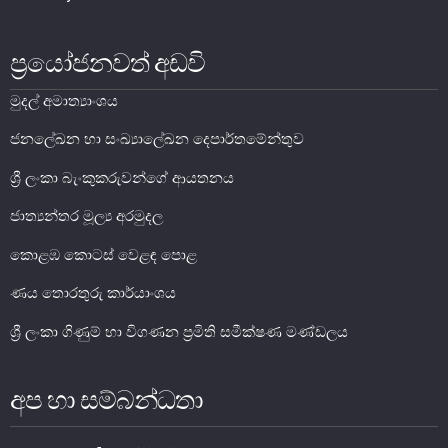
සාර්ව විචක්ෂණ අවේක්ෂණය
ප්‍රයෝජනවත් අඩවි
තිරසාර මූල්‍ය
නිරාකරණය
මුදල් අමාත්‍යාංශය
තැන්පතු රක්ෂණ
ජනලේඛන හා සංඛ්‍යාලේඛන දෙපාර්තමේන්තුව
මූල්‍ය අන්තර්ගතභාවය
ශ්‍රී ලංකා බැංකුකරුවන්ගේ ආයතනය
මූල්‍ය වෙළෙඳපොල
ජාත්‍යන්තර මූල්‍ය අරමුදල
මූල්‍ය වෙළෙඳපොළ-සමස්ත විග්‍රහය
කොළඹ කොටස් වෙළඳ පොළ
අන්තර් බැංකු ඒක්ෂණ මුදල් වෙ‍ෙළඳපොළ
ණය තොරතුරු කාර්යාංශය
දේශීය විදේශ විනිමය වෙළෙඳපොළ
ශ්‍රී ලංකා ගිණුම් හා විගණන ප්‍රමිති සමීක්ෂණ මණ්ඩලය
විදේශ විනිමය පිළිබඳ ගෝලීය ප්‍රශස්ත භාවිත සංග්‍රහය හා
අනුගත වීම
රාජ්‍ය සුරැකුම්පත් වෙළෙඳපොළ
අප හා සම්බන්ධතා
සාංගමික ණය සුරැකුම්පත් වෙළෙඳපොළ
කොටස් වෙළෙඳපොළ