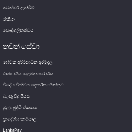
ටෙන්ඩර් දැන්වීම්
රැකියා
පෞද්ගලිකත්වය
මුදල් ප්‍රතිපත්තිය
තවත් සේවා
මූල්‍ය පද්ධතිය
සේවක අර්ථසාධක අරමුදල
මූල්‍ය පද්ධති ස්ථායිතාව
රාජ්‍ය ණය කළමනාකරණය
මූල්‍ය පද්ධති ස්ථායිතාව - සමස්ත විග්‍රහය
විදේශ විනිමය දෙපාර්තමේන්තුව
ප්‍රධාන කාර්යයන්
බැංකු විදු පියස
බැංකු අංශය
බැංකු නො වන මූල්‍ය හා කල්බදු අංශය
මූල්‍ය බුද්ධි ඒකකය
ප්‍රාථමික අලෙවිකරුවන්
ප්‍රාදේශිය කාර්යාල
ක්ෂුද්‍රමූල්‍ය අංශය
LankaPay
බලපත්‍රලාභී මුදල් තැරැව්කරුවන්